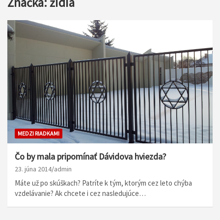
Značka:
židia
MEDZI RIADKAMI
Čo by mala pripomínať Dávidova hviezda?
23. júna 2014
admin
Máte už po skúškach? Patríte k tým, ktorým cez leto chýba
vzdelávanie? Ak chcete i cez nasledujúce…