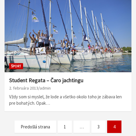
ŠPORT
Student Regata – Čaro jachtingu
2. februára 2013
admin
Vždy som si myslel, že lode a všetko okolo toho je zábava len
pre bohatých. Opak…
N
Predošlá strana
1
…
3
4
a