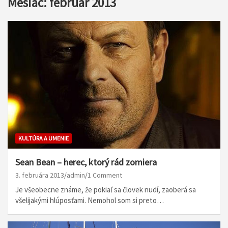
Mesiac:
február 2013
KULTÚRA A UMENIE
Sean Bean – herec, ktorý rád zomiera
3. februára 2013
admin
1 Comment
Je všeobecne známe, že pokiaľ sa človek nudí, zaoberá sa
všelijakými hlúposťami. Nemohol som si preto…