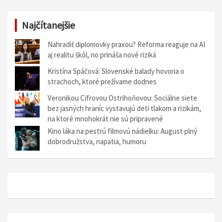
v
Najčítanejšie
i
g
Nahradiť diplomovky praxou? Reforma reaguje na AI
aj realitu škôl, no prináša nové riziká
á
Kristína Spáčová: Slovenské balady hovoria o
c
strachoch, ktoré prežívame dodnes
i
Veronikou Cifrovou Ostrihoňovou: Sociálne siete
a
bez jasných hraníc vystavujú deti tlakom a rizikám,
na ktoré mnohokrát nie sú pripravené
v
Kino láka na pestrú filmovú nádielku: August plný
č
dobrodružstva, napätia, humoru
l
á
n
k
o