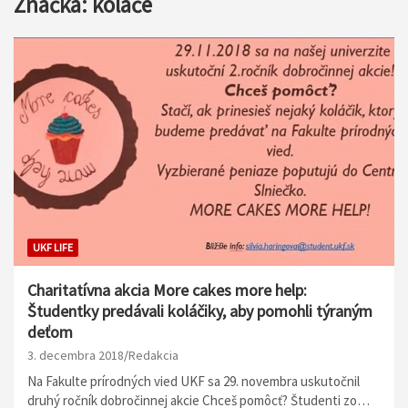
Značka:
koláče
UKF LIFE
Charitatívna akcia More cakes more help:
Študentky predávali koláčiky, aby pomohli týraným
deťom
3. decembra 2018
Redakcia
Na Fakulte prírodných vied UKF sa 29. novembra uskutočnil
druhý ročník dobročinnej akcie Chceš pomôcť? Študenti zo…