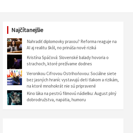
Najčítanejšie
Nahradiť diplomovky praxou? Reforma reaguje na
AI aj realitu škôl, no prináša nové riziká
Kristína Spáčová: Slovenské balady hovoria o
strachoch, ktoré prežívame dodnes
Veronikou Cifrovou Ostrihoňovou: Sociálne siete
bez jasných hraníc vystavujú deti tlakom a rizikám,
na ktoré mnohokrát nie sú pripravené
Kino láka na pestrú filmovú nádielku: August plný
dobrodružstva, napätia, humoru