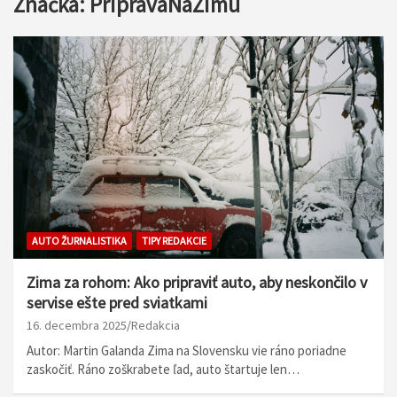
Značka:
PripravaNaZimu
AUTO ŽURNALISTIKA
TIPY REDAKCIE
Zima za rohom: Ako pripraviť auto, aby neskončilo v
servise ešte pred sviatkami
16. decembra 2025
Redakcia
Autor: Martin Galanda Zima na Slovensku vie ráno poriadne
zaskočiť. Ráno zoškrabete ľad, auto štartuje len…