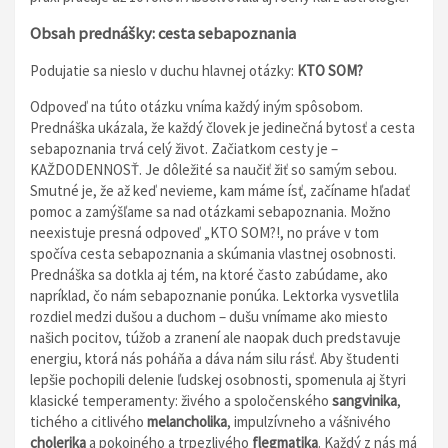
Obsah prednášky: cesta sebapoznania
Podujatie sa nieslo v duchu hlavnej otázky:
KTO SOM?
Odpoveď na túto otázku vníma každý iným spôsobom.
Prednáška ukázala, že každý človek je jedinečná bytosť a cesta
sebapoznania trvá celý život. Začiatkom cesty je –
KAŽDODENNOSŤ. Je dôležité sa naučiť žiť so samým sebou.
Smutné je, že až keď nevieme, kam máme ísť, začíname hľadať
pomoc a zamýšľame sa nad otázkami sebapoznania. Možno
neexistuje presná odpoveď „KTO SOM?!, no práve v tom
spočíva cesta sebapoznania a skúmania vlastnej osobnosti.
Prednáška sa dotkla aj tém, na ktoré často zabúdame, ako
napríklad, čo nám sebapoznanie ponúka. Lektorka vysvetlila
rozdiel medzi dušou a duchom – dušu vnímame ako miesto
našich pocitov, túžob a zranení ale naopak duch predstavuje
energiu, ktorá nás poháňa a dáva nám silu rásť. Aby študenti
lepšie pochopili delenie ľudskej osobnosti, spomenula aj štyri
klasické temperamenty: živého a spoločenského
sangvinika
,
tichého a citlivého
melancholika
, impulzívneho a vášnivého
cholerika
a pokojného a trpezlivého
flegmatika
. Každý z nás má