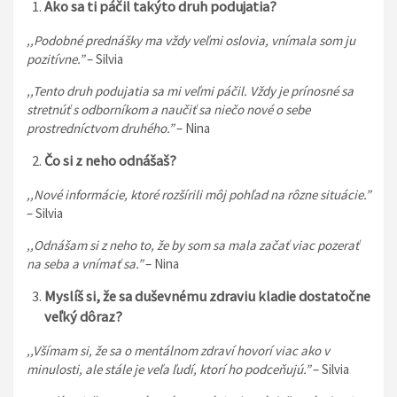
Ako sa ti páčil takýto druh podujatia?
,,Podobné prednášky ma vždy veľmi oslovia, vnímala som ju
pozitívne.”
– Silvia
,,Tento druh podujatia sa mi veľmi páčil. Vždy je prínosné sa
stretnúť s odborníkom a naučiť sa niečo nové o sebe
prostredníctvom druhého.”
– Nina
Čo si z neho odnášaš?
,,Nové informácie, ktoré rozšírili môj pohľad na rôzne situácie.”
– Silvia
,,Odnášam si z neho to, že by som sa mala začať viac pozerať
na seba a vnímať sa.”
– Nina
Myslíš si, že sa duševnému zdraviu kladie dostatočne
veľký dôraz?
,,Všímam si, že sa o mentálnom zdraví hovorí viac ako v
minulosti, ale stále je veľa ľudí, ktorí ho podceňujú.”
– Silvia