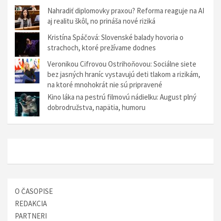
i
Nahradiť diplomovky praxou? Reforma reaguje na AI
a
aj realitu škôl, no prináša nové riziká
v
Kristína Spáčová: Slovenské balady hovoria o
č
strachoch, ktoré prežívame dodnes
l
Veronikou Cifrovou Ostrihoňovou: Sociálne siete
bez jasných hraníc vystavujú deti tlakom a rizikám,
á
na ktoré mnohokrát nie sú pripravené
n
Kino láka na pestrú filmovú nádielku: August plný
k
dobrodružstva, napätia, humoru
u
O ČASOPISE
REDAKCIA
PARTNERI