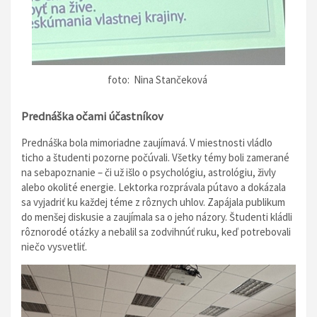
foto: Nina Stančeková
Prednáška očami účastníkov
Prednáška bola mimoriadne zaujímavá. V miestnosti vládlo
ticho a študenti pozorne počúvali. Všetky témy boli zamerané
na sebapoznanie – či už išlo o psychológiu, astrológiu, živly
alebo okolité energie. Lektorka rozprávala pútavo a dokázala
sa vyjadriť ku každej téme z rôznych uhlov. Zapájala publikum
do menšej diskusie a zaujímala sa o jeho názory. Študenti kládli
rôznorodé otázky a nebalil sa zodvihnúť ruku, keď potrebovali
niečo vysvetliť.