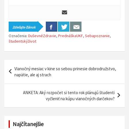
Zdieľajte článok
Označenia:
DuševnéZdravie
,
PrednáškaUKF
,
Sebapoznanie
,
študentskýživot
N
Vianočný mesiac v kine so sebou prinesie dobrodružstvo,
a
napätie, ale aj strach
v
i
ANKETA: Aký rozpočet si tento rok plánujú študenti
vyčleniť na kúpu vianočných darčekov?
g
á
c
Najčítanejšie