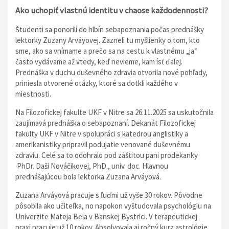
Ako uchopiť vlastnú identitu v chaose každodennosti?
Študenti sa ponorili do hlbín sebapoznania počas prednášky
lektorky Zuzany Arváyovej. Zazneli tu myšlienky o tom, kto
sme, ako sa vnímame a prečo sa na cestu k vlastnému „ja“
často vydávame až vtedy, keď nevieme, kam ísť ďalej.
Prednáška v duchu duševného zdravia otvorila nové pohľady,
priniesla otvorené otázky, ktoré sa dotkli každého v
miestnosti.
Na Filozofickej fakulte UKF v Nitre sa 26.11.2025 sa uskutočnila
zaujímavá prednáška o sebapoznaní. Dekanát Filozofickej
fakulty UKF v Nitre v spolupráci s katedrou anglistiky a
amerikanistiky pripravil podujatie venované duševnému
zdraviu. Celé sa to odohralo pod záštitou pani prodekanky
PhDr. Daši Nováčikovej, PhD., univ. doc. Hlavnou
prednášajúcou bola lektorka Zuzana Arváyová.
Zuzana Arváyová pracuje s ľuďmi už vyše 30 rokov. Pôvodne
pôsobila ako učiteľka, no napokon vyštudovala psychológiu na
Univerzite Mateja Bela v Banskej Bystrici. V terapeutickej
praxi pracuje už 10 rokov. Absolvovala aj ročný kurz astrológie.