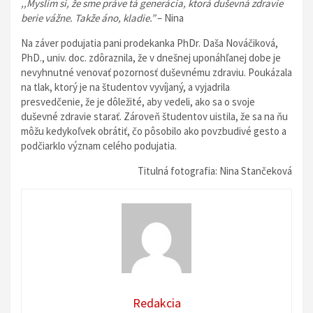
,,Myslím si, že sme práve tá generácia, ktorá duševná zdravie
berie vážne. Takže áno, kladie.”
– Nina
Na záver podujatia pani prodekanka PhDr. Daša Nováčiková,
PhD., univ. doc. zdôraznila, že v dnešnej uponáhľanej dobe je
nevyhnutné venovať pozornosť duševnému zdraviu. Poukázala
na tlak, ktorý je na študentov vyvíjaný, a vyjadrila
presvedčenie, že je dôležité, aby vedeli, ako sa o svoje
duševné zdravie starať. Zároveň študentov uistila, že sa na ňu
môžu kedykoľvek obrátiť, čo pôsobilo ako povzbudivé gesto a
podčiarklo význam celého podujatia.
Titulná fotografia: Nina Stančeková
Redakcia