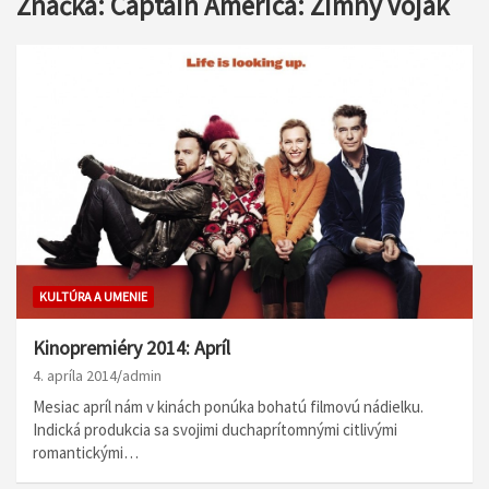
Značka:
Captain America: Zimný vojak
KULTÚRA A UMENIE
Kinopremiéry 2014: Apríl
4. apríla 2014
admin
Mesiac apríl nám v kinách ponúka bohatú filmovú nádielku.
Indická produkcia sa svojimi duchaprítomnými citlivými
romantickými…