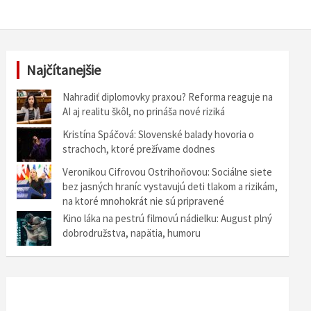
Najčítanejšie
Nahradiť diplomovky praxou? Reforma reaguje na
AI aj realitu škôl, no prináša nové riziká
Kristína Spáčová: Slovenské balady hovoria o
strachoch, ktoré prežívame dodnes
Veronikou Cifrovou Ostrihoňovou: Sociálne siete
bez jasných hraníc vystavujú deti tlakom a rizikám,
na ktoré mnohokrát nie sú pripravené
Kino láka na pestrú filmovú nádielku: August plný
dobrodružstva, napätia, humoru