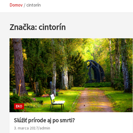
Domov
cintorín
Značka:
cintorín
EKO
Slúžiť prírode aj po smrti?
3. marca 2017
admin