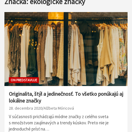
Značka:
ekologické značky
ON PREDSTAVUJE
Originalita, štýl a jedinečnosť. To všetko ponúkajú aj
lokálne značky
28. decembra 2020
Alžbeta Móricová
V súčasnosti prichádzajú módne značky z celého sveta
s množstvom zaujímavých a trendy kúskov. Preto nie je
jednoduché prísť na…