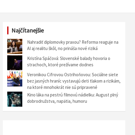
Najčítanejšie
Nahradiť diplomovky praxou? Reforma reaguje na
AI aj realitu škôl, no prináša nové riziká
Kristína Spáčová: Slovenské balady hovoria o
strachoch, ktoré prežívame dodnes
Veronikou Cifrovou Ostrihoňovou: Sociálne siete
bez jasných hraníc vystavujú deti tlakom a rizikám,
na ktoré mnohokrát nie sú pripravené
Kino láka na pestrú filmovú nádielku: August plný
dobrodružstva, napätia, humoru