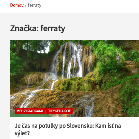
Domov
ferraty
Značka:
ferraty
MEDZI RIADKAMI
TIPY REDAKCIE
Je čas na potulky po Slovensku: Kam ísť na
výlet?