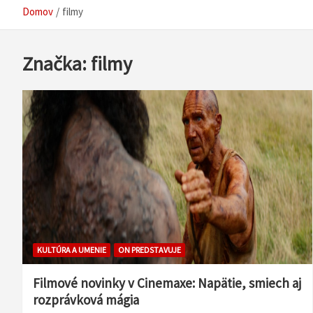
Domov
filmy
Značka:
filmy
KULTÚRA A UMENIE
ON PREDSTAVUJE
Filmové novinky v Cinemaxe: Napätie, smiech aj
rozprávková mágia