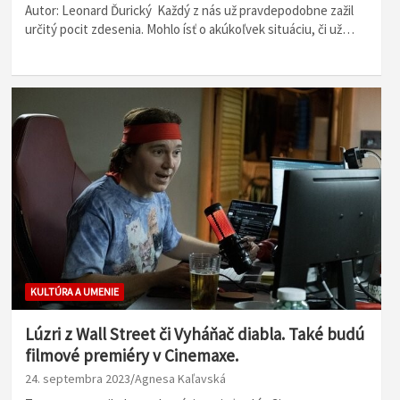
Autor: Leonard Ďurický Každý z nás už pravdepodobne zažil
určitý pocit zdesenia. Mohlo ísť o akúkoľvek situáciu, či už…
KULTÚRA A UMENIE
Lúzri z Wall Street či Vyháňač diabla. Také budú
filmové premiéry v Cinemaxe.
24. septembra 2023
Agnesa Kaľavská