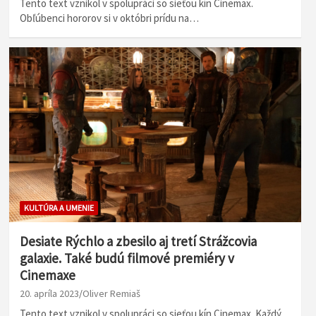
Tento text vznikol v spolupráci so sieťou kín Cinemax.
Obľúbenci hororov si v októbri prídu na…
KULTÚRA A UMENIE
Desiate Rýchlo a zbesilo aj tretí Strážcovia
galaxie. Také budú filmové premiéry v
Cinemaxe
20. apríla 2023
Oliver Remiaš
Tento text vznikol v spolupráci so sieťou kín Cinemax. Každý