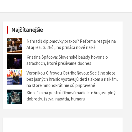
Najčítanejšie
Nahradiť diplomovky praxou? Reforma reaguje na
AI aj realitu škôl, no prináša nové riziká
Kristína Spáčová: Slovenské balady hovoria o
strachoch, ktoré prežívame dodnes
Veronikou Cifrovou Ostrihoňovou: Sociálne siete
bez jasných hraníc vystavujú deti tlakom a rizikám,
na ktoré mnohokrát nie sú pripravené
Kino láka na pestrú filmovú nádielku: August plný
dobrodružstva, napätia, humoru