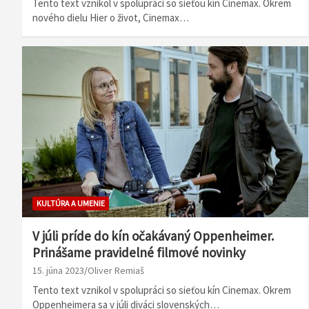
Tento text vznikol v spolupráci so sieťou kín Cinemax. Okrem
nového dielu Hier o život, Cinemax…
KULTÚRA A UMENIE
V júli príde do kín očakávaný Oppenheimer.
Prinášame pravidelné filmové novinky
15. júna 2023
Oliver Remiaš
Tento text vznikol v spolupráci so sieťou kín Cinemax. Okrem
Oppenheimera sa v júli diváci slovenských…