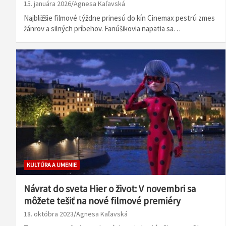
15. januára 2026
Agnesa Kaľavská
Najbližšie filmové týždne prinesú do kín Cinemax pestrú zmes
žánrov a silných príbehov. Fanúšikovia napätia sa…
KULTÚRA A UMENIE
Návrat do sveta Hier o život: V novembri sa
môžete tešiť na nové filmové premiéry
18. októbra 2023
Agnesa Kaľavská