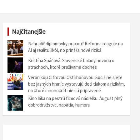
Najčítanejšie
Nahradiť diplomovky praxou? Reforma reaguje na
AI aj realitu škôl, no prináša nové riziká
Kristína Spáčová: Slovenské balady hovoria o
strachoch, ktoré prežívame dodnes
Veronikou Cifrovou Ostrihoňovou: Sociálne siete
bez jasných hraníc vystavujú deti tlakom a rizikám,
na ktoré mnohokrát nie sú pripravené
Kino láka na pestrú filmovú nádielku: August plný
dobrodružstva, napätia, humoru