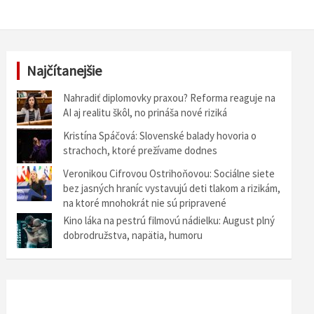
Najčítanejšie
Nahradiť diplomovky praxou? Reforma reaguje na
AI aj realitu škôl, no prináša nové riziká
Kristína Spáčová: Slovenské balady hovoria o
strachoch, ktoré prežívame dodnes
Veronikou Cifrovou Ostrihoňovou: Sociálne siete
bez jasných hraníc vystavujú deti tlakom a rizikám,
na ktoré mnohokrát nie sú pripravené
Kino láka na pestrú filmovú nádielku: August plný
dobrodružstva, napätia, humoru