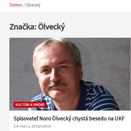
Domov
Ölvecký
Značka:
Ölvecký
KULTÚRA A UMENIE
Spisovateľ Noro Ölvecký chystá besedu na UKF
14. marca 2016
admin