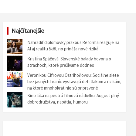
Najčítanejšie
Nahradiť diplomovky praxou? Reforma reaguje na
AI aj realitu škôl, no prináša nové riziká
Kristína Spáčová: Slovenské balady hovoria o
strachoch, ktoré prežívame dodnes
Veronikou Cifrovou Ostrihoňovou: Sociálne siete
bez jasných hraníc vystavujú deti tlakom a rizikám,
na ktoré mnohokrát nie sú pripravené
Kino láka na pestrú filmovú nádielku: August plný
dobrodružstva, napätia, humoru