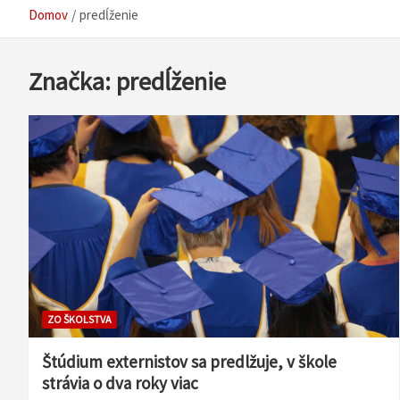
Domov
predĺženie
Značka:
predĺženie
ZO ŠKOLSTVA
Štúdium externistov sa predlžuje, v škole
strávia o dva roky viac