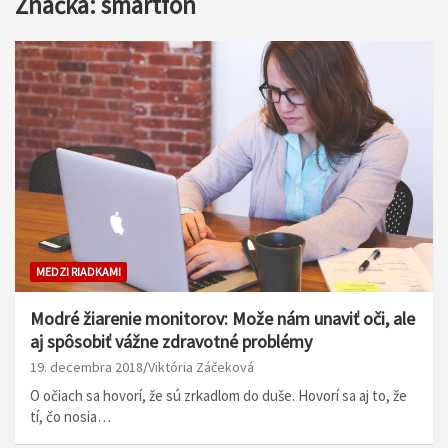
Značka:
smartfón
MEDZI RIADKAMI
Modré žiarenie monitorov: Može nám unaviť oči, ale
aj spôsobiť vážne zdravotné problémy
19. decembra 2018
Viktória Záčeková
O očiach sa hovorí, že sú zrkadlom do duše. Hovorí sa aj to, že
tí, čo nosia…