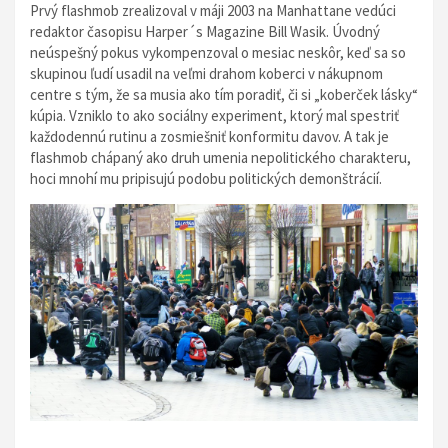
Prvý flashmob zrealizoval v máji 2003 na Manhattane vedúci
redaktor časopisu Harper´s Magazine Bill Wasik. Úvodný
neúspešný pokus vykompenzoval o mesiac neskôr, keď sa so
skupinou ľudí usadil na veľmi drahom koberci v nákupnom
centre s tým, že sa musia ako tím poradiť, či si
„
koberček lásky“
kúpia. Vzniklo to ako sociálny experiment, ktorý mal spestriť
každodennú rutinu a zosmiešniť konformitu davov. A tak je
flashmob chápaný ako druh umenia nepolitického charakteru,
hoci mnohí mu pripisujú podobu politických demonštrácií.