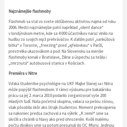
Najznámejšie flashmoby
Flashmob sa stal vo svete obľúbenou aktivitou najmä od roku
2006. Medzi najznámejšie patrí napríklad
„
silent dance“
v londýnskom metre, kde sa 4 000 účastníkov naraz vlnilo na
hudbu zo svojich mp3 prehrávačov. K ďalším patrí
„
vankúšová
bitka“ v Toronte,
„
freezing“ pred
„
ajfelovkou“ v Paríži,
prestrelka ukazovákom a pod. Na Slovensku sa menšie
flashmoby konali v Bratislave, Žiline a úspechu sa tešila i
„
zmrznutá“ autobusová stanica v Košiciach.
Premiéra v Nitre
Vďaka študentke psychológie na UKF Majke Slanej sa i Nitra
môže popýšiť flashmobom. V rámci výskumu pre bakalársku
prácu sa jej 2. marca 2010 podarilo zorganizovať vyše 200
mladých ľudí. Naša početná skupina, valiaca sa pešou zónou,
však pôsobila skôr ako štrajk študentov. Moment prekvapenia
sa nakoniec predsa zachoval a na výkrik:
„
K zemi!“ sme sa
skrčili a chránili si hlavy ako pred ohrozením. Kvôli malému
počtu divákov sme sa potom presunuli do OC Mlyny. Jedinou