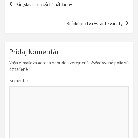
Pár „vlasteneckých“ náhľadov
a
v
Kníhkupectvá vs. antikvariáty
i
g
á
Pridaj komentár
c
Vaša e-mailová adresa nebude zverejnená.
Vyžadované polia sú
i
označené
*
a
Komentár
v
č
l
á
n
k