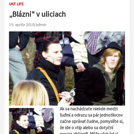
UKF LIFE
„Blázni“ v uliciach
19. apríla 2010
admin
Ak sa nachádzate niekde medzi
ľuďmi a odrazu sa pár jednotlivcov
začne správať čudne, pomyslíte si,
že ide o vtip alebo sa dotyční
proste zbláznili. Môže však ísť aj