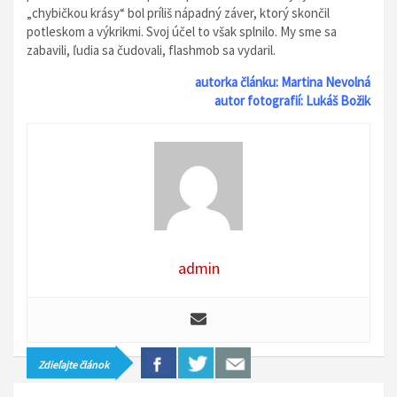
„
chybičkou krásy“ bol príliš nápadný záver, ktorý skončil
potleskom a výkrikmi. Svoj účel to však splnilo. My sme sa
zabavili, ľudia sa čudovali, flashmob sa vydaril.
autorka článku: Martina Nevolná
autor fotografií: Lukáš Božik
admin
Zdieľajte článok
N