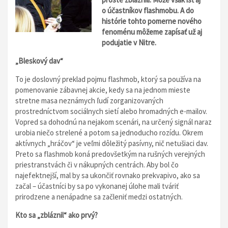
o účastníkov flashmobu.
A do
histórie tohto pomerne nového
fenoménu môžeme zapísať už aj
podujatie v Nitre.
„
Bleskový dav“
To je doslovný preklad pojmu flashmob, ktorý sa používa na
pomenovanie zábavnej akcie, kedy sa na jednom mieste
stretne masa neznámych ľudí zorganizovaných
prostredníctvom sociálnych sietí alebo hromadných e-mailov.
Vopred sa dohodnú na nejakom scenári, na určený signál naraz
urobia niečo strelené a potom sa jednoducho rozídu. Okrem
aktívnych „hráčov“ je veľmi dôležitý pasívny, nič netušiaci dav.
Preto sa flashmob koná predovšetkým na rušných verejných
priestranstvách či v nákupných centrách. Aby bol čo
najefektnejší, mal by sa ukončiť rovnako prekvapivo, ako sa
začal – účastníci by sa po vykonanej úlohe mali tváriť
prirodzene a nenápadne sa začleniť medzi ostatných.
Kto sa
„
zbláznil“ ako prvý?