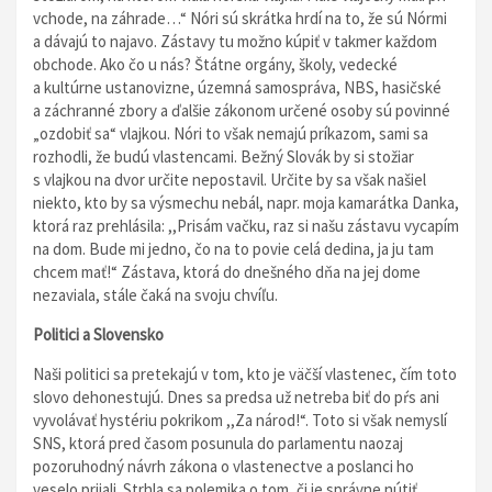
vchode, na záhrade…“ Nóri sú skrátka hrdí na to, že sú Nórmi
a dávajú to najavo. Zástavy tu možno kúpiť v takmer každom
obchode. Ako čo u nás? Štátne orgány, školy, vedecké
a kultúrne ustanovizne, územná samospráva, NBS, hasičské
a záchranné zbory a ďalšie zákonom určené osoby sú povinné
„ozdobiť sa“ vlajkou. Nóri to však nemajú príkazom, sami sa
rozhodli, že budú vlastencami. Bežný Slovák by si stožiar
s vlajkou na dvor určite nepostavil. Určite by sa však našiel
niekto, kto by sa výsmechu nebál, napr. moja kamarátka Danka,
ktorá raz prehlásila: ,,Prisám vačku, raz si našu zástavu vycapím
na dom. Bude mi jedno, čo na to povie celá dedina, ja ju tam
chcem mať!“ Zástava, ktorá do dnešného dňa na jej dome
nezaviala, stále čaká na svoju chvíľu.
Politici a Slovensko
Naši politici sa pretekajú v tom, kto je väčší vlastenec, čím toto
slovo dehonestujú. Dnes sa predsa už netreba biť do pŕs ani
vyvolávať hystériu pokrikom ,,Za národ!“. Toto si však nemyslí
SNS, ktorá pred časom posunula do parlamentu naozaj
pozoruhodný návrh zákona o vlastenectve a poslanci ho
veselo prijali. Strhla sa polemika o tom, či je správne nútiť