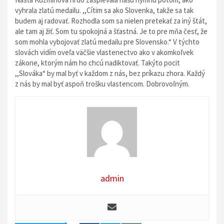
vyhrala zlatú medailu. ,,Cítim sa ako Slovenka, takže sa tak
budem aj radovať. Rozhodla som sa nielen pretekať za iný štát,
ale tam aj žiť. Som tu spokojná a šťastná. Je to pre mňa česť, že
som mohla vybojovať zlatú medailu pre Slovensko.“ V týchto
slovách vidím oveľa väčšie vlastenectvo ako v akomkoľvek
zákone, ktorým nám ho chcú nadiktovať. Takýto pocit
,,Slováka“ by mal byť v každom z nás, bez príkazu zhora. Každý
z nás by mal byť aspoň trošku vlastencom. Dobrovoľným.
admin