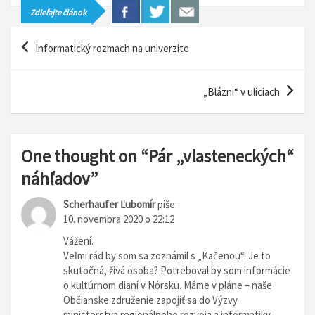
Zdieľajte článok
N
Informatický rozmach na univerzite
a
v
„Blázni“ v uliciach
i
g
á
One thought on “
Pár „vlasteneckých“
c
náhľadov
”
i
Scherhaufer Ľubomír
píše:
a
10. novembra 2020 o 22:12
v
Vážení.
Veľmi rád by som sa zoznámil s „Kačenou“. Je to
č
skutočná, živá osoba? Potreboval by som informácie
l
o kultúrnom dianí v Nórsku. Máme v pláne – naše
Občianske združenie zapojiť sa do Výzvy
á
ministerstva regionálneho rozvoja a informatiky,