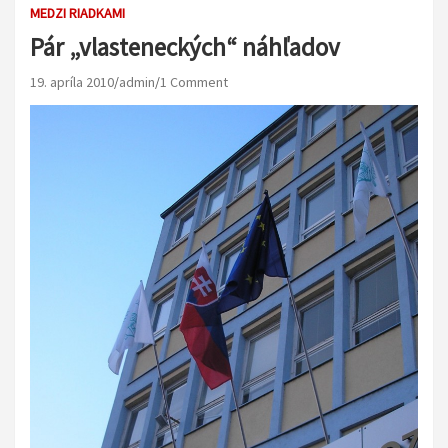
MEDZI RIADKAMI
Pár „vlasteneckých“ náhľadov
19. apríla 2010
admin
1 Comment