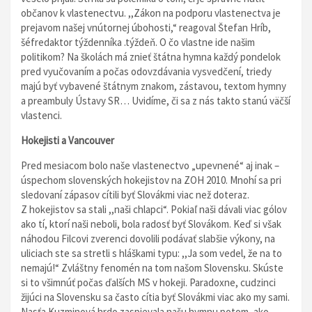
občanov k vlastenectvu. ,,Zákon na podporu vlastenectva je
prejavom našej vnútornej úbohosti,“ reagoval Štefan Hríb,
šéfredaktor týždenníka .týždeň. O čo vlastne ide našim
politikom? Na školách má znieť štátna hymna každý pondelok
pred vyučovaním a počas odovzdávania vysvedčení, triedy
majú byť vybavené štátnym znakom, zástavou, textom hymny
a preambuly Ústavy SR… Uvidíme, či sa z nás takto stanú väčší
vlastenci.
Hokejisti a Vancouver
Pred mesiacom bolo naše vlastenectvo „upevnené“ aj inak –
úspechom slovenských hokejistov na ZOH 2010. Mnohí sa pri
sledovaní zápasov cítili byť Slovákmi viac než doteraz.
Z hokejistov sa stali ,,naši chlapci“. Pokiaľ naši dávali viac gólov
ako tí, ktorí naši neboli, bola radosť byť Slovákom. Keď si však
náhodou Filcovi zverenci dovolili podávať slabšie výkony, na
uliciach ste sa stretli s hláškami typu: ,,Ja som vedel, že na to
nemajú!“ Zvláštny fenomén na tom našom Slovensku. Skúste
si to všimnúť počas ďalších MS v hokeji. Paradoxne, cudzinci
žijúci na Slovensku sa často cítia byť Slovákmi viac ako my sami.
Nasťa Kuzminová hrdo zaspievala našu hymnu potom, ako