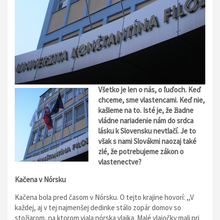
Všetko je len o nás, o ľuďoch. Keď
chceme, sme vlastencami. Keď nie,
kašleme na to. Isté je, že žiadne
vládne nariadenie nám do srdca
lásku k Slovensku nevtlačí. Je to
však s nami Slovákmi naozaj také
zlé, že potrebujeme zákon o
vlastenectve?
Kačena v Nórsku
Kačena bola pred časom v Nórsku. O tejto krajine hovorí: ,,V
každej, aj v tej najmenšej dedinke stálo zopár domov so
stožiarom, na ktorom viala nórska vlajka. Malé vlajočky mali pri