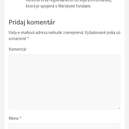
n
ktorá je spojená s Nórskymi fondami.
k
Pridaj komentár
u
Vaša e-mailová adresa nebude zverejnená.
Vyžadované polia sú
označené
*
Komentár
Meno
*