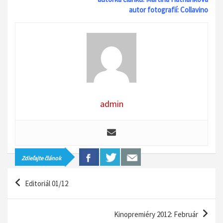
autor fotografií: Collavino
admin
Zdieľajte článok
N
Editoriál 01/12
a
v
Kinopremiéry 2012: Február