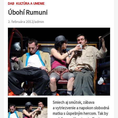
DAB
KULTÚRA A UMENIE
Úbohí Rumuni
2. februára 2012
admin
Smiech aj smútok, zábava
a vytriezvenie a napokon slobodná
matka s úspešným hercom. Tak by