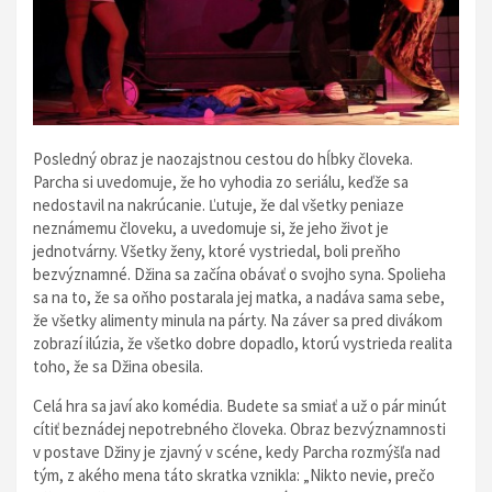
Posledný obraz je naozajstnou cestou do hĺbky človeka.
Parcha si uvedomuje, že ho vyhodia zo seriálu, keďže sa
nedostavil na nakrúcanie. Ľutuje, že dal všetky peniaze
neznámemu človeku, a uvedomuje si, že jeho život je
jednotvárny. Všetky ženy, ktoré vystriedal, boli preňho
bezvýznamné. Džina sa začína obávať o svojho syna. Spolieha
sa na to, že sa oňho postarala jej matka, a nadáva sama sebe,
že všetky alimenty minula na párty. Na záver sa pred divákom
zobrazí ilúzia, že všetko dobre dopadlo, ktorú vystrieda realita
toho, že sa Džina obesila.
Celá hra sa javí ako komédia. Budete sa smiať a už o pár minút
cítiť beznádej nepotrebného človeka. Obraz bezvýznamnosti
v postave Džiny je zjavný v scéne, kedy Parcha rozmýšľa nad
tým, z akého mena táto skratka vznikla: „Nikto nevie, prečo