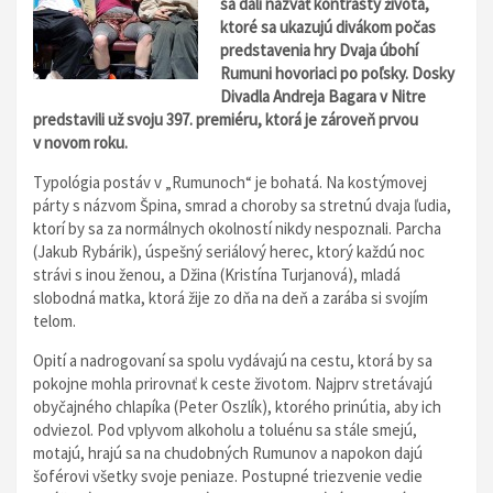
sa dali nazvať kontrasty života,
ktoré sa ukazujú divákom počas
predstavenia hry Dvaja úbohí
Rumuni hovoriaci po poľsky. Dosky
Divadla Andreja Bagara v Nitre
predstavili už svoju 397. premiéru, ktorá je zároveň prvou
v novom roku.
Typológia postáv v „Rumunoch“ je bohatá. Na kostýmovej
párty s názvom Špina, smrad a choroby sa stretnú dvaja ľudia,
ktorí by sa za normálnych okolností nikdy nespoznali. Parcha
(Jakub Rybárik), úspešný seriálový herec, ktorý každú noc
strávi s inou ženou, a Džina (Kristína Turjanová), mladá
slobodná matka, ktorá žije zo dňa na deň a zarába si svojím
telom.
Opití a nadrogovaní sa spolu vydávajú na cestu, ktorá by sa
pokojne mohla prirovnať k ceste životom. Najprv stretávajú
obyčajného chlapíka (Peter Oszlík), ktorého prinútia, aby ich
odviezol. Pod vplyvom alkoholu a toluénu sa stále smejú,
motajú, hrajú sa na chudobných Rumunov a napokon dajú
šoférovi všetky svoje peniaze. Postupné triezvenie vedie