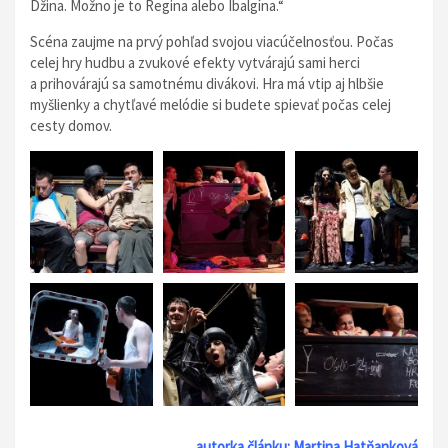
Džina. Možno je to Regina alebo Ibalgína.“
Scéna zaujme na prvý pohľad svojou viacúčelnosťou. Počas
celej hry hudbu a zvukové efekty vytvárajú sami herci
a prihovárajú sa samotnému divákovi. Hra má vtip aj hlbšie
myšlienky a chytľavé melódie si budete spievať počas celej
cesty domov.
autorka článku: Martina Hatňanková