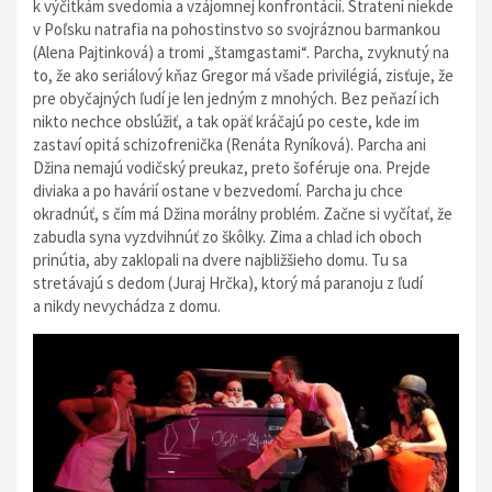
k výčitkám svedomia a vzájomnej konfrontácií. Stratení niekde
v Poľsku natrafia na pohostinstvo so svojráznou barmankou
(Alena Pajtinková) a tromi „štamgastami“. Parcha, zvyknutý na
to, že ako seriálový kňaz Gregor má všade privilégiá, zisťuje, že
pre obyčajných ľudí je len jedným z mnohých. Bez peňazí ich
nikto nechce obslúžiť, a tak opäť kráčajú po ceste, kde im
zastaví opitá schizofrenička (Renáta Ryníková). Parcha ani
Džina nemajú vodičský preukaz, preto šoféruje ona. Prejde
diviaka a po havárií ostane v bezvedomí. Parcha ju chce
okradnúť, s čím má Džina morálny problém. Začne si vyčítať, že
zabudla syna vyzdvihnúť zo škôlky. Zima a chlad ich oboch
prinútia, aby zaklopali na dvere najbližšieho domu. Tu sa
stretávajú s dedom (Juraj Hrčka), ktorý má paranoju z ľudí
a nikdy nevychádza z domu.