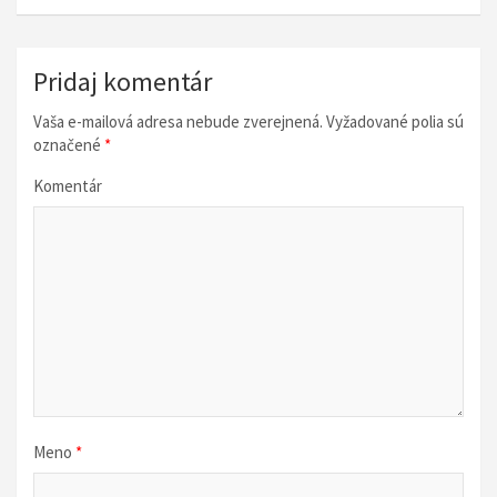
i
g
á
Pridaj komentár
c
Vaša e-mailová adresa nebude zverejnená.
Vyžadované polia sú
i
označené
*
a
Komentár
v
č
l
á
n
k
u
Meno
*