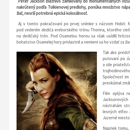
Peter Jackson bláznivo zamilovaný do monumentálnych vizuáln
nakrútený podľa Tolkienovej predlohy, ponúka množstvo nápad
žiaľ, nesrší potrebná epická kolosálnosť.
Aj v tomto pokračovaní po prvej snímke s názvom Hobit: N
pod vedením dediča ereborského trónu Thorina, ktorého cieľo
na dedičský trón. Pod Osamelou horou sa však usídlil hrôzo
bohatstvo Osamelej hory privlastnil a nemieni sa ho vzdať za ži
Tak ako predch
putovaní po ú
a sile priateľ
trojhodinového
Spoločnosť im 
preskúmal zmáh
Film oplýva n
Jacksonových 
nástrahám str
lesných elfov
Jazerné mesto
Napriek tomu, 