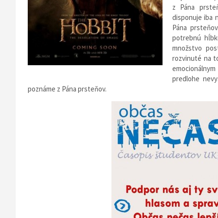
z Pána prsteňo
disponuje iba 
Pána prsteňov
potrebnú hĺbku
množstvo post
rozvinuté na t
emocionálnym 
predlohe nevys
poznáme z Pána prsteňov.