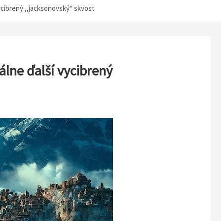
ycibrený ,,jacksonovský“ skvost
álne ďalší vycibrený