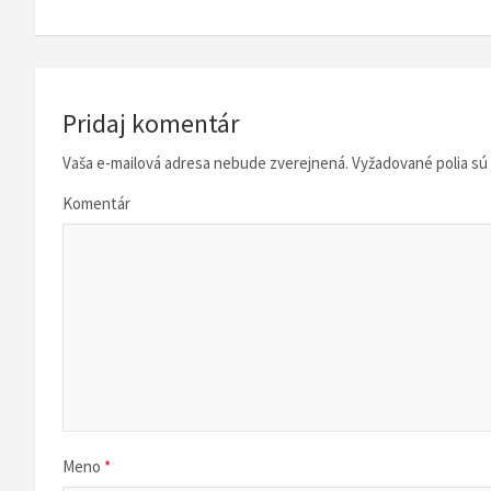
v
i
g
Pridaj komentár
á
Vaša e-mailová adresa nebude zverejnená.
Vyžadované polia s
c
Komentár
i
a
v
č
l
Meno
*
á