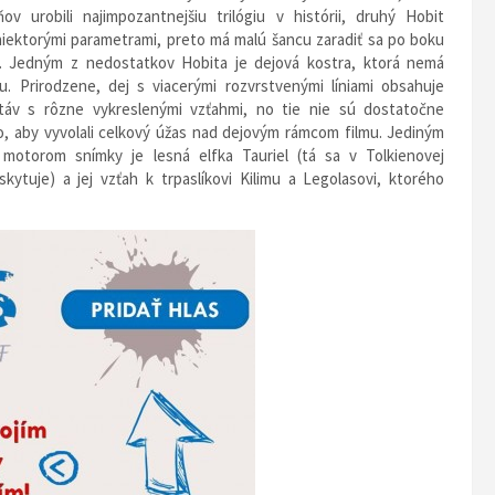
v urobili najimpozantnejšiu trilógiu v histórii, druhý Hobit
niektorými parametrami, preto má malú šancu zaradiť sa po boku
. Jedným z nedostatkov Hobita je dejová kostra, ktorá nemá
. Prirodzene, dej s viacerými rozvrstvenými líniami obsahuje
áv s rôzne vykreslenými vzťahmi, no tie nie sú dostatočne
o, aby vyvolali celkový úžas nad dejovým rámcom filmu. Jediným
motorom snímky je lesná elfka Tauriel (tá sa v Tolkienovej
kytuje) a jej vzťah k trpaslíkovi Kilimu a Legolasovi, ktorého