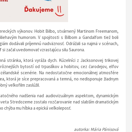
h hereckých výkonov. Hobit Bilbo, stvárnený Martinom Freemanom,
iliehavým humorom. V spojitosti s Bilbom a Gandalfom tiež boli
giám dodávali príjemnú nadväznosť. Odrážali sa najmä v scénach,
f si začal uvedomovať vzrastajúcu silu Saurona.
 stránka, ktorá vyráža dych. Kúzelníci z Jacksonovej trikovej
znejších bytostí od trpaslíkov a hobitov, cez čarodejov, elfov
ozélandské scenérie. Na nedostatočne emocionálnej atmosfére
a, ktorá je síce prepracovaná a temná, no nedisponuje žiadnym
ný veľkofilm zaslúžil.
čiatočného nadšenia nad audiovizuálnym aspektom, dynamickým
eta Stredozeme zostalo rozčarovanie nad slabším dramatickým
no chýba mu hĺbka a epická veľkoleposť.
autorka: Mária Pánisová