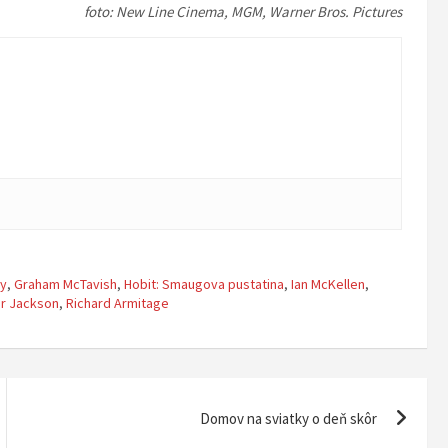
foto: New Line Cinema, MGM, Warner Bros. Pictures
ly
,
Graham McTavish
,
Hobit: Smaugova pustatina
,
Ian McKellen
,
r Jackson
,
Richard Armitage
Domov na sviatky o deň skôr