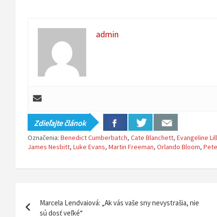
admin
Zdieľajte článok
Označenia:
Benedict Cumberbatch
,
Cate Blanchett
,
Evangeline Lil
James Nesbitt
,
Luke Evans
,
Martin Freeman
,
Orlando Bloom
,
Pete
N
Marcela Lendvaiová: „Ak vás vaše sny nevystrašia, nie
a
sú dosť veľké“