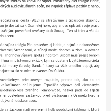
ych svetov sa znovu nezaprel. Prostredný diel trilógie Hobit,
itých audiovizuálnych scén, no napriek záplave pozitív z neho,
eočakávaná cesta (2012) sa stretávame s trpasličou skupinou
m je dostať sa k Osamelej hore, aby znovu uplatnil svoje právo
strašnými povesťami ovešaný drak Smaug. Ten si trón a všetko
adnu cenu.
ádzajúca trilógia Pán prsteňov, aj Hobit je najmä o nekonečnom
chvatnej Stredozemi, o súboji medzi dobrom a zlom, o odvahe
stva. Thorinova výprava spolu s hobitom Bilbom musí prejsť behom
 filmu množstvom prekážok, kým sa dostane k vytúženému cieľu.
robí mocný čarodej Gandalf, ktorý sa však onedlho odpojí, aby
ajúce sa zlo na mieste zvanom Dol Guldur.
euveriteľným priestorovým rozpätím, presne tak, ako to pri
veľkofilmoch obľubujeme. Trpasličia výprava čelí všemožným
ašidelného lesa zvaného Temnohvozd, neskôr padá do zajatia
 a jej poslednou zastávkou pred výstupom na Osamelú horu je
 obývané ľudskou rasou.
že sa Jackson riadi overenými hollywoodskymi šablónami, ktoré