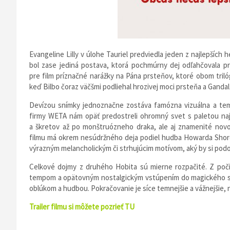
Evangeline Lilly v úlohe Tauriel predviedla jeden z najlepšíc
bol zase jediná postava, ktorá pochmúrny dej odľahčovala pr
pre film príznačné narážky na Pána prsteňov, ktoré obom triló
keď Bilbo čoraz väčšmi podliehal hrozivej moci prsteňa a Gandal
Devízou snímky jednoznačne zostáva famózna vizuálna a temná
firmy WETA nám opäť predostreli ohromný svet s paletou najrô
a škretov až po monštruózneho draka, ale aj znamenité nov
filmu má okrem nesúdržného deja podiel hudba Howarda Shore
výrazným melancholickým či strhujúcim motívom, aký by si podob
Celkové dojmy z druhého Hobita sú mierne rozpačité. Z po
tempom a opätovným nostalgickým vstúpením do magického sv
oblúkom a hudbou. Pokračovanie je síce temnejšie a vážnejšie, 
Trailer filmu si môžete pozrieť
TU