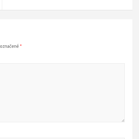
ú označené
*