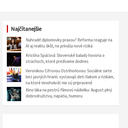
Najčítanejšie
Nahradiť diplomovky praxou? Reforma reaguje na
AI aj realitu škôl, no prináša nové riziká
Kristína Spáčová: Slovenské balady hovoria o
strachoch, ktoré prežívame dodnes
Veronikou Cifrovou Ostrihoňovou: Sociálne siete
bez jasných hraníc vystavujú deti tlakom a rizikám,
na ktoré mnohokrát nie sú pripravené
Kino láka na pestrú filmovú nádielku: August plný
dobrodružstva, napätia, humoru