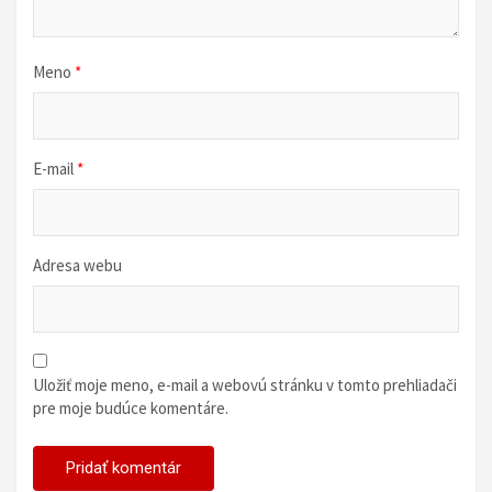
k
u
Meno
*
E-mail
*
Adresa webu
Uložiť moje meno, e-mail a webovú stránku v tomto prehliadači
pre moje budúce komentáre.