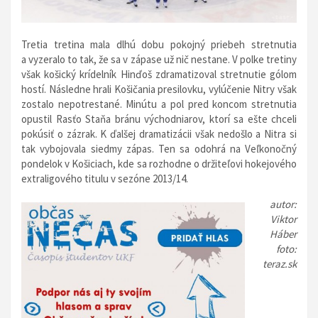
Tretia tretina mala dlhú dobu pokojný priebeh stretnutia
a vyzeralo to tak, že sa v zápase už nič nestane. V polke tretiny
však košický krídelník Hinďoš zdramatizoval stretnutie gólom
hostí. Následne hrali Košičania presilovku, vylúčenie Nitry však
zostalo nepotrestané. Minútu a pol pred koncom stretnutia
opustil Rasťo Staňa bránu východniarov, ktorí sa ešte chceli
pokúsiť o zázrak. K ďalšej dramatizácii však nedošlo a Nitra si
tak vybojovala siedmy zápas. Ten sa odohrá na Veľkonočný
pondelok v Košiciach, kde sa rozhodne o držiteľovi hokejového
extraligového titulu v sezóne 2013/14.
autor:
Viktor
Háber
foto:
teraz.sk