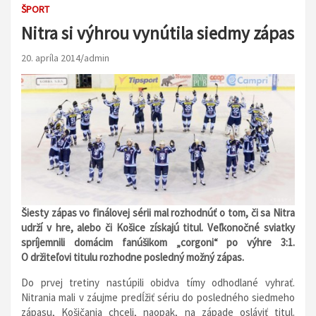
ŠPORT
Nitra si výhrou vynútila siedmy zápas
20. apríla 2014
admin
Šiesty zápas vo finálovej sérii mal rozhodnúť o tom, či sa Nitra
udrží v hre, alebo či Košice získajú titul. Veľkonočné sviatky
spríjemnili domácim fanúšikom „corgoni“ po výhre 3:1.
O držiteľovi titulu rozhodne posledný možný zápas.
Do prvej tretiny nastúpili obidva tímy odhodlané vyhrať.
Nitrania mali v záujme predĺžiť sériu do posledného siedmeho
zápasu, Košičania chceli, naopak, na západe osláviť titul.