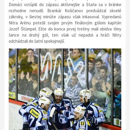
Domáci vstúpili do zápasu aktívnejšie a Staňa sa v bránke
rozhodne nenudil. Brankár Košičanov predvádzal skvelé
zákroky, v šiestej minúte zápasu však inkasoval. Vypredanú
Nitra Arénu potešil svojim prvým finálovým gólom kapitán
Jozef Štümpel. Ešte do konca prvej tretiny mali obidva tímy
šance na druhý gól, ten však už nepadol a hráči Nitry
odchádzali do šatní spokojnejší.