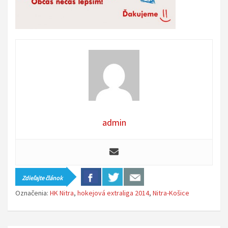
admin
Zdieľajte článok
Označenia:
HK Nitra
,
hokejová extraliga 2014
,
Nitra-Košice