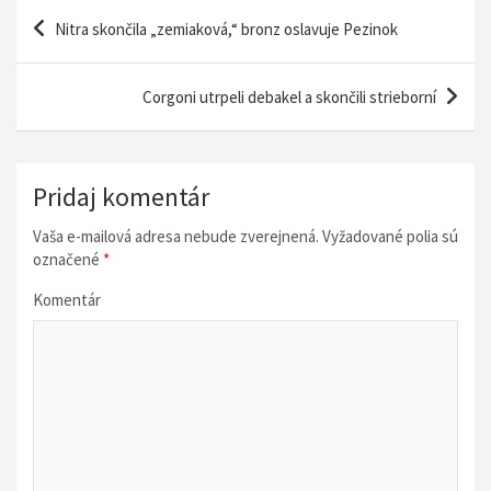
N
Nitra skončila „zemiaková,“ bronz oslavuje Pezinok
a
v
Corgoni utrpeli debakel a skončili strieborní
i
g
á
Pridaj komentár
c
Vaša e-mailová adresa nebude zverejnená.
Vyžadované polia sú
i
označené
*
a
Komentár
v
č
l
á
n