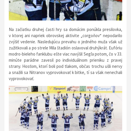
Na začiatku druhej časti hry sa domácim ponúkla presilovka,
v ktorej ani napriek obrovskej aktivite „corgoňov“ nepodarilo
zvýšiť vedenie. Nasledujúcu prevahu o jedného muža však už
zužitkovali a po strele Mila štadión oslavoval druhýkrát. Eufóriu
modro-bieleho fanklubu ešte viac navýšil Segľa potom, čo v 33.
minúte parádne zavesil po individuálnom prieniku z pravej
strany. Hosťom, ktorí boli pod tlakom, občas trochu ušli nervy
a snažili sa Nitranov vyprovokovať k bitke, tí sa však nenechali
vyprovokovať.