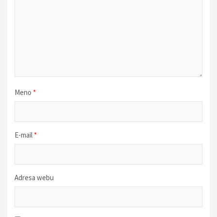
č
l
á
n
k
u
Meno
*
E-mail
*
Adresa webu