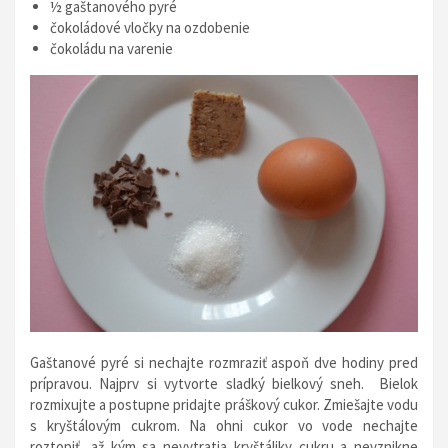
½ gaštanového pyré
čokoládové vločky na ozdobenie
čokoládu na varenie
Gaštanové pyré si nechajte rozmraziť aspoň dve hodiny pred
prípravou. Najprv si vytvorte sladký bielkový sneh. Bielok
rozmixujte a postupne pridajte práškový cukor. Zmiešajte vodu
s kryštálovým cukrom. Na ohni cukor vo vode nechajte
roztopiť, až kým sa nevytratia kryštáliky cukru a nevznikne