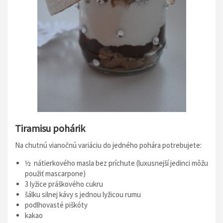
Tiramisu pohárik
Na chutnú vianočnú variáciu do jedného pohára potrebujete:
½ nátierkového masla bez príchute (luxusnejší jedinci môžu
použiť mascarpone)
3 lyžice práškového cukru
šálku silnej kávy s jednou lyžicou rumu
podlhovasté piškóty
kakao