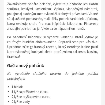
Zavaráninové poháre očistite, vyleštite a ozdobte ich zlatou
stužkou, lesklými kamienkami, čipkou, vianočnými námetmi,
pokojne aj osobnými menovkami či drobnými príveskami. Vítané
sú aj sušené pomaranče, malé šišky postriekané bielou farbou,
ktorá evokuje sneh. Pre viac inšpirácie kliknite na Pinterest
a zadajte „christmas jar“, kde sa to nápadmi len hemží.
Po ozdobení nádobiek si vyberte variantu, ktorá vyhovuje
chuťovým bunkám obdarovaného. Pripravili sme pre vás dve.
Uprednostníte gaštanový recept, ktorý neodmysliteľne patrí
k predvianočnej kuchyni, alebo starú známu taliansku klasiku,
tiramisu?
Gaštanový pohárik
Na vyrobenie sladkého dezertu do jedného pohára
potrebujete:
1 bielok
1 lyžica práškového cukru
2 lyžice kryštálového cukru
2 lyžice vody