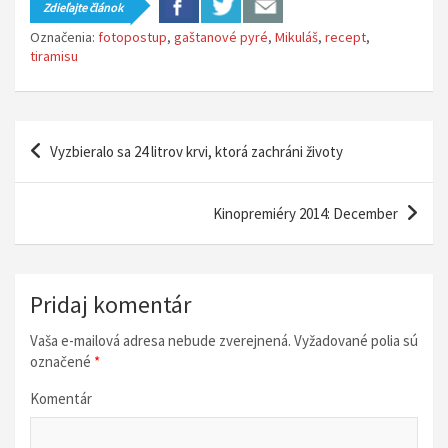
Zdieľajte článok
Označenia:
fotopostup
,
gaštanové pyré
,
Mikuláš
,
recept
,
tiramisu
N
Vyzbieralo sa 24 litrov krvi, ktorá zachráni životy
a
v
Kinopremiéry 2014: December
i
g
á
Pridaj komentár
c
Vaša e-mailová adresa nebude zverejnená.
Vyžadované polia sú
i
označené
*
a
Komentár
v