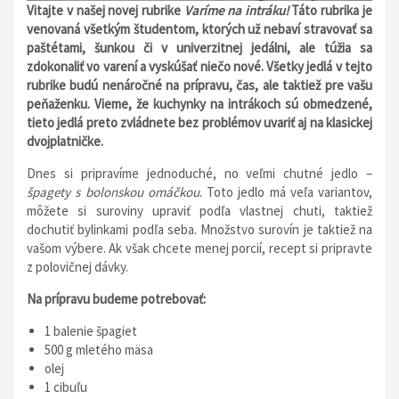
Vitajte v našej novej rubrike
Varíme na intráku!
Táto rubrika je
venovaná všetkým študentom, ktorých už nebaví stravovať sa
paštétami, šunkou či v univerzitnej jedálni, ale túžia sa
zdokonaliť vo varení a vyskúšať niečo nové. Všetky jedlá v tejto
rubrike budú nenáročné na prípravu, čas, ale taktiež pre vašu
peňaženku. Vieme, že kuchynky na intrákoch sú obmedzené,
tieto jedlá preto zvládnete bez problémov uvariť aj na klasickej
dvojplatničke.
Dnes si pripravíme jednoduché, no veľmi chutné jedlo –
špagety s bolonskou omáčkou
. Toto jedlo má veľa variantov,
môžete si suroviny upraviť podľa vlastnej chuti, taktiež
dochutiť bylinkami podľa seba. Množstvo surovín je taktiež na
vašom výbere. Ak však chcete menej porcií, recept si pripravte
z polovičnej dávky.
Na prípravu budeme potrebovať:
1 balenie špagiet
500 g mletého mäsa
olej
1 cibuľu