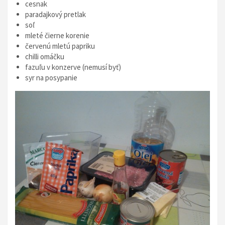
cesnak
paradajkový pretlak
soľ
mleté čierne korenie
červenú mletú papriku
chilli omáčku
fazuľu v konzerve (nemusí byť)
syr na posypanie