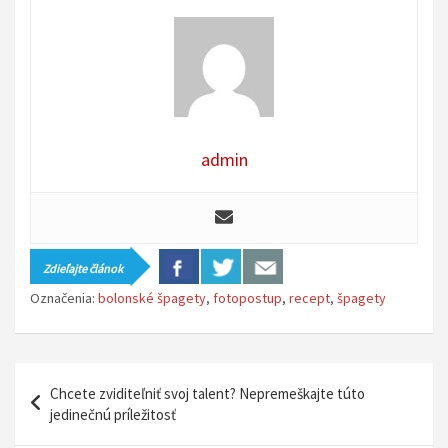
admin
Zdieľajte článok
Označenia:
bolonské špagety
,
fotopostup
,
recept
,
špagety
N
Chcete zviditeľniť svoj talent? Nepremeškajte túto
a
jedinečnú príležitosť
v