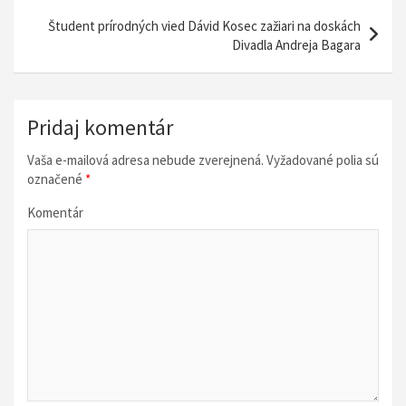
i
Študent prírodných vied Dávid Kosec zažiari na doskách
Divadla Andreja Bagara
g
á
c
Pridaj komentár
i
Vaša e-mailová adresa nebude zverejnená.
Vyžadované polia sú
a
označené
*
v
Komentár
č
l
á
n
k
u