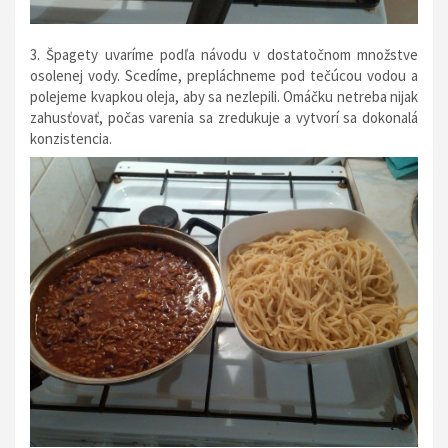
3. Špagety uvaríme podľa návodu v dostatočnom množstve
osolenej vody. Scedíme, prepláchneme pod tečúcou vodou a
polejeme kvapkou oleja, aby sa nezlepili. Omáčku netreba nijak
zahusťovať, počas varenia sa zredukuje a vytvorí sa dokonalá
konzistencia.