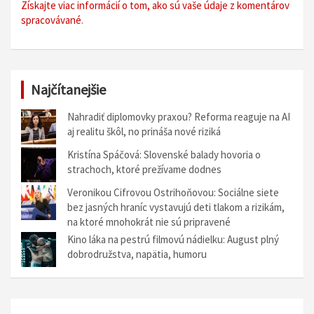
Získajte viac informácií o tom, ako sú vaše údaje z komentárov
spracovávané
.
Najčítanejšie
Nahradiť diplomovky praxou? Reforma reaguje na AI
aj realitu škôl, no prináša nové riziká
Kristína Spáčová: Slovenské balady hovoria o
strachoch, ktoré prežívame dodnes
Veronikou Cifrovou Ostrihoňovou: Sociálne siete
bez jasných hraníc vystavujú deti tlakom a rizikám,
na ktoré mnohokrát nie sú pripravené
Kino láka na pestrú filmovú nádielku: August plný
dobrodružstva, napätia, humoru