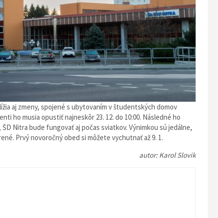
blížia aj zmeny, spojené s ubytovaním v študentských domov
nti ho musia opustiť najneskôr 23. 12. do 10:00. Následné ho
ak, ŠD Nitra bude fungovať aj počas sviatkov. Výnimkou sú jedálne,
né. Prvý novoročný obed si môžete vychutnať až 9. 1.
autor: Karol Slovik