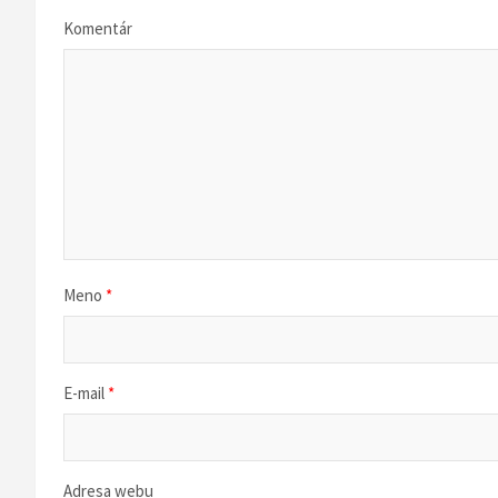
c
Komentár
i
a
v
č
l
Meno
*
á
n
k
E-mail
*
u
Adresa webu