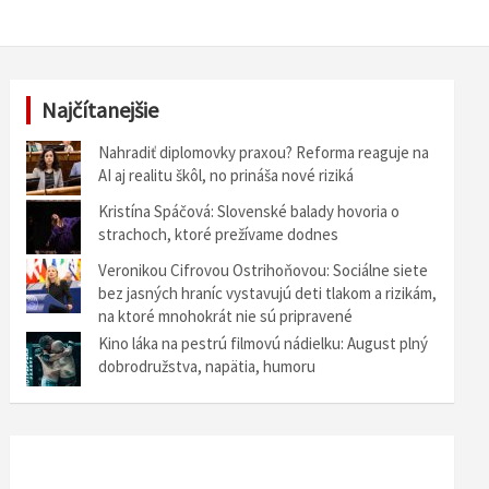
Najčítanejšie
Nahradiť diplomovky praxou? Reforma reaguje na
AI aj realitu škôl, no prináša nové riziká
Kristína Spáčová: Slovenské balady hovoria o
strachoch, ktoré prežívame dodnes
Veronikou Cifrovou Ostrihoňovou: Sociálne siete
bez jasných hraníc vystavujú deti tlakom a rizikám,
na ktoré mnohokrát nie sú pripravené
Kino láka na pestrú filmovú nádielku: August plný
dobrodružstva, napätia, humoru