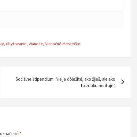
tky
,
ubytovanie
,
Vianoce
,
Vianočné Mestečko
Sociálne štipendium: Nie je dôležité, ako žiješ, ale ako
to zdokumentuješ
ú označené
*