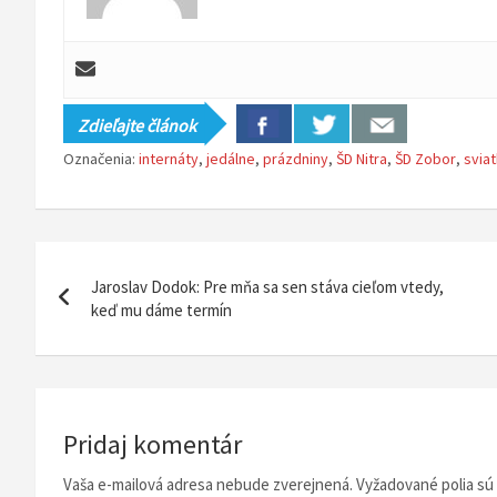
Zdieľajte článok
Označenia:
internáty
,
jedálne
,
prázdniny
,
ŠD Nitra
,
ŠD Zobor
,
svia
N
Jaroslav Dodok: Pre mňa sa sen stáva cieľom vtedy,
a
keď mu dáme termín
v
i
g
Pridaj komentár
á
Vaša e-mailová adresa nebude zverejnená.
Vyžadované polia s