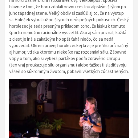
na horu Gasherbrum I (8068 metrov). Veľkoleposť spočíva
hlavne v tom, že horu zdolali novou cestou alpským štýlom po
juhozápadnej stene. Veľký obdiv si zaslúži aj to, že na výstup
sa Holeček vybral už po štyroch neúspešných pokusoch. Český
horolezec je teda presným príkladom toho, že lásku k tomuto
športu nemožno racionálne vysvetliť. Ako aj sám priznal, každá
z ciest je iná a zakaždým ho späť ťahá niečo, čo sa nedá
vypovedať. Okrem pravej horolezeckej krvi je preňho príznačný
aj humor, vďaka ktorému niekoľko ráz rozosmial sálu. Zábavné
vtipy o tom, ako si vyberá parťákov podľa zdravého chrupu
(ten vraj preukazuje silu organizmu) alebo ťažkosti zladiť svoju
vášeň so súkromným životom, pobavili všetkých zúčastnených.