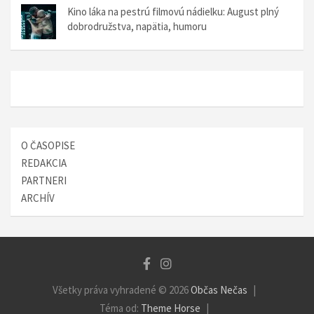
á
Kino láka na pestrú filmovú nádielku: August plný
dobrodružstva, napätia, humoru
n
k
u
O ČASOPISE
REDAKCIA
PARTNERI
ARCHÍV
Všetky práva vyhradené © 2026
Občas Nečas
Téma od:
Theme Horse