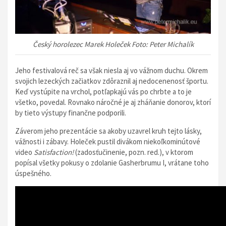
Český horolezec Marek Holeček Foto: Peter Michalík
Jeho festivalová reč sa však niesla aj vo vážnom duchu. Okrem
svojich lezeckých začiatkov zdôraznil aj nedocenenosť športu.
Keď vystúpite na vrchol, potľapkajú vás po chrbte a to je
všetko, povedal. Rovnako náročné je aj zháňanie donorov, ktorí
by tieto výstupy finančne podporili.
Záverom jeho prezentácie sa akoby uzavrel kruh tejto lásky,
vážnosti i zábavy. Holeček pustil divákom niekoľkominútové
video
Satisfaction!
(zadosťučinenie, pozn. red.), v ktorom
popísal všetky pokusy o zdolanie Gasherbrumu I, vrátane toho
úspešného.