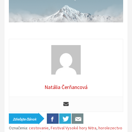
Natália Čerňancová
Zdieľajte článok
Označenia:
cestovanie
,
Festival Vysoké hory Nitra
,
horolezectvo