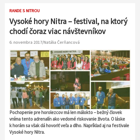
RANDE S NITROU
Vysoké hory Nitra – festival, na ktorý
chodí čoraz viac návštevníkov
6. novembra 2017
Natália Čerňancová
Pochopenie pre horolezcov má len málokto – bežný človek
vníma tento adrenalín ako vedomé riskovanie života. O láske
k horám sa však dá hovoriť veľa a dlho. Napríklad aj na festivale
Vysoké hory Nitra.