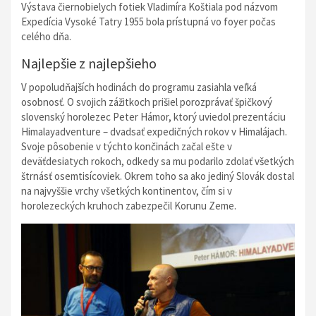
Výstava čiernobielych fotiek Vladimíra Koštiala pod názvom
Expedícia Vysoké Tatry 1955 bola prístupná vo foyer počas
celého dňa.
Najlepšie z najlepšieho
V popoludňajších hodinách do programu zasiahla veľká
osobnosť. O svojich zážitkoch prišiel porozprávať špičkový
slovenský horolezec Peter Hámor, ktorý uviedol prezentáciu
Himalayadventure – dvadsať expedičných rokov v Himalájach.
Svoje pôsobenie v týchto končinách začal ešte v
deväťdesiatych rokoch, odkedy sa mu podarilo zdolať všetkých
štrnásť osemtisícoviek. Okrem toho sa ako jediný Slovák dostal
na najvyššie vrchy všetkých kontinentov, čím si v
horolezeckých kruhoch zabezpečil Korunu Zeme.