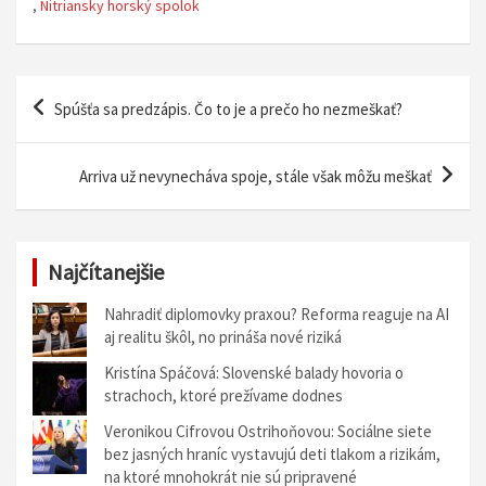
,
Nitriansky horský spolok
N
Spúšťa sa predzápis. Čo to je a prečo ho nezmeškať?
a
v
Arriva už nevynecháva spoje, stále však môžu meškať
i
g
á
Najčítanejšie
c
Nahradiť diplomovky praxou? Reforma reaguje na AI
i
aj realitu škôl, no prináša nové riziká
a
Kristína Spáčová: Slovenské balady hovoria o
strachoch, ktoré prežívame dodnes
v
Veronikou Cifrovou Ostrihoňovou: Sociálne siete
č
bez jasných hraníc vystavujú deti tlakom a rizikám,
l
na ktoré mnohokrát nie sú pripravené