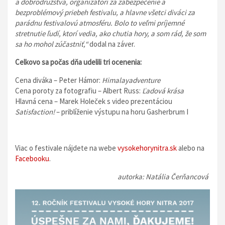
a dobrodružstvá, organizátori za zabezpečenie a
bezproblémový priebeh festivalu, a hlavne všetci diváci za
parádnu festivalovú atmosféru. Bolo to veľmi príjemné
stretnutie ľudí, ktorí vedia, ako chutia hory, a som rád, že som
sa ho mohol zúčastniť,“
dodal na záver.
Celkovo sa počas dňa udelili tri ocenenia:
Cena diváka – Peter Hámor:
Himalayadventure
Cena poroty za fotografiu – Albert Russ:
Ľadová krása
Hlavná cena – Marek Holeček s video prezentáciou
Satisfaction!
– priblíženie výstupu na horu Gasherbrum I
Viac o festivale nájdete na webe
vysokehorynitra.sk
alebo na
Facebooku
.
autorka: Natália Čerňancová