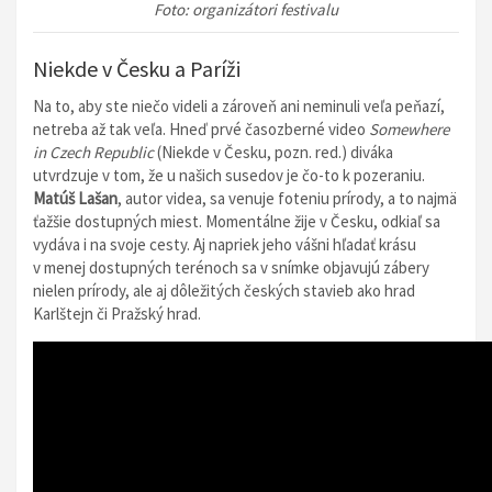
Foto: organizátori festivalu
Niekde v Česku a Paríži
Na to, aby ste niečo videli a zároveň ani neminuli veľa peňazí,
netreba až tak veľa. Hneď prvé časozberné video
Somewhere
in Czech Republic
(Niekde v Česku, pozn. red.) diváka
utvrdzuje v tom, že u našich susedov je čo-to k pozeraniu.
Matúš Lašan
, autor videa, sa venuje foteniu prírody, a to najmä
ťažšie dostupných miest. Momentálne žije v Česku, odkiaľ sa
vydáva i na svoje cesty. Aj napriek jeho vášni hľadať krásu
v menej dostupných terénoch sa v snímke objavujú zábery
nielen prírody, ale aj dôležitých českých stavieb ako hrad
Karlštejn či Pražský hrad.