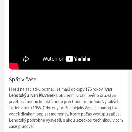
Späť v čase
Hneď na začiatku priznali, že majú dokopy 176 rokov.
Ivan
Lehotský a Ivan Kluvánek
boli členmi vrcholového družstva
prvého zimného kolektívneho prechodu hrebeňom Vysokých
Tatier v roku 1955. Odvtedy prešiel nejaký čas, ale páni aj tak
vedeli divákom popísať momenty, ktoré počas výstupu zažívali.
Lehotský podrobne vysvetlil, s akou lezeckou technikou v tom
čase pracovali.