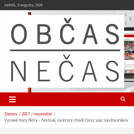
S
nedeľa, 9 augusta, 2026
k
i
p
t
o
c
o
n
t
e
n
t
Občas Nečas
univerzitný web študentov UKF
Domov
2017
november
Vysoké hory Nitra – festival, na ktorý chodí čoraz viac návštevníkov