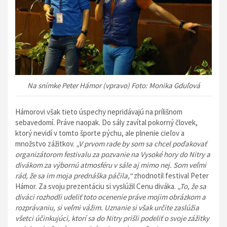
Na snímke Peter Hámor (vpravo) Foto: Monika Gduľová
Hámorovi však tieto úspechy nepridávajú na prílišnom
sebavedomí. Práve naopak. Do sály zavítal pokorný človek,
ktorý nevidí v tomto športe pýchu, ale plnenie cieľov a
množstvo zážitkov.
„V prvom rade by som sa chcel poďakovať
organizátorom festivalu za pozvanie na Vysoké hory do Nitry a
divákom za výbornú atmosféru v sále aj mimo nej. Som veľmi
rád, že sa im moja prednáška páčila,“
zhodnotil festival Peter
Hámor. Za svoju prezentáciu si vyslúžil Cenu diváka.
„To, že sa
diváci rozhodli udeliť toto ocenenie práve mojim obrázkom a
rozprávaniu, si veľmi vážim. Uznanie si však určite zaslúžia
všetci účinkujúci, ktorí sa do Nitry prišli podeliť o svoje zážitky