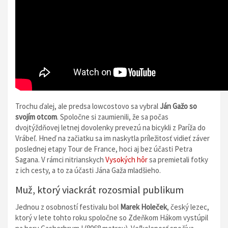
Trochu ďalej, ale predsa lowcostovo sa vybral
Ján Gažo so
svojím otcom
. Spoločne si zaumienili, že sa počas
dvojtýždňovej letnej dovolenky prevezú na bicykli z Paríža do
Vrábeľ. Hneď na začiatku sa im naskytla príležitosť vidieť záver
poslednej etapy Tour de France, hoci aj bez účasti Petra
Sagana. V rámci nitrianskych
Vysokých hôr
sa premietali fotky
z ich cesty, a to za účasti Jána Gaža mladšieho.
Muž, ktorý viackrát rozosmial publikum
Jednou z osobností festivalu bol
Marek Holeček
, český lezec,
ktorý v lete tohto roku spoločne so Zdeňkom Hákom vystúpil