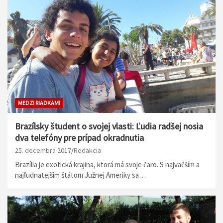
MEDZI RIADKAMI
Brazílsky študent o svojej vlasti: Ľudia radšej nosia
dva telefóny pre prípad okradnutia
25. decembra 2017
Redakcia
Brazília je exotická krajina, ktorá má svoje čaro. S najväčším a
najľudnatejším štátom Južnej Ameriky sa…