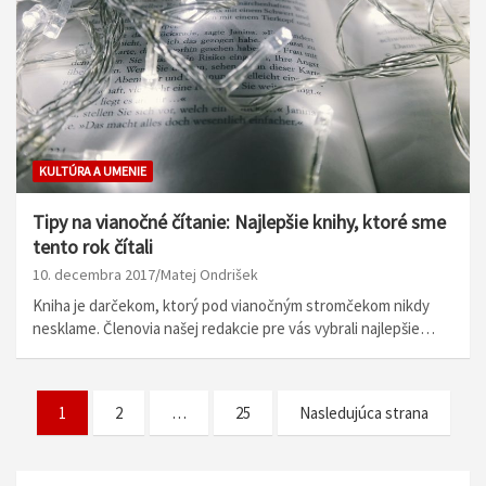
KULTÚRA A UMENIE
Tipy na vianočné čítanie: Najlepšie knihy, ktoré sme
tento rok čítali
10. decembra 2017
Matej Ondrišek
Kniha je darčekom, ktorý pod vianočným stromčekom nikdy
nesklame. Členovia našej redakcie pre vás vybrali najlepšie…
N
1
2
…
25
Nasledujúca strana
a
v