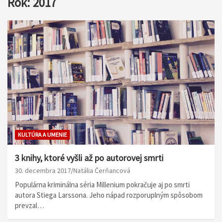
Rok:
2017
KULTÚRA A UMENIE
3 knihy, ktoré vyšli až po autorovej smrti
30. decembra 2017
Natália Čerňancová
Populárna kriminálna séria Millenium pokračuje aj po smrti
autora Stiega Larssona. Jeho nápad rozporuplným spôsobom
prevzal…