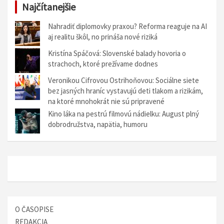
Najčítanejšie
i
g
Nahradiť diplomovky praxou? Reforma reaguje na AI
aj realitu škôl, no prináša nové riziká
á
Kristína Spáčová: Slovenské balady hovoria o
c
strachoch, ktoré prežívame dodnes
i
Veronikou Cifrovou Ostrihoňovou: Sociálne siete
a
bez jasných hraníc vystavujú deti tlakom a rizikám,
na ktoré mnohokrát nie sú pripravené
v
Kino láka na pestrú filmovú nádielku: August plný
č
dobrodružstva, napätia, humoru
l
á
n
k
o
O ČASOPISE
c
REDAKCIA