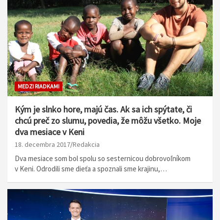
MEDZI RIADKAMI
Kým je slnko hore, majú čas. Ak sa ich spýtate, či
chcú preč zo slumu, povedia, že môžu všetko. Moje
dva mesiace v Keni
18. decembra 2017
Redakcia
Dva mesiace som bol spolu so sesternicou dobrovoľníkom
v Keni. Odrodili sme dieťa a spoznali sme krajinu,…