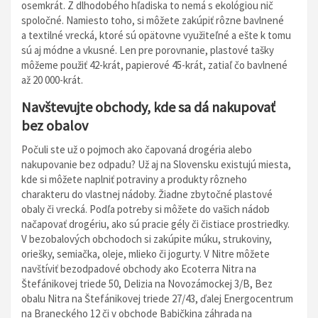
osemkrát. Z dlhodobého hľadiska to nemá s ekológiou nič
spoločné. Namiesto toho, si môžete zakúpiť rôzne bavlnené
a textilné vrecká, ktoré sú opätovne využiteľné a ešte k tomu
sú aj módne a vkusné. Len pre porovnanie, plastové tašky
môžeme použiť 42-krát, papierové 45-krát, zatiaľ čo bavlnené
až 20 000-krát.
Navštevujte obchody, kde sa dá nakupovať
bez obalov
Počuli ste už o pojmoch ako čapovaná drogéria alebo
nakupovanie bez odpadu? Už aj na Slovensku existujú miesta,
kde si môžete naplniť potraviny a produkty rôzneho
charakteru do vlastnej nádoby. Žiadne zbytočné plastové
obaly či vrecká. Podľa potreby si môžete do vašich nádob
načapovať drogériu, ako sú pracie gély či čistiace prostriedky.
V bezobalových obchodoch si zakúpite múku, strukoviny,
oriešky, semiačka, oleje, mlieko či jogurty. V Nitre môžete
navštíviť bezodpadové obchody ako Ecoterra Nitra na
Štefánikovej triede 50, Delizia na Novozámockej 3/B, Bez
obalu Nitra na Štefánikovej triede 27/43, ďalej Energocentrum
na Braneckého 12 či v obchode Babičkina záhrada na