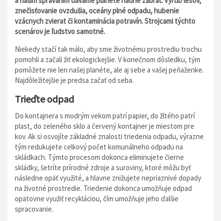
a naším správaním dávame planéte riadne zabrať. Výrub lesov,
znečisťovanie ovzdušia, oceány plné odpadu, hubenie
vzácnych zvierat či kontaminácia potravín. Strojcami týchto
scenárov je ľudstvo samotné.
Niekedy stačí tak málo, aby sme životnému prostrediu trochu
pomohli a začali žiť ekologickejšie. V konečnom dôsledku, tým
pomôžete nie len našej planéte, ale aj sebe a vašej peňaženke.
Najdôležitejšie je predsa začať od seba.
Trieďte odpad
Do kontajnera s modrým vekom patrí papier, do žltého patrí
plast, do zeleného sklo a červený kontajner je miestom pre
kov. Ak si osvojíte základné znalosti triedenia odpadu, výrazne
tým redukujete celkový počet komunálneho odpadu na
skládkach. Týmto procesom dokonca eliminujete čierne
skládky, šetríte prírodné zdroje a suroviny, ktoré môžu byť
následne opäť využité, a hlavne znižujete nepriaznivé dopady
na životné prostredie. Triedenie dokonca umožňuje odpad
opätovne využiť recykláciou, čím umožňuje jeho ďalšie
spracovanie.