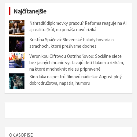
á
Najčítanejšie
c
i
Nahradiť diplomovky praxou? Reforma reaguje na AI
aj realitu škôl, no prináša nové riziká
a
Kristína Spáčová: Slovenské balady hovoria o
v
strachoch, ktoré prežívame dodnes
č
Veronikou Cifrovou Ostrihoňovou: Sociálne siete
l
bez jasných hraníc vystavujú deti tlakom a rizikám,
na ktoré mnohokrát nie sú pripravené
á
Kino láka na pestrú filmovú nádielku: August plný
n
dobrodružstva, napätia, humoru
k
u
O ČASOPISE