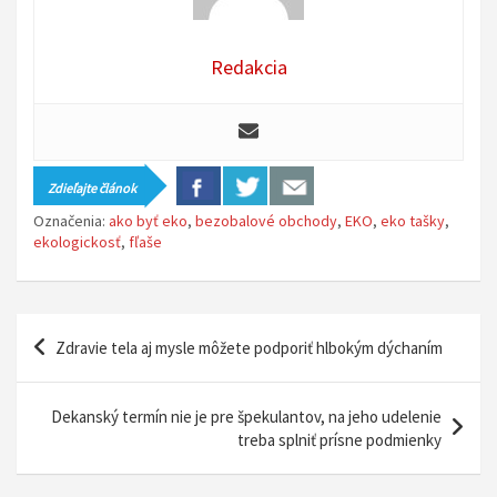
Redakcia
Zdieľajte článok
Označenia:
ako byť eko
,
bezobalové obchody
,
EKO
,
eko tašky
,
ekologickosť
,
fľaše
N
Zdravie tela aj mysle môžete podporiť hlbokým dýchaním
a
v
Dekanský termín nie je pre špekulantov, na jeho udelenie
i
treba splniť prísne podmienky
g