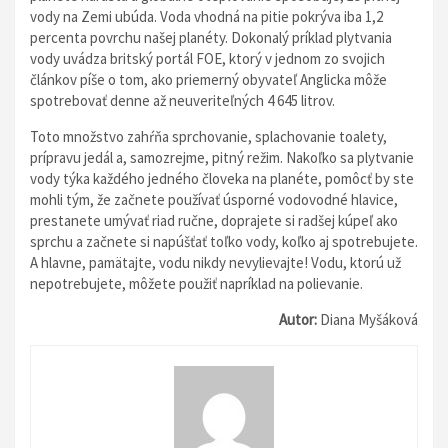
vody na Zemi ubúda. Voda vhodná na pitie pokrýva iba 1,2
percenta povrchu našej planéty. Dokonalý príklad plytvania
vody uvádza britský portál FOE, ktorý v jednom zo svojich
článkov píše o tom, ako priemerný obyvateľ Anglicka môže
spotrebovať denne až neuveriteľných 4 645 litrov.
Toto množstvo zahŕňa sprchovanie, splachovanie toalety,
prípravu jedál a, samozrejme, pitný režim. Nakoľko sa plytvanie
vody týka každého jedného človeka na planéte, pomôcť by ste
mohli tým, že začnete používať úsporné vodovodné hlavice,
prestanete umývať riad ručne, doprajete si radšej kúpeľ ako
sprchu a začnete si napúšťať toľko vody, koľko aj spotrebujete.
A hlavne, pamätajte, vodu nikdy nevylievajte! Vodu, ktorú už
nepotrebujete, môžete použiť napríklad na polievanie.
Autor:
Diana Myšáková