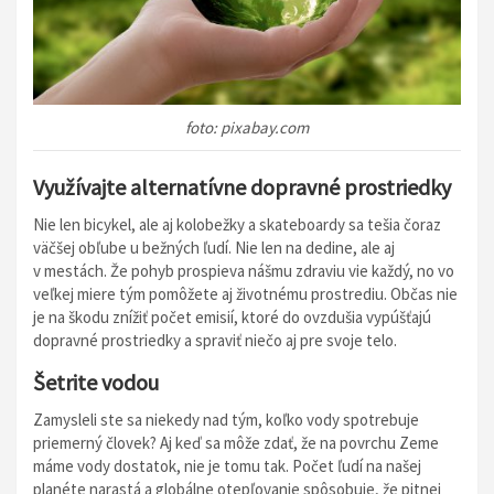
foto: pixabay.com
Využívajte alternatívne dopravné prostriedky
Nie len bicykel, ale aj kolobežky a skateboardy sa tešia čoraz
väčšej obľube u bežných ľudí. Nie len na dedine, ale aj
v mestách. Že pohyb prospieva nášmu zdraviu vie každý, no vo
veľkej miere tým pomôžete aj životnému prostrediu. Občas nie
je na škodu znížiť počet emisií, ktoré do ovzdušia vypúšťajú
dopravné prostriedky a spraviť niečo aj pre svoje telo.
Šetrite vodou
Zamysleli ste sa niekedy nad tým, koľko vody spotrebuje
priemerný človek? Aj keď sa môže zdať, že na povrchu Zeme
máme vody dostatok, nie je tomu tak. Počet ľudí na našej
planéte narastá a globálne otepľovanie spôsobuje, že pitnej