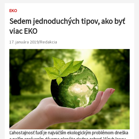
EKO
Sedem jednoduchých tipov, ako byť
viac EKO
17. januára 2019
Redakcia
Ľahostajnosť ľudí je najväčším ekologickým problémom dneška