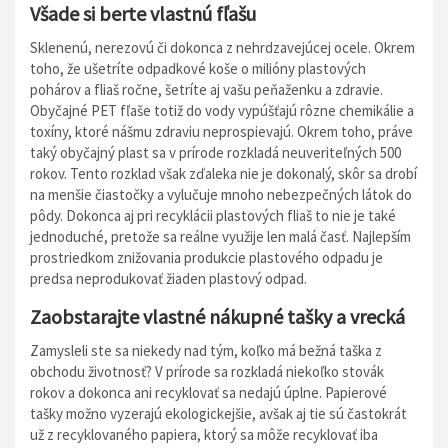
Všade si berte vlastnú fľašu
Sklenenú, nerezovú či dokonca z nehrdzavejúcej ocele. Okrem
toho, že ušetríte odpadkové koše o milióny plastových
pohárov a fliaš ročne, šetríte aj vašu peňaženku a zdravie.
Obyčajné PET fľaše totiž do vody vypúšťajú rôzne chemikálie a
toxíny, ktoré nášmu zdraviu neprospievajú. Okrem toho, práve
taký obyčajný plast sa v prírode rozkladá neuveriteľných 500
rokov. Tento rozklad však zďaleka nie je dokonalý, skôr sa drobí
na menšie čiastočky a vylučuje mnoho nebezpečných látok do
pôdy. Dokonca aj pri recyklácii plastových fliaš to nie je také
jednoduché, pretože sa reálne využije len malá časť. Najlepším
prostriedkom znižovania produkcie plastového odpadu je
predsa neprodukovať žiaden plastový odpad.
Zaobstarajte vlastné nákupné tašky a vrecká
Zamysleli ste sa niekedy nad tým, koľko má bežná taška z
obchodu životnosť? V prírode sa rozkladá niekoľko stovák
rokov a dokonca ani recyklovať sa nedajú úplne. Papierové
tašky možno vyzerajú ekologickejšie, avšak aj tie sú častokrát
už z recyklovaného papiera, ktorý sa môže recyklovať iba