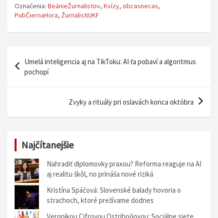
Označenia:
BeánieŽurnalistov
,
Kvízy
,
obcasnecas
,
PubČiernaHora
,
ŽurnalistiUKF
N
Umelá inteligencia aj na TikToku: AI ťa pobaví a algoritmus
a
pochopí
v
i
Zvyky a rituály pri oslavách konca októbra
g
á
Najčítanejšie
c
i
Nahradiť diplomovky praxou? Reforma reaguje na AI
aj realitu škôl, no prináša nové riziká
a
Kristína Spáčová: Slovenské balady hovoria o
v
strachoch, ktoré prežívame dodnes
č
Veronikou Cifrovou Ostrihoňovou: Sociálne siete