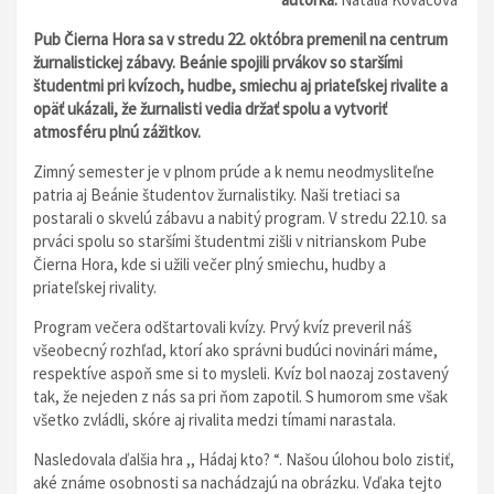
Pub Čierna Hora sa v stredu 22. októbra premenil na centrum
žurnalistickej zábavy. Beánie spojili prvákov so staršími
študentmi pri kvízoch, hudbe, smiechu aj priateľskej rivalite a
opäť ukázali, že žurnalisti vedia držať spolu a vytvoriť
atmosféru plnú zážitkov.
Zimný semester je v plnom prúde a k nemu neodmysliteľne
patria aj Beánie študentov žurnalistiky. Naši tretiaci sa
postarali o skvelú zábavu a nabitý program. V stredu 22.10. sa
prváci spolu so staršími študentmi zišli v nitrianskom Pube
Čierna Hora, kde si užili večer plný smiechu, hudby a
priateľskej rivality.
Program večera odštartovali kvízy. Prvý kvíz preveril náš
všeobecný rozhľad, ktorí ako správni budúci novinári máme,
respektíve aspoň sme si to mysleli. Kvíz bol naozaj zostavený
tak, že nejeden z nás sa pri ňom zapotil. S humorom sme však
všetko zvládli, skóre aj rivalita medzi tímami narastala.
Nasledovala ďalšia hra ,, Hádaj kto? “. Našou úlohou bolo zistiť,
aké známe osobnosti sa nachádzajú na obrázku. Vďaka tejto