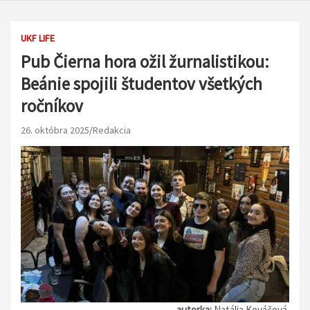
UKF LIFE
Pub Čierna hora ožil žurnalistikou:
Beánie spojili študentov všetkých
ročníkov
26. októbra 2025
Redakcia
autorka:
Natália Kováčová