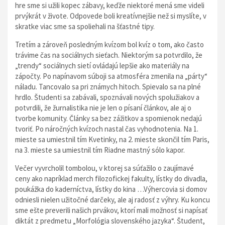
hre sme si užili kopec zábavy, keďže niektoré mená sme videli
prvýkrát v živote. Odpovede boli kreatívnejšie než si myslíte, v
skratke viac sme sa spoliehali na šťastné tipy.
Tretím a zároveň posledným kvízom bol kvíz o tom, ako často
trávime čas na sociálnych sieťach. Niektorým sa potvrdilo, že
„trendy“ sociálnych sietí ovládajú lepšie ako materiály na
zápočty. Po napínavom súboji sa atmosféra zmenila na „párty“
náladu. Tancovalo sa pri známych hitoch. Spievalo sa na plné
hrdlo. Študenti sa zabávali, spoznávali nových spolužiakov a
potvrdili, že žurnalistika nie je len o písaní článkov, ale aj o
tvorbe komunity. Články sa bez zážitkov a spomienok nedajú
tvoriť. Po náročných kvízoch nastal čas vyhodnotenia. Na 1.
mieste sa umiestnil tím Kvetinky, na 2. mieste skončil tím Paris,
na 3. mieste sa umiestnil tím Riadne mastný sólo kapor.
Večer vyvrcholil tombolou, v ktorej sa súťažilo o zaujímavé
ceny ako napríklad merch filozofickej fakulty, lístky do divadla,
poukážka do kaderníctva, lístky do kina …Výhercovia si domov
odniesli nielen užitočné darčeky, ale aj radosť z výhry. Ku koncu
sme ešte preverili našich prvákov, ktorí mali možnosť si napísať
diktát z predmetu „Morfológia slovenského jazyka“. Študent,