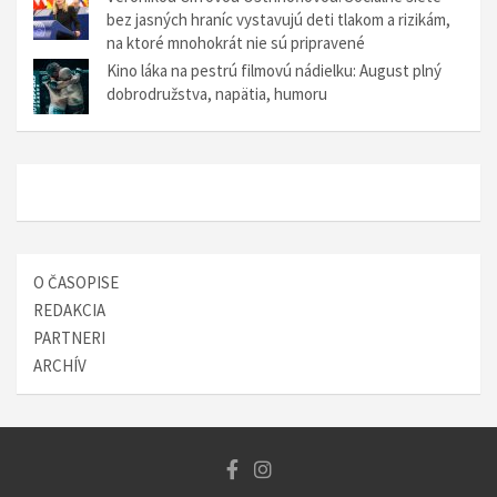
l
bez jasných hraníc vystavujú deti tlakom a rizikám,
na ktoré mnohokrát nie sú pripravené
á
Kino láka na pestrú filmovú nádielku: August plný
n
dobrodružstva, napätia, humoru
k
u
O ČASOPISE
REDAKCIA
PARTNERI
ARCHÍV