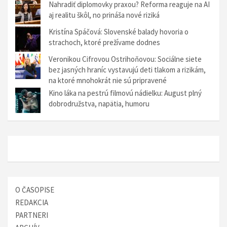
g
Nahradiť diplomovky praxou? Reforma reaguje na AI
aj realitu škôl, no prináša nové riziká
á
Kristína Spáčová: Slovenské balady hovoria o
c
strachoch, ktoré prežívame dodnes
i
Veronikou Cifrovou Ostrihoňovou: Sociálne siete
a
bez jasných hraníc vystavujú deti tlakom a rizikám,
na ktoré mnohokrát nie sú pripravené
v
Kino láka na pestrú filmovú nádielku: August plný
č
dobrodružstva, napätia, humoru
l
á
n
k
o
O ČASOPISE
c
REDAKCIA
h
PARTNERI