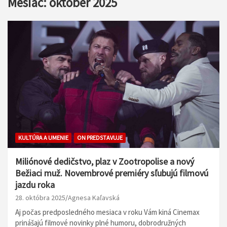
Mesiac:
október 2025
KULTÚRA A UMENIE
ON PREDSTAVUJE
Miliónové dedičstvo, plaz v Zootropolise a nový
Bežiaci muž. Novembrové premiéry sľubujú filmovú
jazdu roka
28. októbra 2025
Agnesa Kaľavská
Aj počas predposledného mesiaca v roku Vám kiná Cinemax
prinášajú filmové novinky plné humoru, dobrodružných