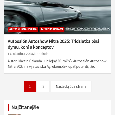
AUTO ŽURNALISTIKA
MEDZI RIADKAMI
Autosalón Autoshow Nitra 2025: Tridsiatka plná
dymu, koní a konceptov
17. októbra 2025
Redakcia
Autor: Martin Galanda Jubilejný 30. ročník Autosalón Autoshow
Nitra 2025 na výstavisku Agrokomplex opäť potvrdil, že…
N
1
2
Nasledujúca strana
a
v
Najčítanejšie
i