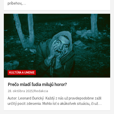
príbehov,…
KULTÚRA A UMENIE
Prečo mladí ľudia milujú horor?
28. októbra 2025
Redakcia
Autor: Leonard Ďurický Každý z nás už pravdepodobne zažil
určitý pocit zdesenia. Mohlo ísť o akúkoľvek situáciu, či už…