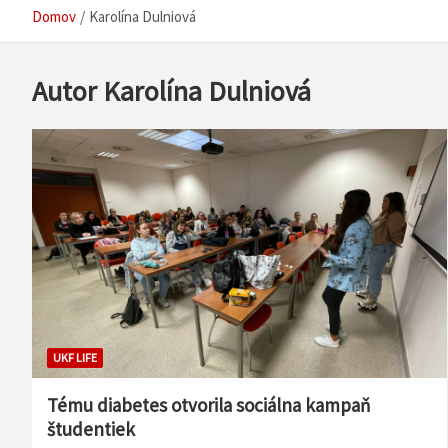
Domov
Karolína Dulniová
Autor
Karolína Dulniová
UKF LIFE
Tému diabetes otvorila sociálna kampaň
študentiek