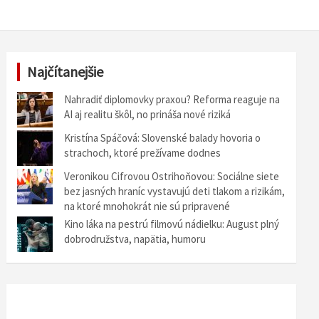
Najčítanejšie
Nahradiť diplomovky praxou? Reforma reaguje na
AI aj realitu škôl, no prináša nové riziká
Kristína Spáčová: Slovenské balady hovoria o
strachoch, ktoré prežívame dodnes
Veronikou Cifrovou Ostrihoňovou: Sociálne siete
bez jasných hraníc vystavujú deti tlakom a rizikám,
na ktoré mnohokrát nie sú pripravené
Kino láka na pestrú filmovú nádielku: August plný
dobrodružstva, napätia, humoru