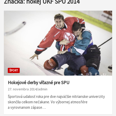
Značka:
hokej UKF SPU 2014
ŠPORT
Hokejové derby víťazné pre SPU
27. novembra 2014
admin
Športová udalosť roka pre dve najväčšie nitrianske univerzity
skončila celkom nečakane. Vo výbornej atmosfére
a vyrovnanom zápase…