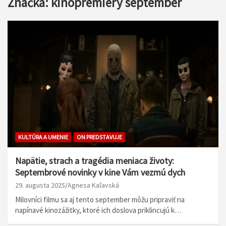
Značka:
kinopremiéry september
KULTÚRA A UMENIE
ON PREDSTAVUJE
Napätie, strach a tragédia meniaca životy:
Septembrové novinky v kine Vám vezmú dych
29. augusta 2025
Agnesa Kaľavská
Milovníci filmu sa aj tento september môžu pripraviť na
napínavé kinozážitky, ktoré ich doslova priklincujú k…