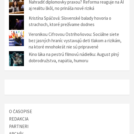
Nahradiť diplomovky praxou? Reforma reaguje na AI
aj realitu škôl, no prináša nové riziká
Kristína Spáčová: Slovenské balady hovoria o
strachoch, ktoré prežívame dodnes
Veronikou Cifrovou Ostrihoňovou: Sociálne siete
bez jasných hraníc vystavujú deti tlakom a rizikám,
na ktoré mnohokrát nie sú pripravené
Kino láka na pestrú filmovú nádielku: August plný
dobrodružstva, napätia, humoru
O ČASOPISE
REDAKCIA
PARTNERI
ARCHÍV