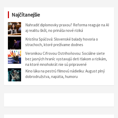
a
v
Najčítanejšie
i
g
Nahradiť diplomovky praxou? Reforma reaguje na AI
aj realitu škôl, no prináša nové riziká
á
Kristína Spáčová: Slovenské balady hovoria o
c
strachoch, ktoré prežívame dodnes
i
Veronikou Cifrovou Ostrihoňovou: Sociálne siete
a
bez jasných hraníc vystavujú deti tlakom a rizikám,
na ktoré mnohokrát nie sú pripravené
v
Kino láka na pestrú filmovú nádielku: August plný
č
dobrodružstva, napätia, humoru
l
á
n
k