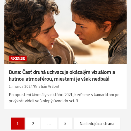
RECENZIE
Duna: Časť druhá uchvacuje okázalým vizuálom a
hutnou atmosférou, miestami je však nedbalá
1. marca 2024
Kristián Vrábel
Po opustení kinosály v októbri 2021, keď sme s kamarátom po
prvýkrát videli veľkolepý úvod do sci-fi…
N
1
2
…
5
Nasledujúca strana