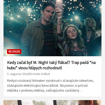
RECENZIE
Kedy začal byť M. Night taký flákač? Trap padá “na
hubu” vinou hlúpych rozhodnutí
5. augusta 2024
Kristián Vrábel
Kedysi uznávaný hitmaker vyrukoval s očarujúcim námetom,
sľubujúcim elektrizujúci kinozážitok. Na pomoc si prizval
miláčika z prelomu milénia, zažívajúceho zaslúžený…