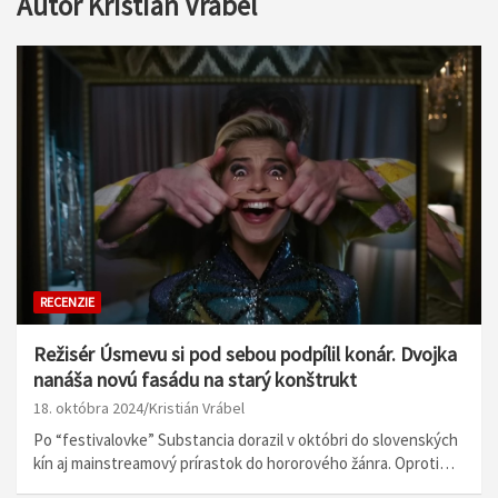
Autor
Kristián Vrábel
RECENZIE
Režisér Úsmevu si pod sebou podpílil konár. Dvojka
nanáša novú fasádu na starý konštrukt
18. októbra 2024
Kristián Vrábel
Po “festivalovke” Substancia dorazil v októbri do slovenských
kín aj mainstreamový prírastok do hororového žánra. Oproti…