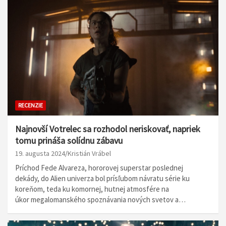
RECENZIE
Najnovší Votrelec sa rozhodol neriskovať, napriek
tomu prináša solídnu zábavu
19. augusta 2024
Kristián Vrábel
Príchod Fede Alvareza, hororovej superstar poslednej
dekády, do Alien univerza bol prísľubom návratu série ku
koreňom, teda ku komornej, hutnej atmosfére na
úkor megalomanského spoznávania nových svetov a…