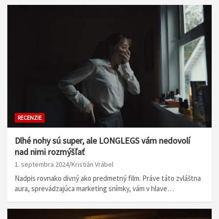
RECENZIE
Dlhé nohy sú super, ale LONGLEGS vám nedovolí
nad nimi rozmýšľať
1. septembra 2024
Kristián Vrábel
Nadpis rovnako divný ako predmetný film. Práve táto zvláštna
aura, sprevádzajúca marketing snímky, vám v hlave…