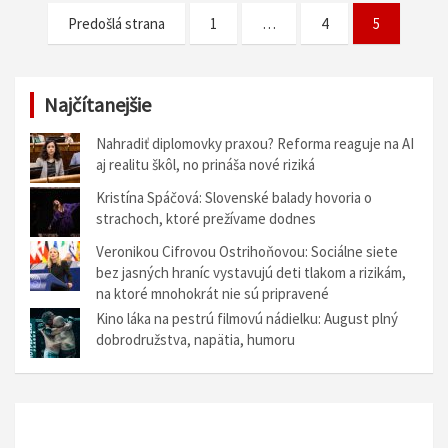
N
Predošlá strana
1
…
4
5
a
v
Najčítanejšie
i
g
Nahradiť diplomovky praxou? Reforma reaguje na AI
aj realitu škôl, no prináša nové riziká
á
Kristína Spáčová: Slovenské balady hovoria o
c
strachoch, ktoré prežívame dodnes
i
Veronikou Cifrovou Ostrihoňovou: Sociálne siete
a
bez jasných hraníc vystavujú deti tlakom a rizikám,
na ktoré mnohokrát nie sú pripravené
v
Kino láka na pestrú filmovú nádielku: August plný
č
dobrodružstva, napätia, humoru
l
á
n