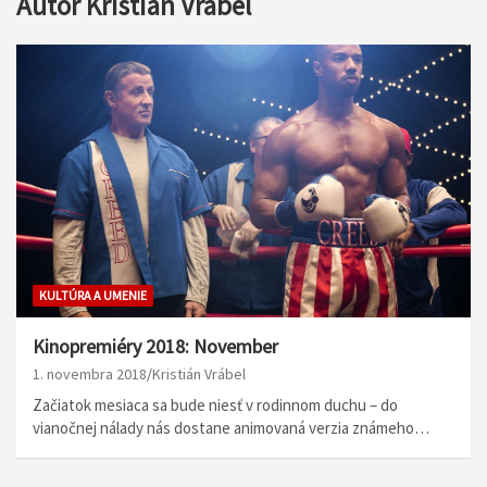
Autor
Kristián Vrábel
KULTÚRA A UMENIE
Kinopremiéry 2018: November
1. novembra 2018
Kristián Vrábel
Začiatok mesiaca sa bude niesť v rodinnom duchu – do
vianočnej nálady nás dostane animovaná verzia známeho…