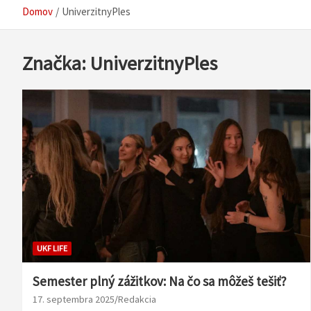
Domov
UniverzitnyPles
Značka:
UniverzitnyPles
UKF LIFE
Semester plný zážitkov: Na čo sa môžeš tešiť?
17. septembra 2025
Redakcia