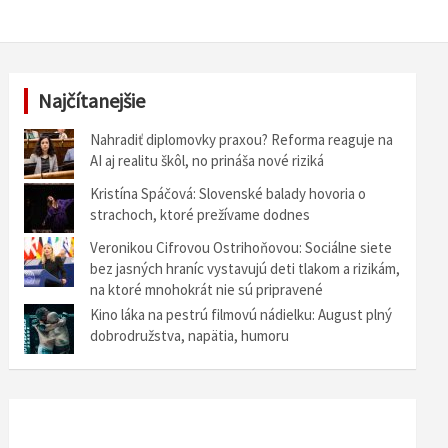
Najčítanejšie
Nahradiť diplomovky praxou? Reforma reaguje na
AI aj realitu škôl, no prináša nové riziká
Kristína Spáčová: Slovenské balady hovoria o
strachoch, ktoré prežívame dodnes
Veronikou Cifrovou Ostrihoňovou: Sociálne siete
bez jasných hraníc vystavujú deti tlakom a rizikám,
na ktoré mnohokrát nie sú pripravené
Kino láka na pestrú filmovú nádielku: August plný
dobrodružstva, napätia, humoru