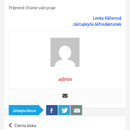
Príjemné čítanie vám praje
Lenka Káčerová
zástupkyňa šéfredaktoriek
admin
Zdieľajte článok
N
Čierna láska