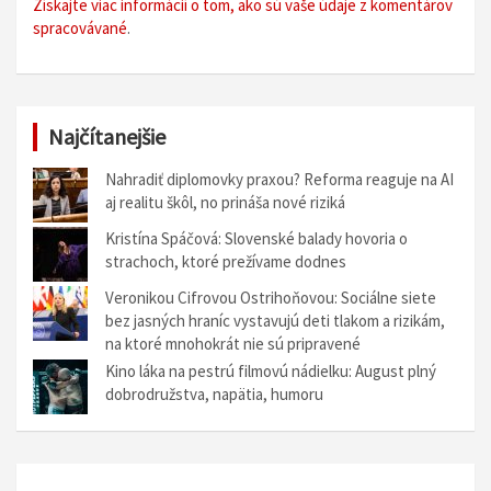
Získajte viac informácií o tom, ako sú vaše údaje z komentárov
spracovávané
.
Najčítanejšie
Nahradiť diplomovky praxou? Reforma reaguje na AI
aj realitu škôl, no prináša nové riziká
Kristína Spáčová: Slovenské balady hovoria o
strachoch, ktoré prežívame dodnes
Veronikou Cifrovou Ostrihoňovou: Sociálne siete
bez jasných hraníc vystavujú deti tlakom a rizikám,
na ktoré mnohokrát nie sú pripravené
Kino láka na pestrú filmovú nádielku: August plný
dobrodružstva, napätia, humoru