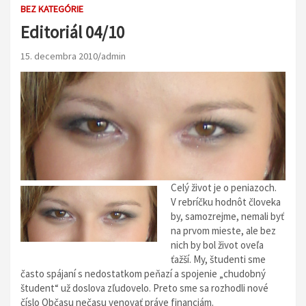
BEZ KATEGÓRIE
Editoriál 04/10
15. decembra 2010
admin
Celý život je o peniazoch.
V rebríčku hodnôt človeka
by, samozrejme, nemali byť
na prvom mieste, ale bez
nich by bol život oveľa
ťažší. My, študenti sme
často spájaní s nedostatkom peňazí a spojenie „chudobný
študent“ už doslova zľudovelo. Preto sme sa rozhodli nové
číslo Občasu nečasu venovať práve financiám.