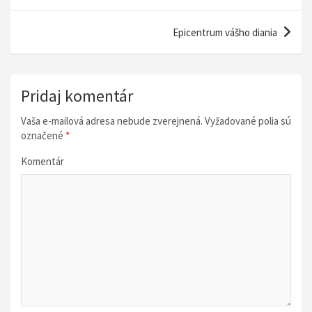
a
v
Epicentrum vášho diania
i
g
á
Pridaj komentár
c
Vaša e-mailová adresa nebude zverejnená.
Vyžadované polia sú
i
označené
*
a
Komentár
v
č
l
á
n
k