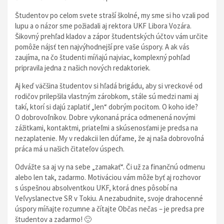
Študentov po celom svete straší školné, my sme si ho vzali pod
lupu a o názor sme požiadali aj rektora UKF Libora Vozára.
Šikovný prehľad kladov a zápor študentských účtov vám určite
pomôže nájsť ten najvýhodnejší pre vaše úspory. A ak vás
zaujíma, na čo študenti míňajú najviac, komplexný pohľad
pripravila jedna z našich nových redaktoriek.
Aj keď väčšina študentov si hľadá brigádu, aby si vreckové od
rodičov prilepšila vlastným zárobkom, stále sú medzi nami aj
takí, ktorí si dajú zaplatiť „len“ dobrým pocitom. O koho ide?
O dobrovoľníkov. Dobre vykonaná práca odmenená novými
zážitkami, kontaktmi, priateľmi a skúsenosťami je predsa na
nezaplatenie. My v redakcii len dúfame, že aj naša dobrovoľná
práca má u našich čitateľov úspech.
Odvážte sa aj vy na sebe „zamakať“. Či už za finančnú odmenu
alebo len tak, zadarmo. Motiváciou vám môže byť aj rozhovor
s úspešnou absolventkou UKF, ktorá dnes pôsobí na
Veľvyslanectve SR v Tokiu. A nezabudnite, svoje drahocenné
úspory míňajte rozumne a čítajte Občas nečas – je predsa pre
študentov a zadarmo! 🙂