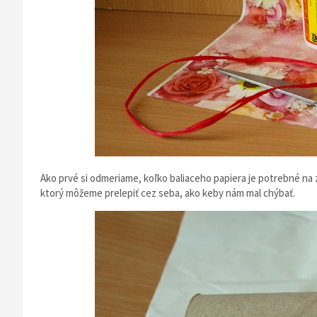
Ako prvé si odmeriame, koľko baliaceho papiera je potrebné na z
ktorý môžeme prelepiť cez seba, ako keby nám mal chýbať.