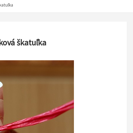
katuľka
ková škatuľka