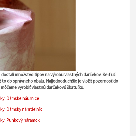
 dostali množstvo tipov na výrobu vlastných darčekov. Keď už
ť to do správneho obalu. Najjednoduchšie je vložiť pozornosť do
i môžeme vyrobiť vlastnú darčekovú škatuľku.
eky: Dámske náušnice
eky: Dámsky náhrdelník
eky: Punkový náramok