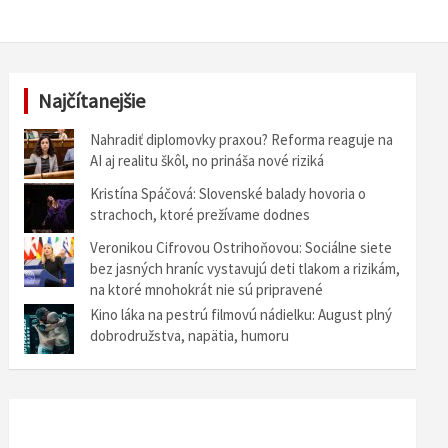
Najčítanejšie
Nahradiť diplomovky praxou? Reforma reaguje na
AI aj realitu škôl, no prináša nové riziká
Kristína Spáčová: Slovenské balady hovoria o
strachoch, ktoré prežívame dodnes
Veronikou Cifrovou Ostrihoňovou: Sociálne siete
bez jasných hraníc vystavujú deti tlakom a rizikám,
na ktoré mnohokrát nie sú pripravené
Kino láka na pestrú filmovú nádielku: August plný
dobrodružstva, napätia, humoru