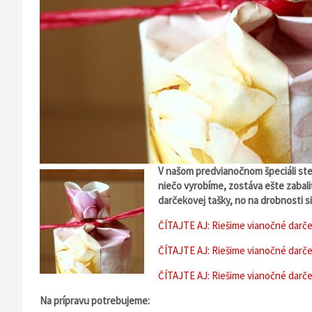
V našom predvianočnom špeciáli ste
niečo vyrobíme, zostáva ešte zabali
darčekovej tašky, no na drobnosti s
ČÍTAJTE AJ: Riešime vianočné darč
ČÍTAJTE AJ: Riešime vianočné darč
ČÍTAJTE AJ: Riešime vianočné darč
Na prípravu potrebujeme: