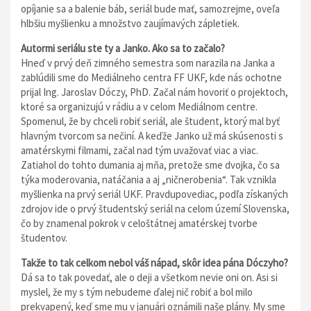
opíjanie sa a balenie báb, seriál bude mať, samozrejme, oveľa
hlbšiu myšlienku a množstvo zaujímavých zápletiek.
Autormi seriálu ste ty a Janko. Ako sa to začalo?
Hneď v prvý deň zimného semestra som narazila na Janka a
zablúdili sme do Mediálneho centra FF UKF, kde nás ochotne
prijal Ing. Jaroslav Dóczy, PhD. Začal nám hovoriť o projektoch,
ktoré sa organizujú v rádiu a v celom Mediálnom centre.
Spomenul, že by chceli robiť seriál, ale študent, ktorý mal byť
hlavným tvorcom sa nečiní. A keďže Janko už má skúsenosti s
amatérskymi filmami, začal nad tým uvažovať viac a viac.
Zatiahol do tohto dumania aj mňa, pretože sme dvojka, čo sa
týka moderovania, natáčania a aj „ničnerobenia“. Tak vznikla
myšlienka na prvý seriál UKF. Pravdupovediac, podľa získaných
zdrojov ide o prvý študentský seriál na celom území Slovenska,
čo by znamenal pokrok v celoštátnej amatérskej tvorbe
študentov.
Takže to tak celkom nebol váš nápad, skôr idea pána Dóczyho?
Dá sa to tak povedať, ale o deji a všetkom nevie oni on. Asi si
myslel, že my s tým nebudeme ďalej nič robiť a bol milo
prekvapený, keď sme mu v januári oznámili naše plány. My sme