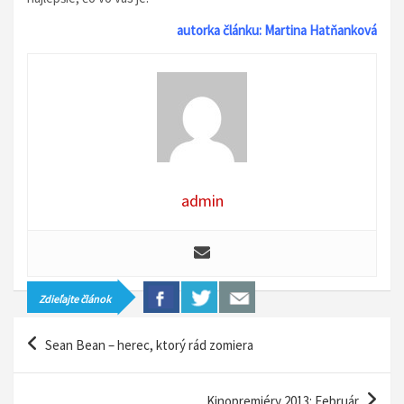
autorka článku: Martina Hatňanková
admin
Zdieľajte článok
N
Sean Bean – herec, ktorý rád zomiera
a
v
Kinopremiéry 2013: Február