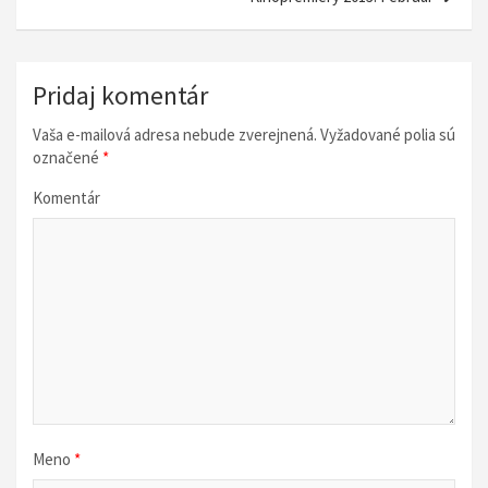
i
g
á
Pridaj komentár
c
Vaša e-mailová adresa nebude zverejnená.
Vyžadované polia sú
i
označené
*
a
Komentár
v
č
l
á
n
k
u
Meno
*