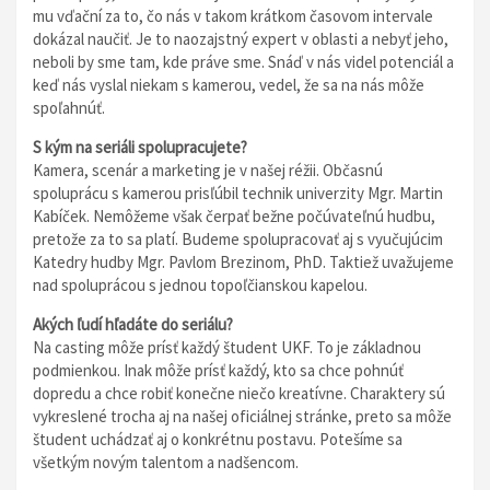
mu vďační za to, čo nás v takom krátkom časovom intervale
dokázal naučiť. Je to naozajstný expert v oblasti a nebyť jeho,
neboli by sme tam, kde práve sme. Snáď v nás videl potenciál a
keď nás vyslal niekam s kamerou, vedel, že sa na nás môže
spoľahnúť.
S kým na seriáli spolupracujete?
Kamera, scenár a marketing je v našej réžii. Občasnú
spoluprácu s kamerou prisľúbil technik univerzity Mgr. Martin
Kabíček. Nemôžeme však čerpať bežne počúvateľnú hudbu,
pretože za to sa platí. Budeme spolupracovať aj s vyučujúcim
Katedry hudby Mgr. Pavlom Brezinom, PhD. Taktiež uvažujeme
nad spoluprácou s jednou topoľčianskou kapelou.
Akých ľudí hľadáte do seriálu?
Na casting môže prísť každý študent UKF. To je základnou
podmienkou. Inak môže prísť každý, kto sa chce pohnúť
dopredu a chce robiť konečne niečo kreatívne. Charaktery sú
vykreslené trocha aj na našej oficiálnej stránke, preto sa môže
študent uchádzať aj o konkrétnu postavu. Potešíme sa
všetkým novým talentom a nadšencom.