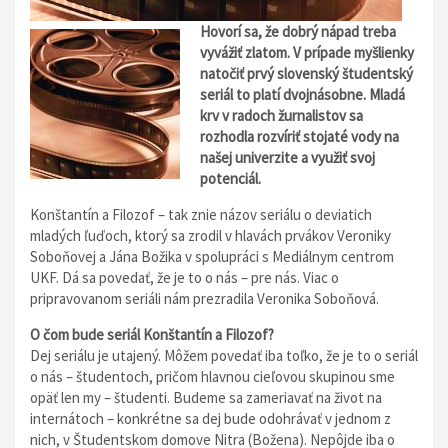
Hovorí sa, že dobrý nápad treba
vyvážiť zlatom. V prípade myšlienky
natočiť prvý slovenský študentský
seriál to platí dvojnásobne. Mladá
krv v radoch žurnalistov sa
rozhodla rozvíriť stojaté vody na
našej univerzite a využiť svoj
potenciál.
Konštantín a Filozof – tak znie názov seriálu o deviatich
mladých ľuďoch, ktorý sa zrodil v hlavách prvákov Veroniky
Soboňovej a Jána Božika v spolupráci s Mediálnym centrom
UKF. Dá sa povedať, že je to o nás – pre nás. Viac o
pripravovanom seriáli nám prezradila Veronika Soboňová.
O čom bude seriál Konštantín a Filozof?
Dej seriálu je utajený. Môžem povedať iba toľko, že je to o seriál
o nás – študentoch, pričom hlavnou cieľovou skupinou sme
opäť len my – študenti. Budeme sa zameriavať na život na
internátoch – konkrétne sa dej bude odohrávať v jednom z
nich, v Študentskom domove Nitra (Božena). Nepôjde iba o