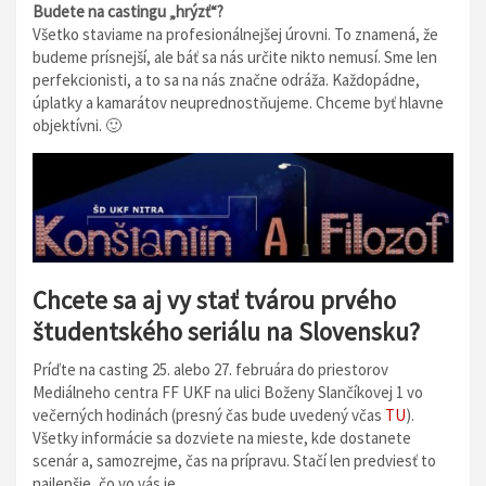
Budete na castingu „hrýzť“?
Všetko staviame na profesionálnejšej úrovni. To znamená, že
budeme prísnejší, ale báť sa nás určite nikto nemusí. Sme len
perfekcionisti, a to sa na nás značne odráža. Každopádne,
úplatky a kamarátov neuprednostňujeme. Chceme byť hlavne
objektívni. 🙂
Chcete sa aj vy stať tvárou prvého
študentského seriálu na Slovensku?
Príďte na casting 25. alebo 27. februára do priestorov
Mediálneho centra FF UKF na ulici Boženy Slančíkovej 1 vo
večerných hodinách (presný čas bude uvedený včas
TU
).
Všetky informácie sa dozviete na mieste, kde dostanete
scenár a, samozrejme, čas na prípravu. Stačí len predviesť to
najlepšie, čo vo vás je.