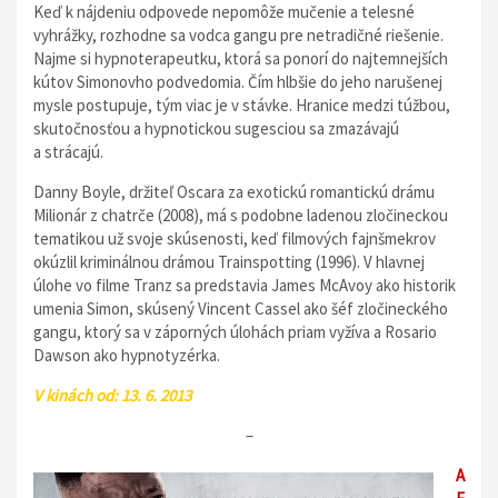
Keď k nájdeniu odpovede nepomôže mučenie a telesné
vyhrážky, rozhodne sa vodca gangu pre netradičné riešenie.
Najme si hypnoterapeutku, ktorá sa ponorí do najtemnejších
kútov Simonovho podvedomia. Čím hlbšie do jeho narušenej
mysle postupuje, tým viac je v stávke. Hranice medzi túžbou,
skutočnosťou a hypnotickou sugesciou sa zmazávajú
a strácajú.
Danny Boyle, držiteľ Oscara za exotickú romantickú drámu
Milionár z chatrče (2008), má s podobne ladenou zločineckou
tematikou už svoje skúsenosti, keď filmových fajnšmekrov
okúzlil kriminálnou drámou Trainspotting (1996). V hlavnej
úlohe vo filme Tranz sa predstavia James McAvoy ako historik
umenia Simon, skúsený Vincent Cassel ako šéf zločineckého
gangu, ktorý sa v záporných úlohách priam vyžíva a Rosario
Dawson ako hypnotyzérka.
V kinách od: 13. 6. 2013
–
A