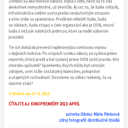
Zombíci sú ako morová nákaza. Vojna s nimi, nech sa to zdá
akokoľvek nemysliteľné, už skončila. Aj cez to, že ľudia zvíťazili,
infraštruktúra celého sveta prešla neskutočným otrasom
a ešte stále sa spamätáva. Prežili len dôležití ľudia, ľudia
vo vládach, ľudia stojaci v čele organizácií ako je OSN, mocní
ľudia a tiež pár odolných jedincov, ktorí sa riadili súborom
pravidiel.
Tie ich dokázali previesť najdesivejšou svetovou vojnou
v dejinách ľudstva. Po stopách vzniku nákazy sa vydáva jeden
reportér, ktorý prežil a bol vyslaný práve OSN zistiť pravdu. Kto
chorobu spôsobil? Spomienky živých môžu byť cenným
zdrojom, svet stále zostal plný klamstiev, poloprávd
a utajených rozhodnutí. Dozvieme sa vôbec niekedy, čo sa
vlastne stalo?
V kinách od: 27. 6. 2013
ČÍTAJTE AJ: KINOPREMIÉRY 2013: APRÍL
autorka článku: Mária Pánisová
zdroj fotografií: distribučné štúdiá