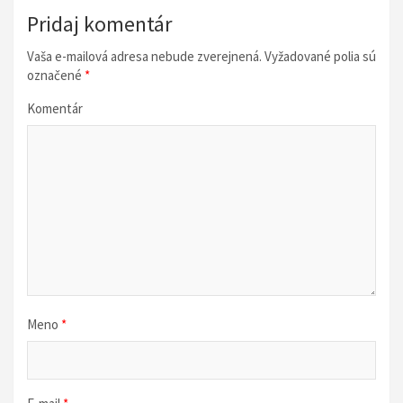
á
Pridaj komentár
c
Vaša e-mailová adresa nebude zverejnená.
Vyžadované polia sú
i
označené
*
a
Komentár
v
č
l
á
n
k
u
Meno
*