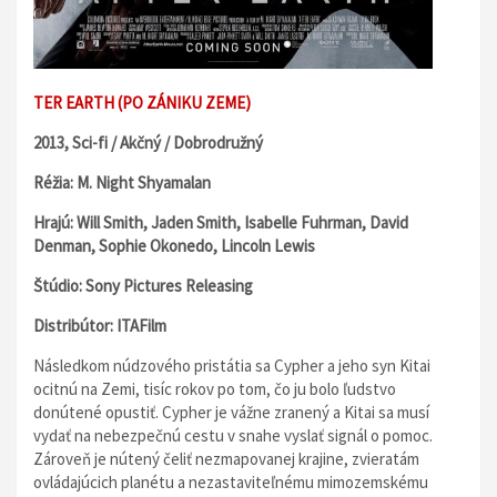
TER EARTH (PO ZÁNIKU ZEME)
2013, Sci-fi / Akčný / Dobrodružný
Réžia: M. Night Shyamalan
Hrajú: Will Smith, Jaden Smith, Isabelle Fuhrman, David
Denman, Sophie Okonedo, Lincoln Lewis
Štúdio: Sony Pictures Releasing
Distribútor: ITAFilm
Následkom núdzového pristátia sa Cypher a jeho syn Kitai
ocitnú na Zemi, tisíc rokov po tom, čo ju bolo ľudstvo
donútené opustiť. Cypher je vážne zranený a Kitai sa musí
vydať na nebezpečnú cestu v snahe vyslať signál o pomoc.
Zároveň je nútený čeliť nezmapovanej krajine, zvieratám
ovládajúcich planétu a nezastaviteľnému mimozemskému