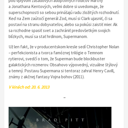
pod vplyvom zásadových adoptívnych rodičov Marthy
a Jonathana Kentových, veľmi dobre si uvedomuje, že
superschopnosti so sebou prinášajú radu zložitých rozhodnutí.
Keď na Zem zaútočí generál Zod, musí si Clark ujasniť, či sa
postaví na stranu dobyvateľov, alebo sa pokúsi zaistiť mier. Ak
sa rozhodne spasiť svet a zachrániť predovšetkým svojich
blízkych, musí sa stať hrdinom, Supermanom.
Už len fakt, že v producentskom kresle sedí Christopher Nolan
– perfekcionista a tvorca famóznej trilógie o Temnom
rytierovi, svedčí o tom, že Superman bude blockbuster
galaktických rozmerov. Obsahovo výpovedný, vizuálne štýlový
a temný. Postavu Supermana si tentoraz zahral Henry Cavill,
známy z akčnej fantasy Vojna bohov (2011).
V kinách od: 20. 6. 2013
–