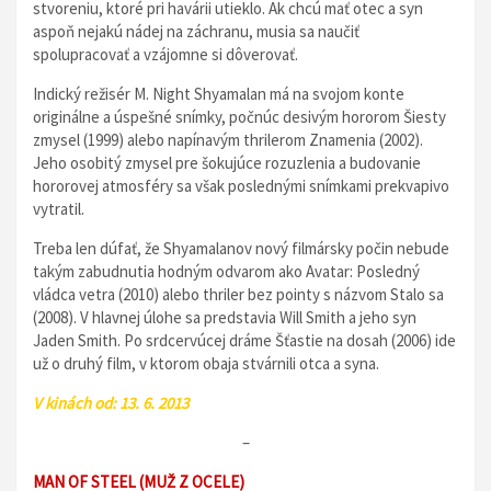
stvoreniu, ktoré pri havárii utieklo. Ak chcú mať otec a syn
aspoň nejakú nádej na záchranu, musia sa naučiť
spolupracovať a vzájomne si dôverovať.
Indický režisér M. Night Shyamalan má na svojom konte
originálne a úspešné snímky, počnúc desivým hororom Šiesty
zmysel (1999) alebo napínavým thrilerom Znamenia (2002).
Jeho osobitý zmysel pre šokujúce rozuzlenia a budovanie
hororovej atmosféry sa však poslednými snímkami prekvapivo
vytratil.
Treba len dúfať, že Shyamalanov nový filmársky počin nebude
takým zabudnutia hodným odvarom ako Avatar: Posledný
vládca vetra (2010) alebo thriler bez pointy s názvom Stalo sa
(2008). V hlavnej úlohe sa predstavia Will Smith a jeho syn
Jaden Smith. Po srdcervúcej dráme Šťastie na dosah (2006) ide
už o druhý film, v ktorom obaja stvárnili otca a syna.
V kinách od: 13. 6. 2013
–
MAN OF STEEL (MUŽ Z OCELE)