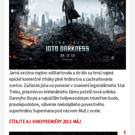
Jarná sezóna naplno odštartovala a do kín sa hrnú najmä
epické komerčné trháky plné hrdinstva a zachraňovania
svetov. Začiatok júna sa ponesie v znamení legendárneho Star
Treku, priaznivcov kriminálneho žánru poteší nová snímka
Dannyho Boyla a najväčším hollywoodskym triumfom bude,
pravdepodobne, oživenie niekdajšieho povestného
superhrdinu Supermana pod názvom Muž z ocele.
ČÍTAJTE AJ: KINOPREMIÉRY 2013: MÁJ
S