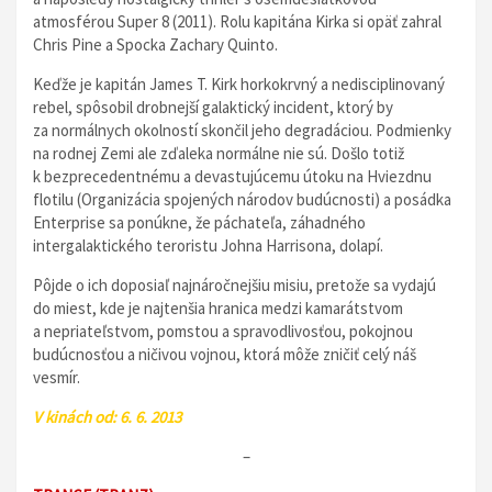
atmosférou Super 8 (2011). Rolu kapitána Kirka si opäť zahral
Chris Pine a Spocka Zachary Quinto.
Keďže je kapitán James T. Kirk horkokrvný a nedisciplinovaný
rebel, spôsobil drobnejší galaktický incident, ktorý by
za normálnych okolností skončil jeho degradáciou. Podmienky
na rodnej Zemi ale zďaleka normálne nie sú. Došlo totiž
k bezprecedentnému a devastujúcemu útoku na Hviezdnu
flotilu (Organizácia spojených národov budúcnosti) a posádka
Enterprise sa ponúkne, že páchateľa, záhadného
intergalaktického teroristu Johna Harrisona, dolapí.
Pôjde o ich doposiaľ najnáročnejšiu misiu, pretože sa vydajú
do miest, kde je najtenšia hranica medzi kamarátstvom
a nepriateľstvom, pomstou a spravodlivosťou, pokojnou
budúcnosťou a ničivou vojnou, ktorá môže zničiť celý náš
vesmír.
V kinách od: 6. 6. 2013
–