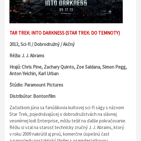
TAR TREK: INTO DARKNESS (STAR TREK: DO TEMNOTY)
2013, Sci-fi / Dobrodružný / Akčný
Réžia: J. J. Abrams
Hrajú: Chris Pine, Zachary Quinto, Zoe Saldana, Simon Pegg,
Anton Yelchin, Karl Urban
Štúdio: Paramount Pictures
Distribútor: Bontonfilm
Začiatkom júna sa fanúšikovia kultovej sci-fi ságy s názvom
Star Trek, pojednávajúcej o dobrodružstvách na slávnej
vesmírnej lodi Enterprise, môžu tešiť na ďalšie pokračovanie.
Réžiu si vzal na starosť technicky zručný J. J. Abrams, ktorý
v roku 2009 nakrútil aj prvú, komerčne úspešnú časť
a naposledy nostalgický thriler s osemdesiatkovou