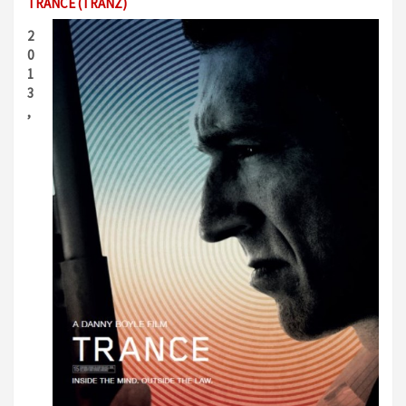
TRANCE (TRANZ)
2
0
1
3
,