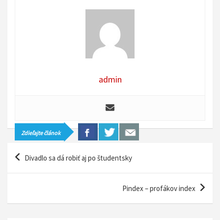
admin
Zdieľajte článok
N
Divadlo sa dá robiť aj po študentsky
a
v
Pindex – profákov index
i
g