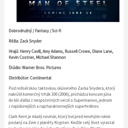
Dobrodružný / Fantasy / Sci-fi
Réžia: Zack Snyder
Hrajú: Henry Cavill, Amy Adams, Russell Crowe, Diane Lane,
Kevin Costner, Michael Shannon
Štúdio: Warner Bros. Pictures
Distribútor: Continental
Pod režisérskou taktovkou skúseného Zacka Snydera, ktorý
nakrútil komerčný trhák 300 (2006), prichádza koncom júna
do kín ďalšia z nespočetných verzií o Supermanovi, jednom
z najslávnejších a najcharakternejších superhrdinov.
Clark Kent je mladý novinár, ktorý bol pred mnohými rokmi
poslaný na Zem z planéty Krypton. Keďže celý život vyrastal