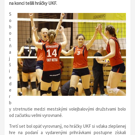
na konci tešili hráčky UKF.
S
o
b
o
t
ň
a
j
š
i
e
d
e
r
b
y stretnutie medzi mestskými volejbalovými družstvami bolo
od začiatku veľmi vyrovnané.
Tretí set bol opäť vyrovnaný, no hráčky UKF si vďaka zlepšenej
hre na podaní a vydarenými prihrávkami postupne získali