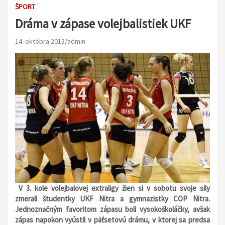
ŠPORT
Dráma v zápase volejbalistiek UKF
14. októbra 2013
admin
V 3. kole volejbalovej extraligy žien si v sobotu svoje sily
zmerali študentky UKF Nitra a gymnazistky COP Nitra.
Jednoznačným favoritom zápasu boli vysokoškoláčky, avšak
zápas napokon vyústil v päťsetovú drámu, v ktorej sa predsa