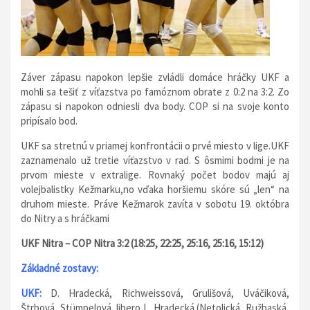
Záver zápasu napokon lepšie zvládli domáce hráčky UKF a
mohli sa tešiť z víťazstva po famóznom obrate z 0:2 na 3:2. Zo
zápasu si napokon odniesli dva body. COP si na svoje konto
pripísalo bod.
UKF sa stretnú v priamej konfrontácii o prvé miesto v lige.UKF
zaznamenalo už tretie víťazstvo v rad. S ôsmimi bodmi je na
prvom mieste v extralige. Rovnaký počet bodov majú aj
volejbalistky Kežmarku,no vďaka horšiemu skóre sú „len“ na
druhom mieste. Práve Kežmarok zavíta v sobotu 19. októbra
do Nitry a s hráčkami
UKF Nitra – COP Nitra 3:2 (18:25, 22:25, 25:16, 25:16, 15:12)
Základné zostavy:
UKF:
D. Hradecká, Richweissová, Grulišová, Uváčiková,
Štrbová, Stümpelová, libero L. Hradecká (Netolická, Ružbaská,