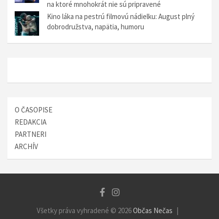
na ktoré mnohokrát nie sú pripravené
Kino láka na pestrú filmovú nádielku: August plný
dobrodružstva, napätia, humoru
O ČASOPISE
REDAKCIA
PARTNERI
ARCHÍV
Všetky práva vyhradené © 2026
Občas Nečas