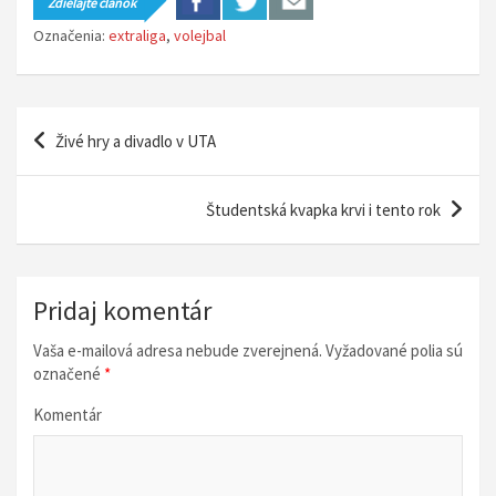
Zdieľajte článok
Označenia:
extraliga
,
volejbal
N
Živé hry a divadlo v UTA
a
v
Študentská kvapka krvi i tento rok
i
g
á
Pridaj komentár
c
Vaša e-mailová adresa nebude zverejnená.
Vyžadované polia sú
i
označené
*
a
Komentár
v
č