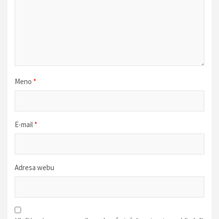
l
á
n
k
u
Meno
*
E-mail
*
Adresa webu