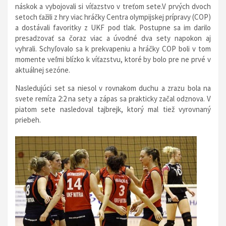
náskok a vybojovali si víťazstvo v treťom sete.V prvých dvoch
setoch ťažili z hry viac hráčky Centra olympijskej prípravy (COP)
a dostávali favoritky z UKF pod tlak. Postupne sa im darilo
presadzovať sa čoraz viac a úvodné dva sety napokon aj
vyhrali. Schyľovalo sa k prekvapeniu a hráčky COP boli v tom
momente veľmi blízko k víťazstvu, ktoré by bolo pre ne prvé v
aktuálnej sezóne.
Nasledujúci set sa niesol v rovnakom duchu a zrazu bola na
svete remíza 2:2 na sety a zápas sa prakticky začal odznova. V
piatom sete nasledoval tajbrejk, ktorý mal tiež vyrovnaný
priebeh.