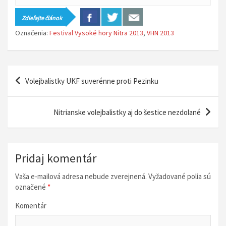
Zdieľajte článok
Označenia:
Festival Vysoké hory Nitra 2013
,
VHN 2013
N
Volejbalistky UKF suverénne proti Pezinku
a
v
Nitrianske volejbalistky aj do šestice nezdolané
i
g
á
Pridaj komentár
c
Vaša e-mailová adresa nebude zverejnená.
Vyžadované polia sú
i
označené
*
a
Komentár
v