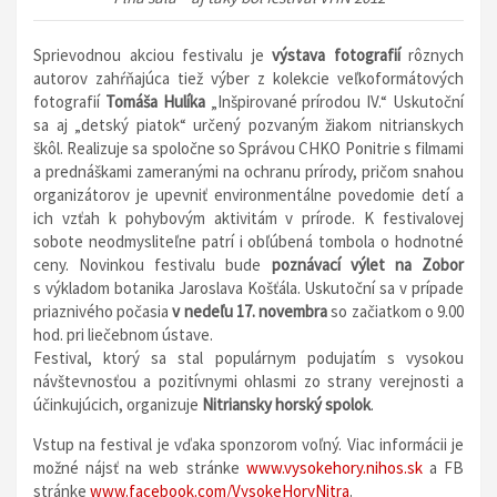
Sprievodnou akciou festivalu je
výstava fotografií
rôznych
autorov zahŕňajúca tiež výber z kolekcie veľkoformátových
fotografií
Tomáša Hulíka
„Inšpirované prírodou IV.“ Uskutoční
sa aj „detský piatok“ určený pozvaným žiakom nitrianskych
škôl. Realizuje sa spoločne so Správou CHKO Ponitrie s filmami
a prednáškami zameranými na ochranu prírody, pričom snahou
organizátorov je upevniť environmentálne povedomie detí a
ich vzťah k pohybovým aktivitám v prírode. K festivalovej
sobote neodmysliteľne patrí i obľúbená tombola o hodnotné
ceny. Novinkou festivalu bude
poznávací výlet na Zobor
s výkladom botanika Jaroslava Košťála. Uskutoční sa v prípade
priaznivého počasia
v nedeľu 17. novembra
so začiatkom o 9.00
hod. pri liečebnom ústave.
Festival, ktorý sa stal populárnym podujatím s vysokou
návštevnosťou a pozitívnymi ohlasmi zo strany verejnosti a
účinkujúcich, organizuje
Nitriansky horský spolok
.
Vstup na festival je vďaka sponzorom voľný. Viac informácii je
možné nájsť na web stránke
www.vysokehory.nihos.sk
a FB
stránke
www.facebook.com/VysokeHoryNitra
.