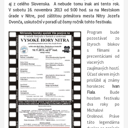
aj z celého Slovenska. A nebude tomu inak ani tento rok.
V sobotu 16. novembra 2013 od 9.00 hod. sa na Mestskom
úrade v Nitre, pod záštitou primátora mesta Nitry Jozefa
Dvonča, uskutoční v poradí už ôsmy ročník tohto festivalu.
Program bude
pozostávať zo
štyroch blokov
s filmami a
prezentáciami od
viacerých
zaujímavých hostí.
Účasť okrem iných
prisľúbil aj známy
horolezec
Ivan
Fiala
. Bude
hosťom festivalu
dva roky po
Michalovi
Orolinovi. Práve
táto legendárna