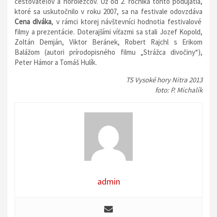
cestovateľov a horolezcov. Už od 2. ročníka tohto podujatia,
ktoré sa uskutočnilo v roku 2007, sa na festivale odovzdáva
Cena diváka
, v rámci ktorej návštevníci hodnotia festivalové
filmy a prezentácie. Doterajšími víťazmi sa stali Jozef Kopold,
Zoltán Demján, Viktor Beránek, Robert Rajchl s Erikom
Balážom (autori prírodopisného filmu „Strážca divočiny“),
Peter Hámor a Tomáš Hulík.
TS Vysoké hory Nitra 2013
foto: P. Michalík
admin