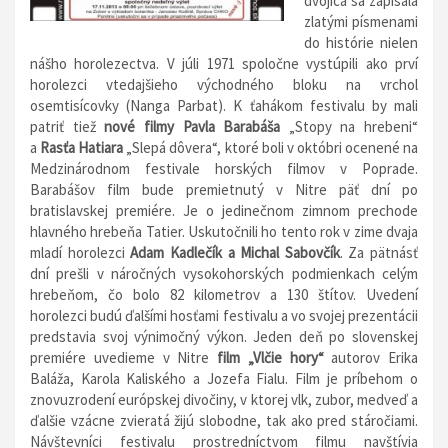
dvojica sa zapísala
zlatými písmenami
do histórie nielen
nášho horolezectva. V júli 1971 spoločne vystúpili ako prví
horolezci vtedajšieho východného bloku na vrchol
osemtisícovky (Nanga Parbat). K ťahákom festivalu by mali
patriť tiež
nové filmy Pavla Barabáša
„Stopy na hrebeni“
a
Rasťa Hatiara
„Slepá dôvera“, ktoré boli v októbri ocenené na
Medzinárodnom festivale horských filmov v Poprade.
Barabášov film bude premietnutý v Nitre päť dní po
bratislavskej premiére. Je o jedinečnom zimnom prechode
hlavného hrebeňa Tatier. Uskutočnili ho tento rok v zime dvaja
mladí horolezci
Adam Kadlečík a Michal Sabovčík
. Za pätnásť
dní prešli v náročných vysokohorských podmienkach celým
hrebeňom, čo bolo 82 kilometrov a 130 štítov. Uvedení
horolezci budú ďalšími hosťami festivalu a vo svojej prezentácii
predstavia svoj výnimočný výkon. Jeden deň po slovenskej
premiére uvedieme v Nitre
film „Vlčie hory“
autorov Erika
Baláža, Karola Kaliského a Jozefa Fialu. Film je príbehom o
znovuzrodení európskej divočiny, v ktorej vlk, zubor, medveď a
ďalšie vzácne zvieratá žijú slobodne, tak ako pred stáročiami.
Návštevníci festivalu prostredníctvom filmu navštívia