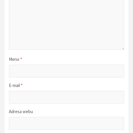
č
l
á
n
k
u
Meno
*
E-mail
*
Adresa webu