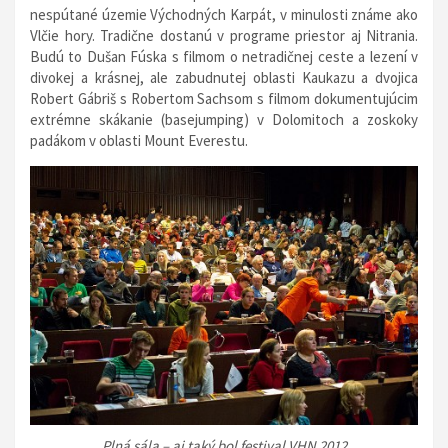
nespútané územie Východných Karpát, v minulosti známe ako
Vlčie hory. Tradične dostanú v programe priestor aj Nitrania.
Budú to Dušan Fúska s filmom o netradičnej ceste a lezení v
divokej a krásnej, ale zabudnutej oblasti Kaukazu a dvojica
Robert Gábriš s Robertom Sachsom s filmom dokumentujúcim
extrémne skákanie (basejumping) v Dolomitoch a zoskoky
padákom v oblasti Mount Everestu.
Plná sála – aj taký bol festival VHN 2012