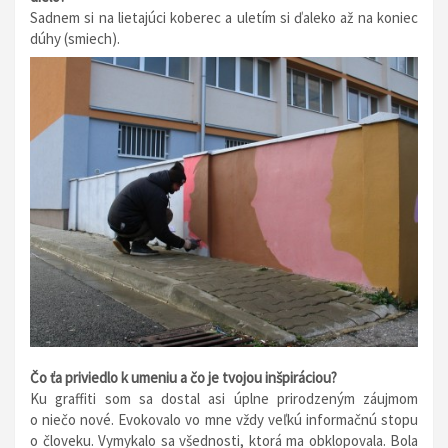
Sadnem si na lietajúci koberec a uletím si ďaleko až na koniec
dúhy (smiech).
Čo ťa priviedlo k umeniu a čo je tvojou inšpiráciou?
Ku graffiti som sa dostal asi úplne prirodzeným záujmom
o niečo nové. Evokovalo vo mne vždy veľkú informačnú stopu
o človeku. Vymykalo sa všednosti, ktorá ma obklopovala. Bola