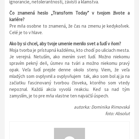
ignorancie, netolerantnosti, závisti a klamstva.
Čo znamená heslo „Transform Today” v tvojom živote a
kariére?
Pre mňa osobne to znamená, že čas na zmenu je kedykoľvek.
Celé je to v hlave.
Ako by si chcel, aby tvoje umenie menilo svet a ľudí v ňom?
Moja tvorba je prístupná každému, kto chodí po uliciach mesta.
Je verejná. Netuším, ako mením svet ľudí. Možno niekomu
spravím pekný deň, úsmev na tvári a možno niekomu pravý
opak. Veľa ľudí prejde denne okolo steny. Viem, že veľa
mladých som ovplyvnil a ovplyvňujem tak, ako som bol aj ja na
začiatku fascinovaný tvorbou človeka, ktorého som vtedy
nepoznal. Každá akcia vyvolá reakciu. Keď sa nad tým
zamyslím, je to pre mňa vlastne ten najväčší úspech.
autorka: Dominika Rimovská
foto: Absolut