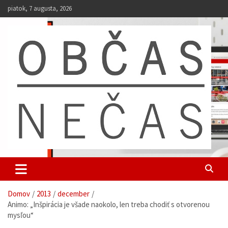
S
piatok, 7 augusta, 2026
k
i
p
t
o
c
o
n
t
e
n
t
Občas Nečas
univerzitný web študentov UKF
Domov
2013
december
Animo: „Inšpirácia je všade naokolo, len treba chodiť s otvorenou
mysľou“