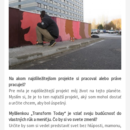
Na akom najdôležitejšom projekte si pracoval alebo práve
pracuješ?
Pre mňa je najdôležitejší projekt môj život na tejto planéte.
Myslím si, že je to ten najťažší projekt, aký som mohol dostať
a určite chcem, aby bol úspešný.
Myšlienkou „Transform Today“ je vziať svoju budúcnosť do
vlastných rúk a meniť ju. Čo by si vo svete zmenil?
Určite by som si vedel predstaviť svet bez hlúposti, mamonu,