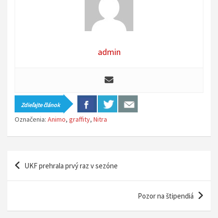
admin
Zdieľajte článok
Označenia:
Animo
,
graffity
,
Nitra
N
UKF prehrala prvý raz v sezóne
a
v
Pozor na štipendiá
i