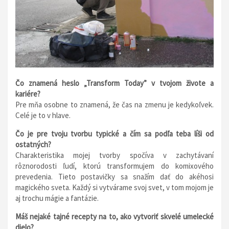
Čo znamená heslo „Transform Today” v tvojom živote a
kariére?
Pre mňa osobne to znamená, že čas na zmenu je kedykoľvek.
Celé je to v hlave.
Čo je pre tvoju tvorbu typické a čím sa podľa teba líši od
ostatných?
Charakteristika mojej tvorby spočíva v zachytávaní
rôznorodosti ľudí, ktorú transformujem do komixového
prevedenia. Tieto postavičky sa snažím dať do akéhosi
magického sveta. Každý si vytvárame svoj svet, v tom mojom je
aj trochu mágie a fantázie.
Máš nejaké tajné recepty na to, ako vytvoriť skvelé umelecké
dielo?