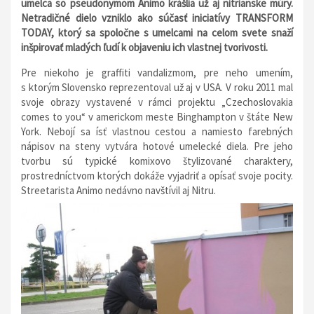
umelca so pseudonymom Animo krášlia už aj nitrianske múry.
Netradičné dielo vzniklo ako súčasť iniciatívy TRANSFORM
TODAY, ktorý sa spoločne s umelcami na celom svete snaží
inšpirovať mladých ľudí k objaveniu ich vlastnej tvorivosti.
Pre niekoho je graffiti vandalizmom, pre neho umením,
s ktorým Slovensko reprezentoval už aj v USA. V roku 2011 mal
svoje obrazy vystavené v rámci projektu „Czechoslovakia
comes to you“ v americkom meste Binghampton v štáte New
York. Nebojí sa ísť vlastnou cestou a namiesto farebných
nápisov na steny vytvára hotové umelecké diela. Pre jeho
tvorbu sú typické komixovo štylizované charaktery,
prostredníctvom ktorých dokáže vyjadriť a opísať svoje pocity.
Streetarista Animo nedávno navštívil aj Nitru.