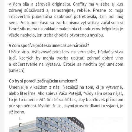
v ňom sila a zároveň originalita. Graffity má v sebe aj kus
zdravej súťaživosti a, samozrejme, rebélie. Presne to moja
introvertná pubertálna osobnosť potrebovala, tam bol môj
svet. Postupom času sa tvorba písma vytratila a začal som si
tvoriť silu mena na základe maľovania charakterov. Inšpirácia je
všade naokolo, len treba chodiť s otvorenou mysľou.
V čom spočíva profesia umelca? Je náročná?
Určite áno. Vybavovať priestory na vernisáže, hľadať vrstvu
ľudí, ktorých by mohla tvorba upútať, zohnať dobré víno
a občerstvenie na výstavu. Ešteže sa necítim byť umelcom
(smiech).
Čo by si poradil začínajúcim umelcom?
Umenie je v každom z nás. Nezáleží na tom, či je výtvarné,
alebo literárne. Ako spieva Vašo Patejdl, “vždy sám seba nájsť,
to je to umenie žiť“. Snažiť sa žiť tak, aby bol človek prínosom
pre spoločnosť. Myslím, že to, akými prostriedkami to vyjadrí, je
už jedno.