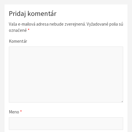
g
á
Pridaj komentár
c
Vaša e-mailová adresa nebude zverejnená.
Vyžadované polia sú
i
označené
*
a
Komentár
v
č
l
á
n
k
u
Meno
*