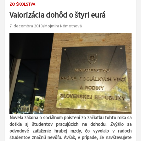
ZO ŠKOLSTVA
Valorizácia dohôd o štyri eurá
7. decembra 2013
Mojmíra Némethová
Novela zákona o sociálnom poistení zo začiatku tohto roka sa
dotkla aj študentov pracujúcich na dohodu. Zvýšilo sa
odvodové zaťaženie hrubej mzdy, čo vyvolalo v radoch
študentov značnú nevôľu. Avšak, v prípade, že navštevujete