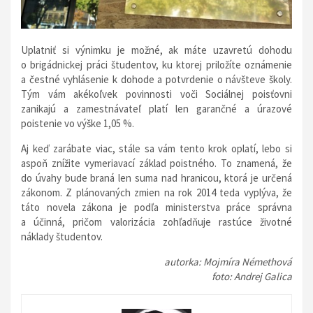
Uplatniť si výnimku je možné, ak máte uzavretú dohodu
o brigádnickej práci študentov, ku ktorej priložíte oznámenie
a čestné vyhlásenie k dohode a potvrdenie o návšteve školy.
Tým vám akékoľvek povinnosti voči Sociálnej poisťovni
zanikajú a zamestnávateľ platí len garančné a úrazové
poistenie vo výške 1,05 %.
Aj keď zarábate viac, stále sa vám tento krok oplatí, lebo si
aspoň znížite vymeriavací základ poistného. To znamená, že
do úvahy bude braná len suma nad hranicou, ktorá je určená
zákonom. Z plánovaných zmien na rok 2014 teda vyplýva, že
táto novela zákona je podľa ministerstva práce správna
a účinná, pričom valorizácia zohľadňuje rastúce životné
náklady študentov.
autorka: Mojmíra Némethová
foto: Andrej Galica