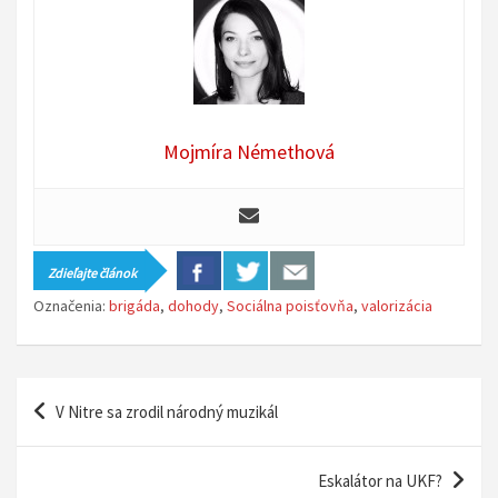
Mojmíra Némethová
Zdieľajte článok
Označenia:
brigáda
,
dohody
,
Sociálna poisťovňa
,
valorizácia
N
V Nitre sa zrodil národný muzikál
a
v
Eskalátor na UKF?