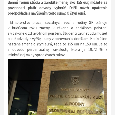
dennú formu štúdia a zarobíte menej ako 155 eur, môžete sa
povinnosti platiť odvody vyhnúť. Ďalší návrh opatrenia
predpokladá s navýšením tejto sumy. O štyri eurá.
Ministerstvo práce, sociálnych vecí a rodiny SR plánuje
v budúcom roku zmeny v zákone o sociálnom poistení
a v zákone o zdravotnom poistení. Študenti tak nebudú musieť
platiť odvody z vyššej sumy v porovnaní s dneškom. Konkrétne
nastane zmena o štyri eurá, teda zo 155 eur na 159 eur. Je to
z dôvodu percentuálnej závislosti, ktorá je 19,72 % z
minimálnej mzdy spred dvoch rokov.