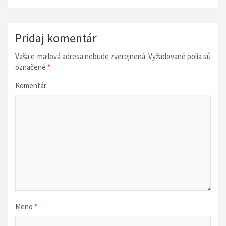
i
g
á
Pridaj komentár
c
Vaša e-mailová adresa nebude zverejnená.
Vyžadované polia sú
i
označené
*
a
Komentár
v
č
l
á
n
k
u
Meno
*