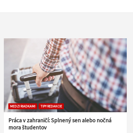
MEDZI RIADKAMI
TIPY REDAKCIE
Práca v zahraničí: Splnený sen alebo nočná
mora študentov