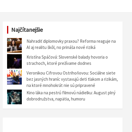
Najčítanejšie
Nahradiť diplomovky praxou? Reforma reaguje na
AI aj realitu škôl, no prináša nové riziká
Kristína Spáčová: Slovenské balady hovoria o
strachoch, ktoré prežívame dodnes
Veronikou Cifrovou Ostrihoňovou: Sociálne siete
bez jasných hraníc vystavujú deti tlakom a rizikám,
na ktoré mnohokrát nie sú pripravené
Kino láka na pestrú filmovú nádielku: August plný
dobrodružstva, napätia, humoru