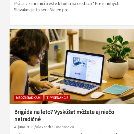
Práca v zahraničí a ešte k tomu na cestách? Pre mnohých
Slovákov je to sen. Nielen pre…
MEDZI RIADKAMI
TIPY REDAKCIE
Brigáda na leto? Vyskúšať môžete aj niečo
netradičné
4. júna 2019
Alexandra Bednárová