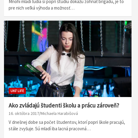
Mnohí mladí ľudia si popri štúdiu dokážu zohnať brigádu, je to
pre nich veľká výhoda a možnosť…
UKF LIFE
Ako zvládajú študenti školu a prácu zároveň?
16. októbra 2017
Michaela Harabišová
V dnešnej dobe sa počet študentov, ktorí popri škole pracujú,
stále zvyšuje. Sú mladí iba lacná pracovná…