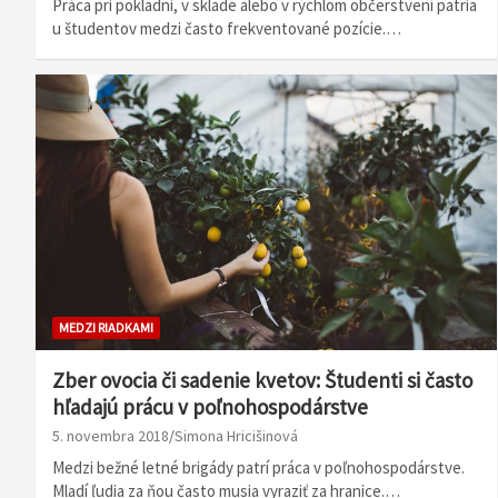
Práca pri pokladni, v sklade alebo v rýchlom občerstvení patria
u študentov medzi často frekventované pozície.…
MEDZI RIADKAMI
Zber ovocia či sadenie kvetov: Študenti si často
hľadajú prácu v poľnohospodárstve
5. novembra 2018
Simona Hricišinová
Medzi bežné letné brigády patrí práca v poľnohospodárstve.
Mladí ľudia za ňou často musia vyraziť za hranice.…