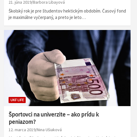
21. júna 2019
Barbora Libayová
Školský rok je pre študentov hektickým obdobím. Časový fond
je maximálne vyčerpaný, a preto je leto…
UKF LIFE
Športovci na univerzite – ako prídu k
peniazom?
12. marca 2019
Nina Ušiaková