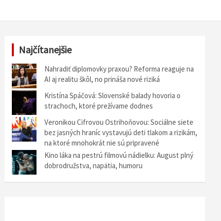
Najčítanejšie
Nahradiť diplomovky praxou? Reforma reaguje na
AI aj realitu škôl, no prináša nové riziká
Kristína Spáčová: Slovenské balady hovoria o
strachoch, ktoré prežívame dodnes
Veronikou Cifrovou Ostrihoňovou: Sociálne siete
bez jasných hraníc vystavujú deti tlakom a rizikám,
na ktoré mnohokrát nie sú pripravené
Kino láka na pestrú filmovú nádielku: August plný
dobrodružstva, napätia, humoru