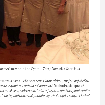
acovníkmi v hoteli na Cypre – Zdroj: Dominika Gabrišová
cestovala sama.
„Išla som sem s kamarátkou, mojou najväčšou
i sebe, najmä tak ďaleko od domova.“
Rozhodnutie opustiť
ma nové veci, skúsenosti, ľudia a jazyk. Jedinú nevýhodu vidím
 alebo to, aké pracovné podmienky vás čakajú a s akými ľuďmi