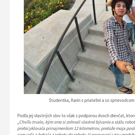
Študentka, Karin s priateľmi a so sprievodcom 
Podľa jej vlastných slov to však s podporou dvoch dievčat, ktoré
„
Chvíľu trvalo, kým sme si zohnali vlastné bývanie a stálu rob
prebicyklovala prinajmenšom 12 kilometrov, pretože moja posl
som veľa a behala z roboty do roboty. V porovnaní s tou predc