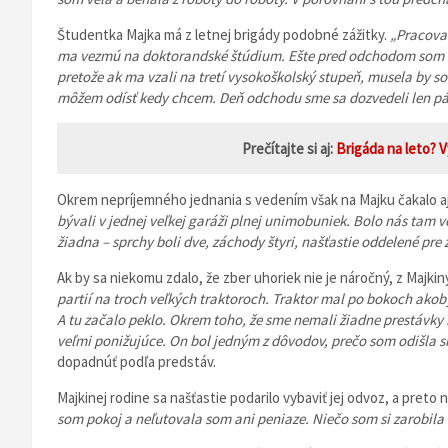
Študentka Majka má z letnej brigády podobné zážitky.
„Pracovať
ma vezmú na doktorandské štúdium. Ešte pred odchodom som v
pretože ak ma vzali na tretí vysokoškolský stupeň, musela by so
môžem odísť kedy chcem. Deň odchodu sme sa dozvedeli len pár
Prečítajte si aj:
Brigáda na leto? 
Okrem nepríjemného jednania s vedením však na Majku čakalo a
bývali v jednej veľkej garáži plnej unimobuniek. Bolo nás tam v
žiadna – sprchy boli dve, záchody štyri, našťastie oddelené pre
Ak by sa niekomu zdalo, že zber uhoriek nie je náročný, z Majkinýc
partií na troch veľkých traktoroch. Traktor mal po bokoch akoby 
A tu začalo peklo. Okrem toho, že sme nemali žiadne prestávky 
veľmi ponižujúce. On bol jedným z dôvodov, prečo som odišla s
dopadnúť podľa predstáv.
Majkinej rodine sa našťastie podarilo vybaviť jej odvoz, a preto 
som pokoj a neľutovala som ani peniaze. Niečo som si zarobila a