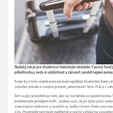
Školský rok je pre študentov hektickým obdobím. Časový fond j
príležitosťou, kedy si oddýchnuť a zároveň zarobiť nejaké penia
Svoje by o tom vedela porozprávať napríklad študentka Karin, kt
začiatku snívala o svojom pravom „americkom“ lete. Práca v zah
Sen sa jej začal plniť po tom, ako sa zoznámila so spoločnosťo
podomovým predajom kníh.
„Vedela som, že pri tejto práci ne
americkými rodinami a zarobím si, koľko chcem. Preto som nev
City. Prostredie tam bolo nádherné a nočný výhľad na vysviete