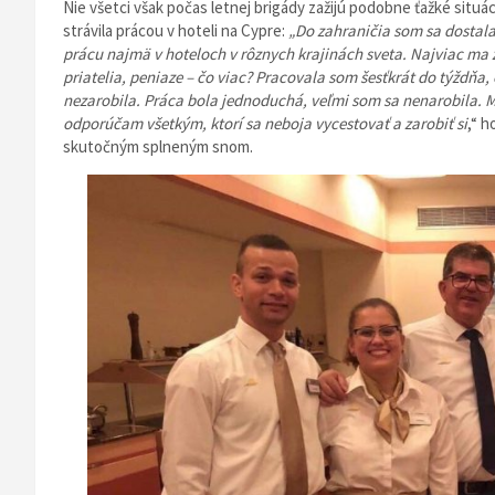
Nie všetci však počas letnej brigády zažijú podobne ťažké situ
strávila prácou v hoteli na Cypre:
„Do zahraničia som sa dostal
prácu najmä v hoteloch v rôznych krajinách sveta. Najviac ma z
priatelia, peniaze – čo viac? Pracovala som šesťkrát do týždňa
nezarobila. Práca bola jednoduchá, veľmi som sa nenarobila. Má
odporúčam všetkým, ktorí sa neboja vycestovať a zarobiť si
,“ h
skutočným splneným snom.