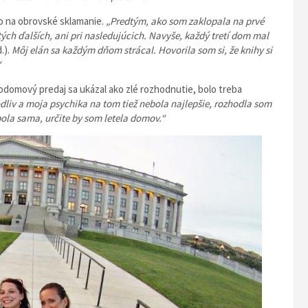
lo na obrovské sklamanie.
„Predtým, ako som zaklopala na prvé
 tých ďalších, ani pri nasledujúcich. Navyše, každý tretí dom mal
.).
Môj elán sa každým dňom strácal. Hovorila som si, že knihy si
“
odomový predaj sa ukázal ako zlé rozhodnutie, bolo treba
liv a moja psychika na tom tiež nebola najlepšie, rozhodla som
ola sama, určite by som letela domov.“