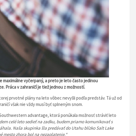
e maximálne vyčerpaný, a preto je leto často jedinou
ze.
Práca v zahraničí je tiež jednou z možností.
orej prvotné plány na leto vôbec nevyšli podľa predstáv. Tá už od
raničí však nie vždy musí byť splneným snom.
u Southwestern advantage, ktorá ponúkala možnosť stráviť leto
budem celé leto sedieť na zadku, budem priamo komunikovať s
áhala. Naša skupinka šla predávať do Utahu blízko Salt Lake
né mesto zhora bol na nezaplatenie.“