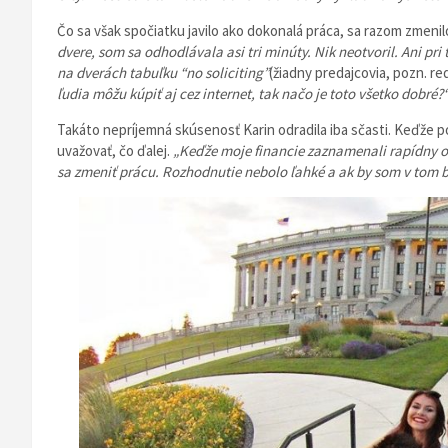
Čo sa však spočiatku javilo ako dokonalá práca, sa razom zmeni
dvere, som sa odhodlávala asi tri minúty. Nik neotvoril. Ani pri
na dverách tabuľku “no soliciting”
(žiadny predajcovia, pozn. red
ľudia môžu kúpiť aj cez internet, tak načo je toto všetko dobré?
Takáto nepríjemná skúsenosť Karin odradila iba sčasti. Keďže p
uvažovať, čo ďalej.
„Keďže moje financie zaznamenali rapídny od
sa zmeniť prácu. Rozhodnutie nebolo ľahké a ak by som v tom b