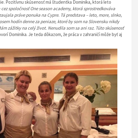
ácie. Pozitívnu skúsenosť má študentka Dominika, ktorá leto
a cez spoločnosť One season academy, ktorá sprostredkováva
aujala práve ponuka na Cypre. Tá predstava – leto, more, slnko,
, osem hodín denne za peniaze, ktoré by som na Slovensku nikdy
m zážitky na celý život. Nenudila som sa ani raz. Túto skúsenosť
ovorí Dominika. Je teda dôkazom, že práca v zahraničí môže byť aj