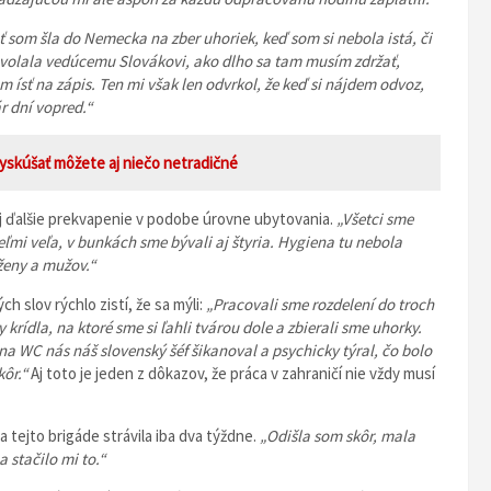
 som šla do Nemecka na zber uhoriek, keď som si nebola istá, či
olala vedúcemu Slovákovi, ako dlho sa tam musím zdržať,
m ísť na zápis. Ten mi však len odvrkol, že keď si nájdem odvoz,
 dní vopred.“
Vyskúšať môžete aj niečo netradičné
j ďalšie prekvapenie v podobe úrovne ubytovania.
„Všetci sme
eľmi veľa, v bunkách sme bývali aj štyria. Hygiena tu nebola
 ženy a mužov.“
h slov rýchlo zistí, že sa mýli:
„Pracovali sme rozdelení do troch
krídla, na ktoré sme si ľahli tvárou dole a zbierali sme uhorky.
na WC nás náš slovenský šéf šikanoval a psychicky týral, čo bolo
kôr.“
Aj toto je jeden z dôkazov, že práca v zahraničí nie vždy musí
na tejto brigáde strávila iba dva týždne.
„Odišla som skôr, mala
 stačilo mi to.“