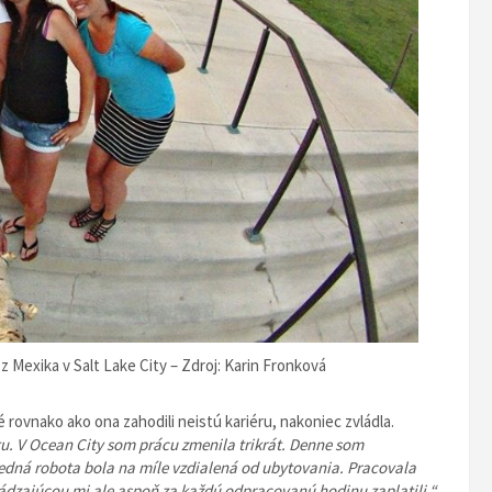
z Mexika v Salt Lake City – Zdroj: Karin Fronková
 rovnako ako ona zahodili neistú kariéru, nakoniec zvládla.
otu. V Ocean City som prácu zmenila trikrát. Denne som
edná robota bola na míle vzdialená od ubytovania. Pracovala
hádzajúcou mi ale aspoň za každú odpracovanú hodinu zaplatili.“