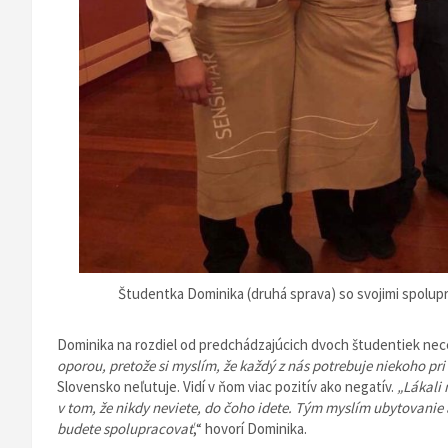
Študentka Dominika (druhá sprava) so svojimi spolupr
Dominika na rozdiel od predchádzajúcich dvoch študentiek ne
oporou, pretože si myslím, že každý z nás potrebuje niekoho pr
Slovensko neľutuje. Vidí v ňom viac pozitív ako negatív.
„Lákali 
v tom, že nikdy neviete, do čoho idete. Tým myslím ubytovanie
budete spolupracovať
,“ hovorí Dominika.