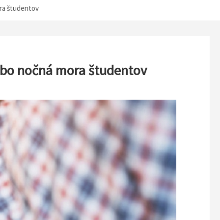
ora študentov
lebo nočná mora študentov