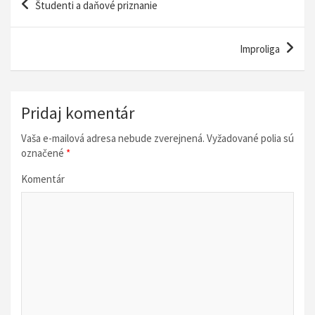
Študenti a daňové priznanie
a
v
Improliga
i
g
á
Pridaj komentár
c
Vaša e-mailová adresa nebude zverejnená.
Vyžadované polia sú
i
označené
*
a
Komentár
v
č
l
á
n
k