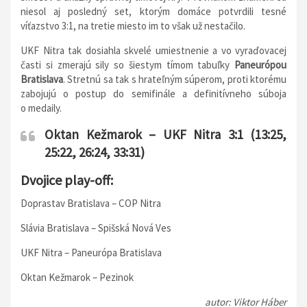
niesol aj posledný set, ktorým domáce potvrdili tesné
víťazstvo 3:1, na tretie miesto im to však už nestačilo.
UKF Nitra tak dosiahla skvelé umiestnenie a vo vyraďovacej
časti si zmerajú sily so šiestym tímom tabuľky
Paneurópou
Bratislava
. Stretnú sa tak s hrateľným súperom, proti ktorému
zabojujú o postup do semifinále a definitívneho súboja
o medaily.
Oktan Kežmarok – UKF Nitra 3:1 (13:25,
25:22, 26:24, 33:31)
Dvojice play-off:
Doprastav Bratislava – COP Nitra
Slávia Bratislava – Spišská Nová Ves
UKF Nitra – Paneurópa Bratislava
Oktan Kežmarok – Pezinok
autor: Viktor Háber