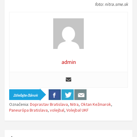
foto: nitra.sme.sk
admin
Zdieľajte článok
Označenia:
Doprastav Bratislava
,
Nitra
,
Oktan Kežmarok
,
Paneurópa Bratislava
,
volejbal
,
Volejbal UKF
N