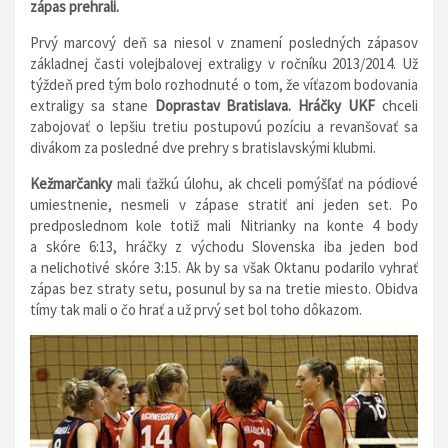
zápas prehrali.
Prvý marcový deň sa niesol v znamení posledných zápasov
základnej časti volejbalovej extraligy v ročníku 2013/2014. Už
týždeň pred tým bolo rozhodnuté o tom, že víťazom bodovania
extraligy sa stane
Doprastav Bratislava.
Hráčky UKF
chceli
zabojovať o lepšiu tretiu postupovú pozíciu a revanšovať sa
divákom za posledné dve prehry s bratislavskými klubmi.
Kežmarčanky
mali ťažkú úlohu, ak chceli pomýšľať na pódiové
umiestnenie, nesmeli v zápase stratiť ani jeden set. Po
predposlednom kole totiž mali Nitrianky na konte 4 body
a skóre 6:13, hráčky z východu Slovenska iba jeden bod
a nelichotivé skóre 3:15. Ak by sa však Oktanu podarilo vyhrať
zápas bez straty setu, posunul by sa na tretie miesto. Obidva
tímy tak mali o čo hrať a už prvý set bol toho dôkazom.