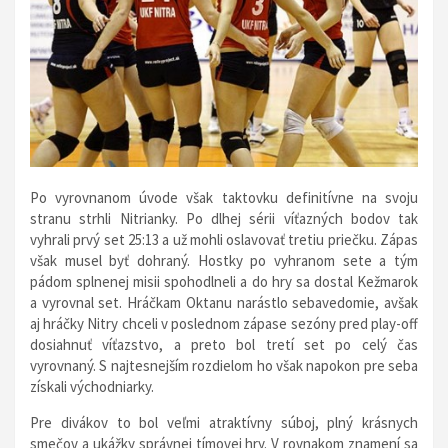
Po vyrovnanom úvode však taktovku definitívne na svoju
stranu strhli Nitrianky. Po dlhej sérii víťazných bodov tak
vyhrali prvý set 25:13 a už mohli oslavovať tretiu priečku. Zápas
však musel byť dohraný. Hostky po vyhranom sete a tým
pádom splnenej misii spohodlneli a do hry sa dostal Kežmarok
a vyrovnal set. Hráčkam Oktanu narástlo sebavedomie, avšak
aj hráčky Nitry chceli v poslednom zápase sezóny pred play-off
dosiahnuť víťazstvo, a preto bol tretí set po celý čas
vyrovnaný. S najtesnejším rozdielom ho však napokon pre seba
získali východniarky.
Pre divákov to bol veľmi atraktívny súboj, plný krásnych
smečov a ukážky správnej tímovej hry. V rovnakom znamení sa