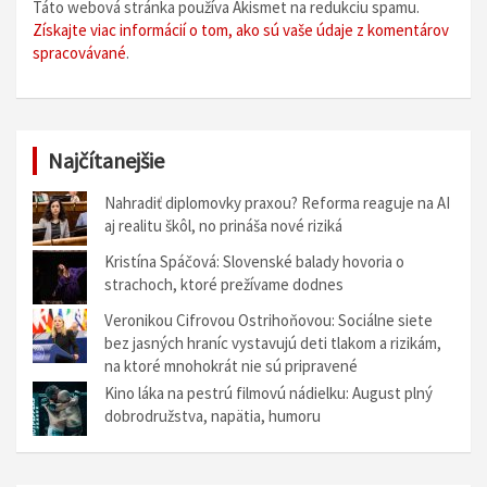
Táto webová stránka používa Akismet na redukciu spamu.
Získajte viac informácií o tom, ako sú vaše údaje z komentárov
spracovávané
.
Najčítanejšie
Nahradiť diplomovky praxou? Reforma reaguje na AI
aj realitu škôl, no prináša nové riziká
Kristína Spáčová: Slovenské balady hovoria o
strachoch, ktoré prežívame dodnes
Veronikou Cifrovou Ostrihoňovou: Sociálne siete
bez jasných hraníc vystavujú deti tlakom a rizikám,
na ktoré mnohokrát nie sú pripravené
Kino láka na pestrú filmovú nádielku: August plný
dobrodružstva, napätia, humoru