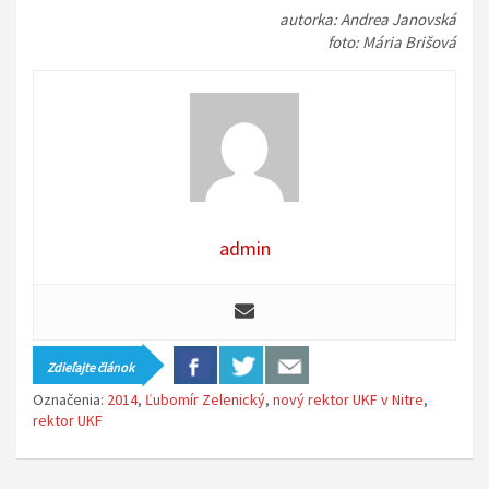
autorka: Andrea Janovská
foto: Mária Brišová
admin
Zdieľajte článok
Označenia:
2014
,
Ľubomír Zelenický
,
nový rektor UKF v Nitre
,
rektor UKF