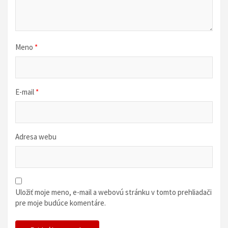
k
u
Meno
*
E-mail
*
Adresa webu
Uložiť moje meno, e-mail a webovú stránku v tomto prehliadači
pre moje budúce komentáre.