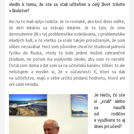
viedlo k tomu, že ste sa stali učiteľom a celý život trávite
v školstve?
Asi na to mali vplyv rodičia. Je to rovnaké, ako keď dnes vidíte,
že deti lekárov sa stávajú lekármi. Je to tým, že sme
dennodenne žili v tej problematike vzdelávania, v problematike
mladých ľudí, a to všetko sa stalo takým prirodzeným, že som
vôbec nezaváhal. Hoci som pôvodne chcel ísť študovať jadrovú
fyziku do Ruska, vtedy to bolo jediné možné zahraničné
štúdium, no potom ma ovplyvnilo okolie, aby som to nerobil.
Ostal som doma a dal som sa na učiteľskú kariéru. Vôbec to ale
neľutujem a myslím si, že v súčasnosti tí, ktorí sa dali
na učiteľstvo, majú v sebe určitú pridanú hodnotu, ktorú ani
oni sami nevidia.
Je niečo, čo ste
si „vzali“ alebo
sa naučili
od rodičov
a využívate to aj
dnes pri učení?