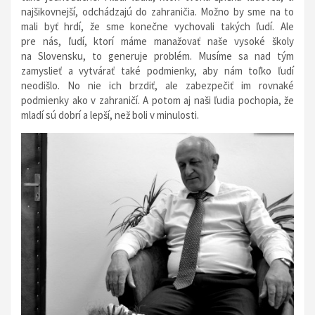
najšikovnejší, odchádzajú do zahraničia. Možno by sme na to
mali byť hrdí, že sme konečne vychovali takých ľudí. Ale
pre nás, ľudí, ktorí máme manažovať naše vysoké školy
na Slovensku, to generuje problém. Musíme sa nad tým
zamyslieť a vytvárať také podmienky, aby nám toľko ľudí
neodišlo. No nie ich brzdiť, ale zabezpečiť im rovnaké
podmienky ako v zahraničí. A potom aj naši ľudia pochopia, že
mladí sú dobrí a lepší, než boli v minulosti.