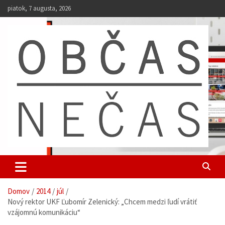
S
piatok, 7 augusta, 2026
k
i
p
t
o
c
o
n
t
e
n
t
Občas Nečas
univerzitný web študentov UKF
Domov
2014
júl
Nový rektor UKF Ľubomír Zelenický: „Chcem medzi ľudí vrátiť
vzájomnú komunikáciu“