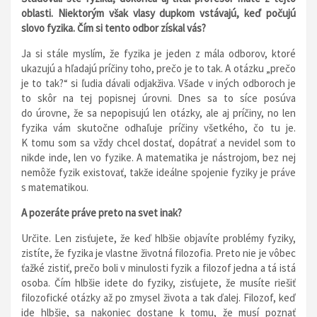
oblasti. Niektorým však vlasy dupkom vstávajú, keď počujú
slovo fyzika. Čím si tento odbor získal vás?
Ja si stále myslím, že fyzika je jeden z mála odborov, ktoré
ukazujú a hľadajú príčiny toho, prečo je to tak. A otázku „prečo
je to tak?“ si ľudia dávali odjakživa. Všade v iných odboroch je
to skôr na tej popisnej úrovni. Dnes sa to síce posúva
do úrovne, že sa nepopisujú len otázky, ale aj príčiny, no len
fyzika vám skutočne odhaľuje príčiny všetkého, čo tu je.
K tomu som sa vždy chcel dostať, dopátrať a nevidel som to
nikde inde, len vo fyzike. A matematika je nástrojom, bez nej
nemôže fyzik existovať, takže ideálne spojenie fyziky je práve
s matematikou.
A pozeráte práve preto na svet inak?
Určite. Len zisťujete, že keď hlbšie objavíte problémy fyziky,
zistíte, že fyzika je vlastne životná filozofia. Preto nie je vôbec
ťažké zistiť, prečo boli v minulosti fyzik a filozof jedna a tá istá
osoba. Čím hlbšie idete do fyziky, zisťujete, že musíte riešiť
filozofické otázky až po zmysel života a tak ďalej. Filozof, keď
ide hlbšie, sa nakoniec dostane k tomu, že musí poznať