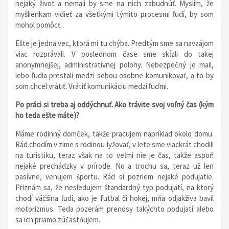
nejaký život a nemali by sme na nich zabudnúť. Myslím, že
myšlienkam vidieť za všetkými týmito procesmi ľudí, by som
mohol pomôcť.
Ešte je jedna vec, ktorá mi tu chýba. Predtým sme sa navzájom
viac rozprávali. V poslednom čase sme skĺzli do takej
anonymnejšej, administratívnej polohy. Nebezpečný je mail,
lebo ľudia prestali medzi sebou osobne komunikovať, a to by
som chcel vrátiť. Vrátiť komunikáciu medzi ľuďmi.
Po práci si treba aj oddýchnuť. Ako trávite svoj voľný čas (kým
ho teda ešte máte)?
Máme rodinný domček, takže pracujem napríklad okolo domu.
Rád chodím v zime s rodinou lyžovať, v lete sme viackrát chodili
na turistiku, teraz však na to veľmi nie je čas, takže aspoň
nejaké prechádzky v prírode. No a trochu sa, teraz už len
pasívne, venujem športu. Rád si pozriem nejaké podujatie.
Priznám sa, že nesledujem štandardný typ podujatí, na ktorý
chodí väčšina ľudí, ako je futbal či hokej, mňa odjakživa bavil
motorizmus. Teda pozerám prenosy takýchto podujatí alebo
sa ich priamo zúčastňujem.