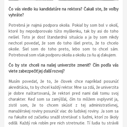
Čo vás viedlo ku kandidatúre na rektora? Čakali ste, že voľby
vyhráte?
Potrebná je najmä podpora okolia. Pokiaľ by som bol v okolí,
ktoré by nepodporovalo túto myšlienku, tak by asi do toho
nešiel. Toto je dosť štandardná situácia a ja by som nikdy
nechcel povedať, že som do toho išiel preto, že to chcelo
okolie. Šiel som do toho preto, lebo som to chcel sám.
Potreboval som však podporu okolia a okoliu za ňu aj ďakujem.
Čo by ste chceli na našej univerzite zmeniť? Čím podľa vás
viete zabezpečiť jej ďalší rozvoj?
Musím povedať, že to, že človek chce napríklad posunúť
akreditáciu, to by chcel každý rektor. Mne sa zdá, že univerzita
je dobre naštartovaná, že rektori pred nami dali tomu svoj
charakter. Keď som sa zamýšľal, čím to môžem ovplyvniť ja,
zistil som, že to chcem skúsiť z tej administratívnej,
manažérskej roviny posunúť viac do ľudskej roviny. Ja som sa
na fakulte od začiatku snažil stretávať s ľuďmi, ktorí zo školy
odišli. Každý rok robím pre nich stretnutie. Tí ľudia tu strávili