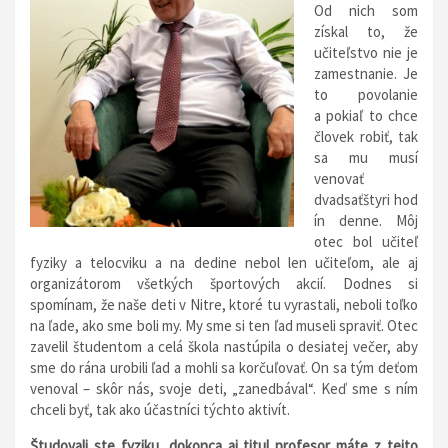
Od nich som
získal to, že
učiteľstvo nie je
zamestnanie. Je
to povolanie
a pokiaľ to chce
človek robiť, tak
sa mu musí
venovať
dvadsaťštyri hod
ín denne. Môj
otec bol učiteľ
fyziky a telocviku a na dedine nebol len učiteľom, ale aj
organizátorom všetkých športových akcií. Dodnes si
spomínam, že naše deti v Nitre, ktoré tu vyrastali, neboli toľko
na ľade, ako sme boli my. My sme si ten ľad museli spraviť. Otec
zavelil študentom a celá škola nastúpila o desiatej večer, aby
sme do rána urobili ľad a mohli sa korčuľovať. On sa tým deťom
venoval – skôr nás, svoje deti, „zanedbával“. Keď sme s ním
chceli byť, tak ako účastníci týchto aktivít.
Študovali ste fyziku, dokonca aj titul profesor máte z tejto