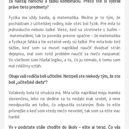
za naozaj náročnú a ťažkú kombináciu. Prečo ste si vybrali
práve tieto predmety?
Fyzika ma vždy bavila, aj matematika. Možno je to tým, že
pochádzam z učiteľskej rodiny, kde otec bol fyzik. Pre mňa to
jednoducho nebolo ťažké. Viete, keď sa stretnete s ľuďmi –
matematikmi, tak to povedia presne opačne – že matematika
a fyzika je ľahká a tie ostatné vedy sú ťažké. Pre mňa bolo tiež
ťažšie, keď som sa musel napríklad naučiť dvadsať strán
dejepisu, mal som totiž problém naučiť sa niečo naspamäť.
Vo všetkom som hľadal logiku, a to, čo ju nemalo, k tomu som
mal zvláštny vzťah.
Obaja vaši rodičia boli učiteľmi. Netrpeli ste niekedy tým, že ste
boli „učiteľské dieťa“?
Voľakedy bola tá situácia iná. Mňa učila napríklad moja mamka
slovenčinu, lebo na dedine sa to nedalo inak urobiť, a mne
neodpustila ani toľko, čo odpustila ostatným. Bolo to ešte
prísnejšie a keď som vtedy niečo nevedel, tak som sa ešte viac
hanbil.
Vy v podstate stále chodíte do školy – ešte aj teraz. Čo vás