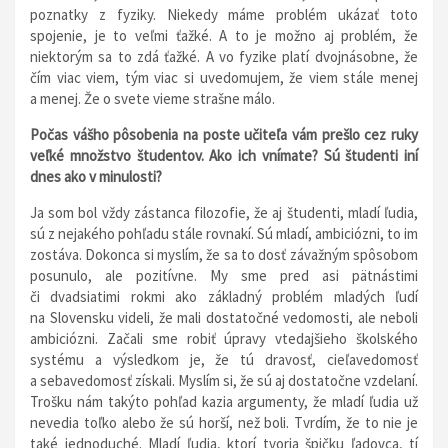
poznatky z fyziky. Niekedy máme problém ukázať toto
spojenie, je to veľmi ťažké. A to je možno aj problém, že
niektorým sa to zdá ťažké. A vo fyzike platí dvojnásobne, že
čím viac viem, tým viac si uvedomujem, že viem stále menej
a menej. Že o svete vieme strašne málo.
Počas vášho pôsobenia na poste učiteľa vám prešlo cez ruky
veľké množstvo študentov. Ako ich vnímate? Sú študenti iní
dnes ako v minulosti?
Ja som bol vždy zástanca filozofie, že aj študenti, mladí ľudia,
sú z nejakého pohľadu stále rovnakí. Sú mladí, ambiciózni, to im
zostáva. Dokonca si myslím, že sa to dosť závažným spôsobom
posunulo, ale pozitívne. My sme pred asi pätnástimi
či dvadsiatimi rokmi ako základný problém mladých ľudí
na Slovensku videli, že mali dostatočné vedomosti, ale neboli
ambiciózni. Začali sme robiť úpravy vtedajšieho školského
systému a výsledkom je, že tú dravosť, cieľavedomosť
a sebavedomosť získali. Myslím si, že sú aj dostatočne vzdelaní.
Trošku nám takýto pohľad kazia argumenty, že mladí ľudia už
nevedia toľko alebo že sú horší, než boli. Tvrdím, že to nie je
také jednoduché. Mladí ľudia, ktorí tvoria špičku ľadovca, tí