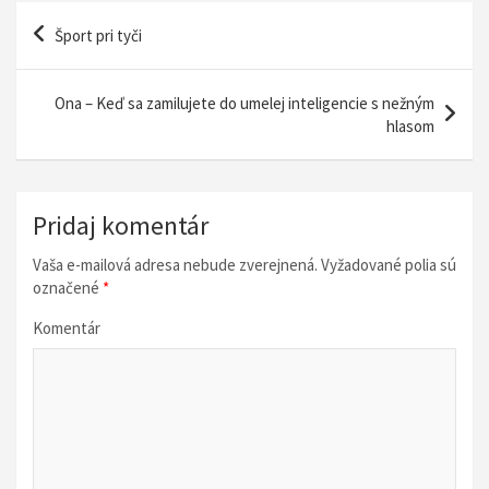
N
Šport pri tyči
a
v
Ona – Keď sa zamilujete do umelej inteligencie s nežným
i
hlasom
g
á
Pridaj komentár
c
i
Vaša e-mailová adresa nebude zverejnená.
Vyžadované polia sú
označené
*
a
v
Komentár
č
l
á
n