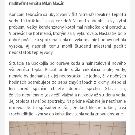
riaditeľ internátu Milan Masár.
Koncom februára sa ubytovaní v ŠD Nitra sťažovali na teplotu
vody. Tá totiž kolísala aj cez deň. V tomto období sa vyskytol
problém, veľký kondenzačný kotol mal niekoľko dní poruchu.
V prevádzke bol menší, ktorým sa aj vykurovalo. Našťastie bolo
dobré počasie a spotreba tepla na vykurovanie budovy nebola
vysoká. Aj napriek tomu mohli študenti miestami pocítiť
nedostatok teplej vody.
Situácia sa upokojila po oprave kotla a nainštalovaní nového
výmenníka tepla. Pokiaľ bude stála cirkulácia teplej vody,
nemalo by dochádzať k jej nedostatku. Je jedno, či v nočných
hodinách potrebujete zo seba zmyť zápach z krčmy, alebo si
len pred spaním chcete dopriať sprchu. Stáva sa,
že vás nepríjemne „osvieži“ vlažná a niekedy až studená voda.
Jej teplota závisí od spotreby. Na príčine však nie je nestíhanie
ohrevu. Je to spôsobené tým, že keď klesne odber, trvá
trochu dlhšie, kým sa do kohútikov teplá voda znovu dostane.