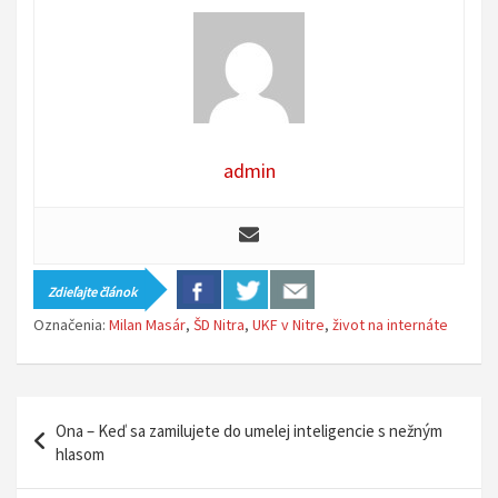
admin
Zdieľajte článok
Označenia:
Milan Masár
,
ŠD Nitra
,
UKF v Nitre
,
život na internáte
N
Ona – Keď sa zamilujete do umelej inteligencie s nežným
a
hlasom
v