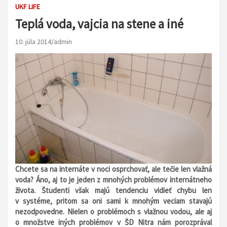
UKF LIFE
Teplá voda, vajcia na stene a iné
10. júla 2014
admin
Chcete sa na internáte v noci osprchovať, ale tečie len vlažná
voda? Áno, aj to je jeden z mnohých problémov internátneho
života. Študenti však majú tendenciu vidieť chybu len
v systéme, pritom sa oni sami k mnohým veciam stavajú
nezodpovedne. Nielen o problémoch s vlažnou vodou, ale aj
o množstve iných problémov v ŠD Nitra nám porozprával