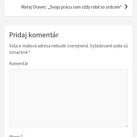
i
Matej Oravec: „Svoju prácu som vždy robil so srdcom“
g
á
Pridaj komentár
c
i
Vaša e-mailová adresa nebude zverejnená.
Vyžadované polia sú
označené
*
a
v
Komentár
č
l
á
n
k
u
Meno
*