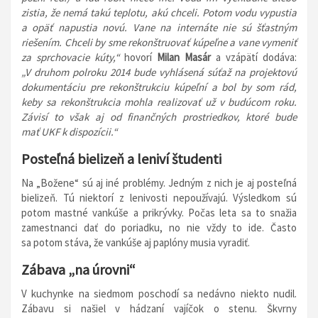
zistia, že nemá takú teplotu, akú chceli. Potom vodu vypustia
a opäť napustia novú. Vane na internáte nie sú šťastným
riešením. Chceli by sme rekonštruovať kúpeľne a vane vymeniť
za sprchovacie kúty,“
hovorí
Milan
Masár
a vzápätí dodáva:
„V druhom polroku 2014 bude vyhlásená súťaž na projektovú
dokumentáciu pre rekonštrukciu kúpeľní a bol by som rád,
keby sa rekonštrukcia mohla realizovať už v budúcom roku.
Závisí to však aj od finančných prostriedkov, ktoré bude
mať UKF k dispozícii.“
Posteľná bielizeň a leniví študenti
Na „Božene“ sú aj iné problémy. Jedným z nich je aj posteľná
bielizeň. Tú niektorí z lenivosti nepoužívajú. Výsledkom sú
potom mastné vankúše a prikrývky. Počas leta sa to snažia
zamestnanci dať do poriadku, no nie vždy to ide. Často
sa potom stáva, že vankúše aj paplóny musia vyradiť.
Zábava „na úrovni“
V kuchynke na siedmom poschodí sa nedávno niekto nudil.
Zábavu si našiel v hádzaní vajíčok o stenu. Škvrny