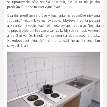
sa upratovačka síce snažila odstrániť, ale už to nie je ako
predtým. Bude sa musieť vymaľovať.
Dva dni predtým sa práve v kuchynke na sedmičke niekomu
„podarilo“ rozbiť kryt na svietidle. Ubytovaní sú ľahostajní
aj k varičom v kuchynkách. Ak niečo vykypí, neutrú to. Nechajú
to pripáliť a potom to vyzerá tak, že každý rok sa musia vymeniť
aj zo štyri variče. Minulý rok sa menili aj dve pracovné dosky.
Nezodpovední „kuchári“ na ne položili horúci hrniec, čím
sa vypálil kruh.