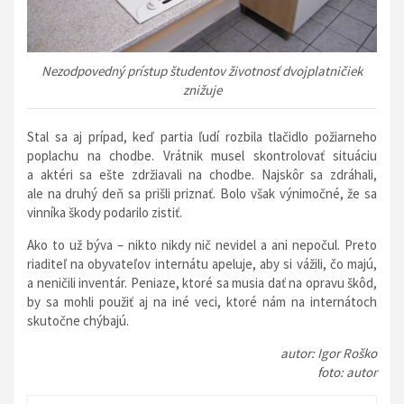
Nezodpovedný prístup študentov životnosť dvojplatničiek
znižuje
Stal sa aj prípad, keď partia ľudí rozbila tlačidlo požiarneho
poplachu na chodbe. Vrátnik musel skontrolovať situáciu
a aktéri sa ešte zdržiavali na chodbe. Najskôr sa zdráhali,
ale na druhý deň sa prišli priznať. Bolo však výnimočné, že sa
vinníka škody podarilo zistiť.
Ako to už býva – nikto nikdy nič nevidel a ani nepočul. Preto
riaditeľ na obyvateľov internátu apeluje, aby si vážili, čo majú,
a neničili inventár. Peniaze, ktoré sa musia dať na opravu škôd,
by sa mohli použiť aj na iné veci, ktoré nám na internátoch
skutočne chýbajú.
autor: Igor Roško
foto: autor