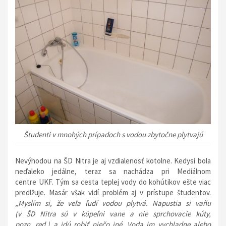
Študenti v mnohých prípadoch s vodou zbytočne plytvajú
Nevýhodou na ŠD Nitra je aj vzdialenosť kotolne. Kedysi bola
neďaleko jedálne, teraz sa nachádza pri Mediálnom
centre UKF. Tým sa cesta teplej vody do kohútikov ešte viac
predlžuje. Masár však vidí problém aj v prístupe študentov.
„Myslím si, že veľa ľudí vodou plytvá. Napustia si vaňu
(v ŠD Nitra sú v kúpeľni vane a nie sprchovacie kúty,
pozn. red.) a idú robiť niečo iné. Voda im vychladne alebo