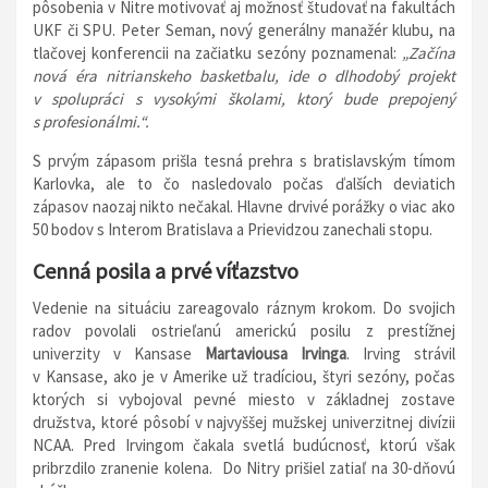
pôsobenia v Nitre motivovať aj možnosť študovať na fakultách
UKF či SPU. Peter Seman, nový generálny manažér klubu, na
tlačovej konferencii na začiatku sezóny poznamenal:
„Začína
nová éra nitrianskeho basketbalu, ide o dlhodobý projekt
v spolupráci s vysokými školami, ktorý bude prepojený
s profesionálmi.“.
S prvým zápasom prišla tesná prehra s bratislavským tímom
Karlovka, ale to čo nasledovalo počas ďalších deviatich
zápasov naozaj nikto nečakal. Hlavne drvivé porážky o viac ako
50 bodov s Interom Bratislava a Prievidzou zanechali stopu.
Cenná posila a prvé víťazstvo
Vedenie na situáciu zareagovalo ráznym krokom. Do svojich
radov povolali ostrieľanú americkú posilu z prestížnej
univerzity v Kansase
Martaviousa Irvinga
. Irving strávil
v Kansase, ako je v Amerike už tradíciou, štyri sezóny, počas
ktorých si vybojoval pevné miesto v základnej zostave
družstva, ktoré pôsobí v najvyššej mužskej univerzitnej divízii
NCAA. Pred Irvingom čakala svetlá budúcnosť, ktorú však
pribrzdilo zranenie kolena. Do Nitry prišiel zatiaľ na 30-dňovú