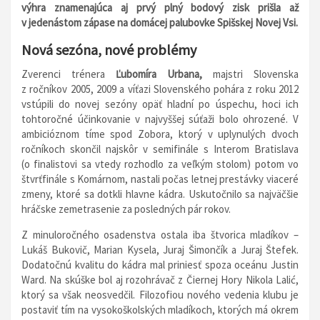
výhra znamenajúca aj prvý plný bodový zisk prišla až
v jedenástom zápase na domácej palubovke Spišskej Novej Vsi.
Nová sezóna, nové problémy
Zverenci trénera
Ľubomíra Urbana,
majstri Slovenska
z ročníkov 2005, 2009 a víťazi Slovenského pohára z roku 2012
vstúpili do novej sezóny opäť hladní po úspechu, hoci ich
tohtoročné účinkovanie v najvyššej súťaži bolo ohrozené. V
ambicióznom tíme spod Zobora, ktorý v uplynulých dvoch
ročníkoch skončil najskôr v semifinále s Interom Bratislava
(o finalistovi sa vtedy rozhodlo za veľkým stolom) potom vo
štvrťfinále s Komárnom, nastali počas letnej prestávky viaceré
zmeny, ktoré sa dotkli hlavne kádra. Uskutočnilo sa najväčšie
hráčske zemetrasenie za posledných pár rokov.
Z minuloročného osadenstva ostala iba štvorica mladíkov –
Lukáš Bukovič, Marian Kysela, Juraj Šimončík a Juraj Štefek.
Dodatočnú kvalitu do kádra mal priniesť spoza oceánu Justin
Ward. Na skúške bol aj rozohrávač z Čiernej Hory Nikola Lalić,
ktorý sa však neosvedčil. Filozofiou nového vedenia klubu je
postaviť tím na vysokoškolských mladíkoch, ktorých má okrem