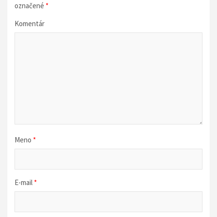
i
označené
*
a
Komentár
v
č
l
á
n
k
u
Meno
*
E-mail
*