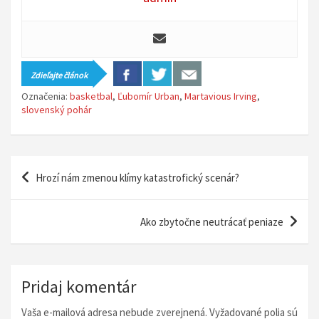
Zdieľajte článok
Označenia:
basketbal
,
Ľubomír Urban
,
Martavious Irving
,
slovenský pohár
N
Hrozí nám zmenou klímy katastrofický scenár?
a
v
Ako zbytočne neutrácať peniaze
i
g
á
Pridaj komentár
c
Vaša e-mailová adresa nebude zverejnená.
Vyžadované polia sú