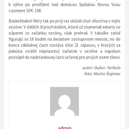
k výhre po predĺžení nad domácou Spišskou Novou Vsou
v pomere 104 : 106
Basketbalisti Nitry tak po prvý raz okúsili chuť víťazstva v tejto
sezóne. V ďalších štyroch kolách, ktoré už znamenali odvety so
súpermi zo začiatku sezóny, však prehrali. V tabuľke zatiaľ
figurujú so 16 bodmi na desiatom zostupovom mieste, no do
konca základnej časti zostáva ešte 21 zápasov, v ktorých sa
pokúsia zvrátiť nepriaznivý začiatok v sezóne a napokon
postúpiť do nadstavbovej časti určenej pre prvých osem tímov.
autor: Dušan Farbula
foto: Martin Šopinec
admin