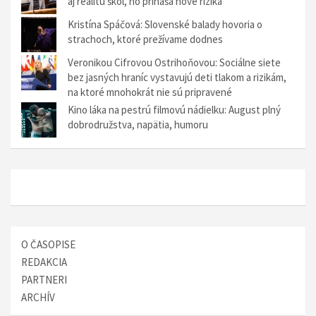
aj realitu škôl, no prináša nové riziká
Kristína Spáčová: Slovenské balady hovoria o
strachoch, ktoré prežívame dodnes
Veronikou Cifrovou Ostrihoňovou: Sociálne siete
bez jasných hraníc vystavujú deti tlakom a rizikám,
na ktoré mnohokrát nie sú pripravené
Kino láka na pestrú filmovú nádielku: August plný
dobrodružstva, napätia, humoru
O ČASOPISE
REDAKCIA
PARTNERI
ARCHÍV