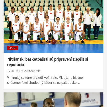
ŠPORT
Nitrianski basketbalisti sú pripravení zlepšiť si
reputáciu
12. októbra 2015
admin
V minulej sezóne si viedli veľmi zle. Mladý, no hlavne
skúsenosťami chudobný káder sa na palubovke…