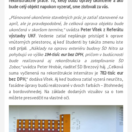
rekonštrukčné práce. To, kedy budú opravy ukončené a ako
bude celý objekt napokon vyzerať, sme zisťovali za vás.
„Plánované ukončenie stavebných prác je zatiaľ stanovené na
apríl, ale je pravdepodobné, že celková oprava objektu bude
ukončená v skoršom termíne,“
uvádza
Peter Vítek z Referátu
výstavby UKF
. Vedenie zatiaľ neplánuje pristúpiť k oprave
vnútorných priestorov, aj keď študenti by takúto zmenu iste
radi prijali.
„Náklady na opravu exteriéru budovy ŠD Nitra sa
pohybujú vo výške
194-tisíc eur bez DPH
, pričom v budúcnosti
bude realizovaná aj rekonštrukcia a zatepľovanie ŠD
Zobor,“
uvádza Peter Hrobár, riaditeľ ŠD Brezový háj.
„
Celková
suma vyčlenená na rekonštrukcie internátov je
782-tisíc eur
bez DPH
,“ dodáva Vítek. Aj keď budova zatiaľ vyzerá neurčito,
fasádne úpravy budú realizované v dvoch farbách – žltohnedej
a bordovohnedej. Na základe dodaných vizuálov sa o tom
môžete presvedčiť na vlastné oči.