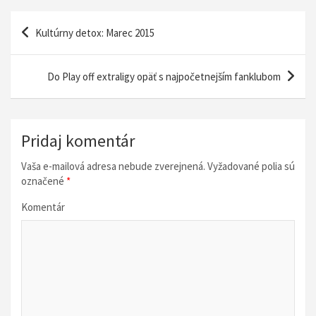
N
Kultúrny detox: Marec 2015
a
v
Do Play off extraligy opäť s najpočetnejším fanklubom
i
g
á
Pridaj komentár
c
Vaša e-mailová adresa nebude zverejnená.
Vyžadované polia sú
i
označené
*
a
Komentár
v
č
l
á