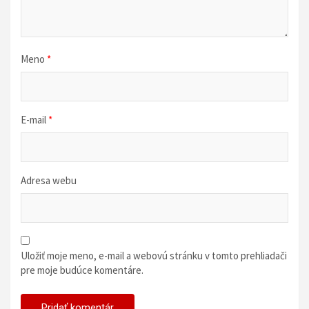
n
k
u
Meno
*
E-mail
*
Adresa webu
Uložiť moje meno, e-mail a webovú stránku v tomto prehliadači
pre moje budúce komentáre.